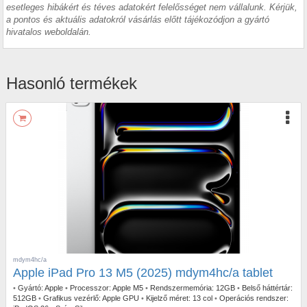
esetleges hibákért és téves adatokért felelősséget nem vállalunk. Kérjük,
a pontos és aktuális adatokról vásárlás előtt tájékozódjon a gyártó
hivatalos weboldalán.
Hasonló termékek
mdym4hc/a
Apple iPad Pro 13 M5 (2025) mdym4hc/a tablet
•
Gyártó:
Apple
•
Processzor:
Apple M5
•
Rendszermemória:
12GB
•
Belső háttértár:
512GB
•
Grafikus vezérlő:
Apple GPU
•
Kijelző méret:
13 col
•
Operációs rendszer: