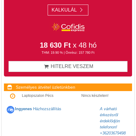
KALKULÁL
18 630 Ft
x 48 hó
THM: 19.90 % | Önrész: 157 780 Ft
HITELRE VESZEM
Személyes átvétel üzletünkben
Laptopszalon Pécs
Nincs készleten!
Ingyenes
Házhozszállítás
A várható
érkezésről
érdeklődjön
telefonon!
+36203679498