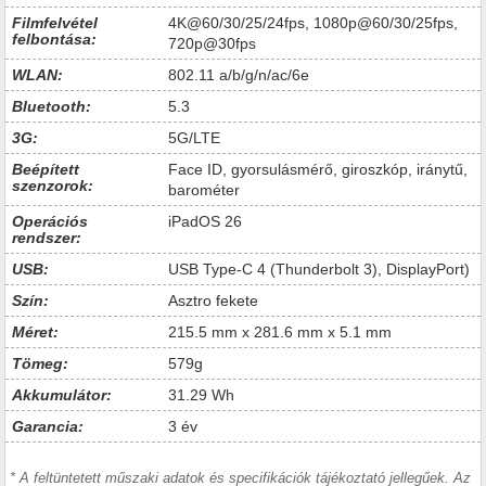
Filmfelvétel
4K@60/30/25/24fps, 1080p@60/30/25fps,
felbontása:
720p@30fps
WLAN:
802.11 a/b/g/n/ac/6e
Bluetooth:
5.3
3G:
5G/LTE
Beépített
Face ID, gyorsulásmérő, giroszkóp, iránytű,
szenzorok:
barométer
Operációs
iPadOS 26
rendszer:
USB:
USB Type-C 4 (Thunderbolt 3), DisplayPort)
Szín:
Asztro fekete
Méret:
215.5 mm x 281.6 mm x 5.1 mm
Tömeg:
579g
Akkumulátor:
31.29 Wh
Garancia:
3 év
* A feltüntetett műszaki adatok és specifikációk tájékoztató jellegűek. Az