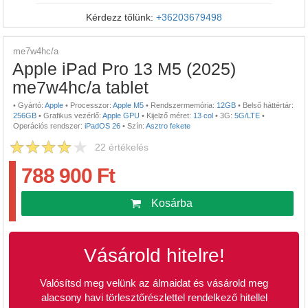
Kérdezz tőlünk:
+36203679498
me7w4hc/a
Apple iPad Pro 13 M5 (2025)
me7w4hc/a tablet
•
Gyártó:
Apple
•
Processzor:
Apple M5
•
Rendszermemória:
12GB
•
Belső háttértár:
256GB
•
Grafikus vezérlő:
Apple GPU
•
Kijelző méret:
13 col
•
3G:
5G/LTE
•
Operációs rendszer:
iPadOS 26
•
Szín:
Asztro fekete
22
értékelés
788 900 Ft
Kosárba
Vásárold hitelre!
Valósítsd meg velünk az álmaidat és vásárold meg
alacsony havi törlesztőrészlettel rendelkező hitellel