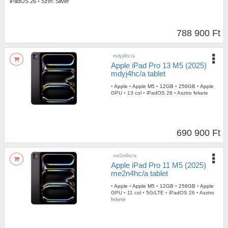
iPadOS 26
•
Szín:
Silver
788 900 Ft
mdyj4hc/a
Apple iPad Pro 13 M5 (2025)
mdyj4hc/a tablet
•
Apple
•
Apple M5
•
12GB
•
256GB
•
Apple
GPU
•
13 col
•
iPadOS 26
•
Asztro fekete
690 900 Ft
me2n4hc/a
Apple iPad Pro 11 M5 (2025)
me2n4hc/a tablet
•
Apple
•
Apple M5
•
12GB
•
256GB
•
Apple
GPU
•
11 col
•
5G/LTE
•
iPadOS 26
•
Asztro
fekete