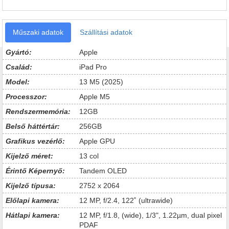
Műszaki adatok
Szállítási adatok
Gyártó:
Apple
Család:
iPad Pro
Model:
13 M5 (2025)
Processzor:
Apple M5
Rendszermemória:
12GB
Belső háttértár:
256GB
Grafikus vezérlő:
Apple GPU
Kijelző méret:
13 col
Érintő Képernyő:
Tandem OLED
Kijelző típusa:
2752 x 2064
Előlapi kamera:
12 MP, f/2.4, 122˚ (ultrawide)
Hátlapi kamera:
12 MP, f/1.8, (wide), 1/3", 1.22µm, dual pixel
PDAF