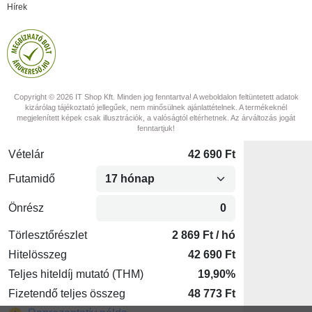
Hírek
Copyright © 2026 IT Shop Kft. Minden jog fenntartva! A weboldalon feltüntetett adatok
kizárólag tájékoztató jellegűek, nem minősülnek ajánlattételnek. A termékeknél
megjelenített képek csak illusztrációk, a valóságtól eltérhetnek. Az árváltozás jogát
fenntartjuk!