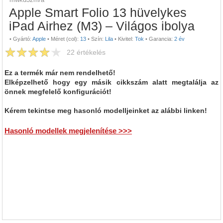
Apple Smart Folio 13 hüvelykes
iPad Airhez (M3) – Világos ibolya
•
Gyártó:
Apple
•
Méret (col):
13
•
Szín:
Lila
•
Kivitel:
Tok
•
Garancia:
2 év
22
értékelés
Ez a termék már nem rendelhető!
Elképzelhető hogy egy másik cikkszám alatt megtalálja az
önnek megfelelő konfigurációt!
Kérem tekintse meg hasonló modelljeinket az alábbi linken!
Hasonló modellek megjelenítése >>>