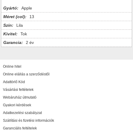
Gyártó:
Apple
Méret (col):
13
Szín:
Lila
Kivitel:
Tok
Garancia:
2 év
Online hitel
Online elállás a szerződéstől
Adattörlő Kód
Vásárlási feltételek
Webáruház útmutató
Gyakori kérdések
Adatkezelési szabályzat
Szállítási és fizetési információk
Garanciális feltételek