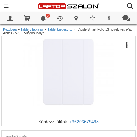
2
0
0
Kezdőlap
»
Tablet / tábla pc
»
Tablet kiegészítő
»
Apple Smart Folio 13 hüvelykes iPad
Airhez (M3) – Világos ibolya
Kérdezz tőlünk:
+36203679498
mwkd3zm/a