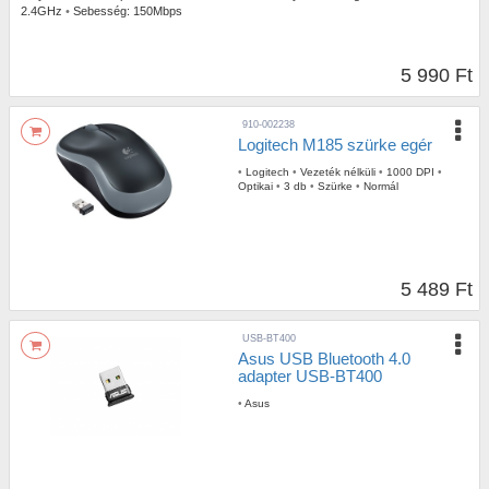
2.4GHz
•
Sebesség:
150Mbps
5 990 Ft
910-002238
Logitech M185 szürke egér
•
Logitech
•
Vezeték nélküli
•
1000 DPI
•
Optikai
•
3 db
•
Szürke
•
Normál
5 489 Ft
USB-BT400
Asus USB Bluetooth 4.0
adapter USB-BT400
•
Asus