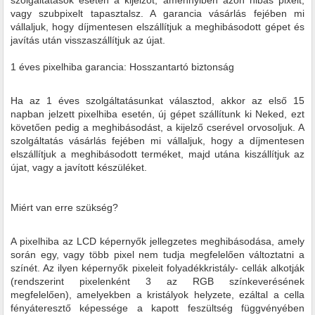
szolgáltatások esetén a kijelzőt, amennyiben azon hibás pixelt,
vagy szubpixelt tapasztalsz. A garancia vásárlás fejében mi
vállaljuk, hogy díjmentesen elszállítjuk a meghibásodott gépet és
javítás után visszaszállítjuk az újat.
1 éves pixelhiba garancia: Hosszantartó biztonság
Ha az 1 éves szolgáltatásunkat választod, akkor az első 15
napban jelzett pixelhiba esetén, új gépet szállítunk ki Neked, ezt
követően pedig a meghibásodást, a kijelző cserével orvosoljuk. A
szolgáltatás vásárlás fejében mi vállaljuk, hogy a díjmentesen
elszállítjuk a meghibásodott terméket, majd utána kiszállítjuk az
újat, vagy a javított készüléket.
Miért van erre szükség?
A pixelhiba az LCD képernyők jellegzetes meghibásodása, amely
során egy, vagy több pixel nem tudja megfelelően változtatni a
színét. Az ilyen képernyők pixeleit folyadékkristály- cellák alkotják
(rendszerint pixelenként 3 az RGB színkeverésének
megfelelően), amelyekben a kristályok helyzete, ezáltal a cella
fényáteresztő képessége a kapott feszültség függvényében