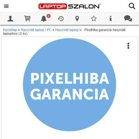
2
0
0
Kezdőlap
»
Használt laptop / PC
»
Használt laptop
»
Pixelhiba garancia használt
laptophoz (1 év)