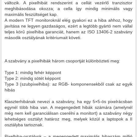
változik. A pixelhibát rendszerint a cellát vezérlő tranzisztor
meghibásodása okozza; a cella így mindig minimális vagy
maximális feszültséget kap.
A modern TFT monitoroknál elég gyakori ez a hiba ahhoz, hogy
javítása ne legyen gazdaságos, ezért a legtöbb gyártó nem vállal
teljes körű pixelhiba garanciát, hanem az ISO 13406-2 szabvány
második osztályának kritériumait követi.
A szabvány a pixelhibák három csoportját különbözteti meg:
Type 1: mindig fehér képpont
Type 2: mindig sötét képpont
Type 3 (szubpixelhiba): az RGB- komponensekből csak az egyik
hibás
Klaszterhibának nevezi a szabvány, ha egy 5×5-ös pixelrácsban
egynél több hiba van. A megengedett hibák számára (amelynél
még nem kell garanciálisan cserélni a monitort) a szabvány négy
lehetséges osztályt határoz meg, melyek közül a laptopok a II
osztályba tartoznak.
Pixelhiba-osztályok – a megengedett maximális hibaszám millió