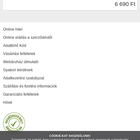
6 690 Ft
Online hitel
Online elállás a szerződéstől
Adattörlő Kód
Vásárlási feltételek
Webáruház útmutató
Gyakori kérdések
Adatkezelési szabályzat
Szállítási és fizetési információk
Garanciális feltételek
Hírek
COOKIE-KAT HASZNÁLUNK!
Szeretnénk, ha tudnád, hogy cookie-kat használunk. A cookie-k megjegyzik a böngészési