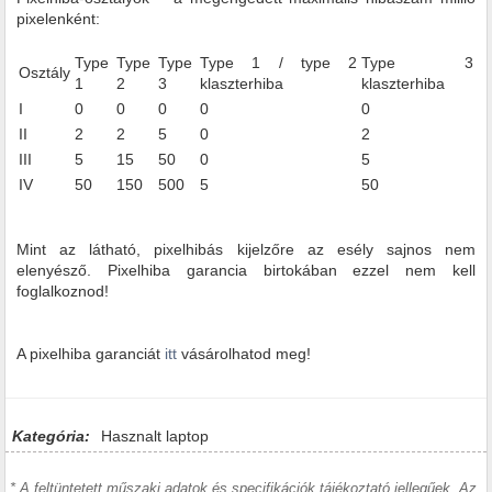
pixelenként:
Type
Type
Type
Type 1 / type 2
Type 3
Osztály
1
2
3
klaszterhiba
klaszterhiba
I
0
0
0
0
0
II
2
2
5
0
2
III
5
15
50
0
5
IV
50
150
500
5
50
Mint az látható, pixelhibás kijelzőre az esély sajnos nem
elenyésző. Pixelhiba garancia birtokában ezzel nem kell
foglalkoznod!
A pixelhiba garanciát
itt
vásárolhatod meg!
Kategória:
Hasznalt laptop
* A feltüntetett műszaki adatok és specifikációk tájékoztató jellegűek. Az