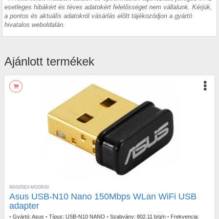
esetleges hibákért és téves adatokért felelősséget nem vállalunk. Kérjük,
a pontos és aktuális adatokról vásárlás előtt tájékozódjon a gyártó
hivatalos weboldalán.
Ajánlott termékek
90IG05E0-MO0R00
Asus USB-N10 Nano 150Mbps WLan WiFi USB
adapter
•
Gyártó:
Asus
•
Típus:
USB-N10 NANO
•
Szabvány:
802.11 b/g/n
•
Frekvencia: