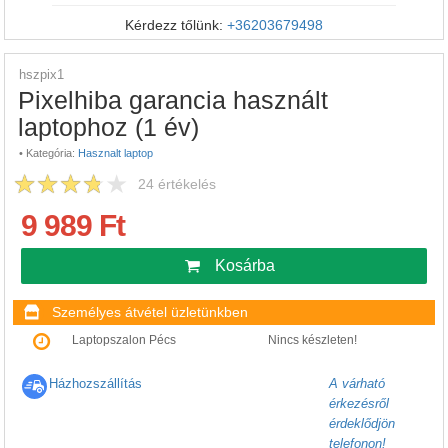
Kérdezz tőlünk:
+36203679498
hszpix1
Pixelhiba garancia használt
laptophoz (1 év)
•
Kategória:
Hasznalt laptop
24
értékelés
9 989 Ft
Kosárba
Személyes átvétel üzletünkben
Laptopszalon Pécs
Nincs készleten!
Házhozszállítás
A várható
érkezésről
érdeklődjön
telefonon!