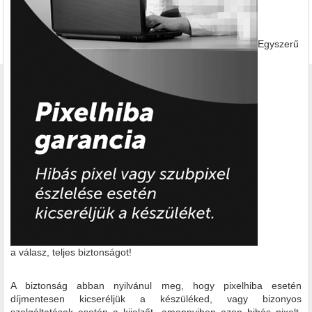
Egyszerű
a válasz, teljes biztonságot!
A biztonság abban nyilvánul meg, hogy pixelhiba esetén
díjmentesen kicseréljük a készüléked, vagy bizonyos