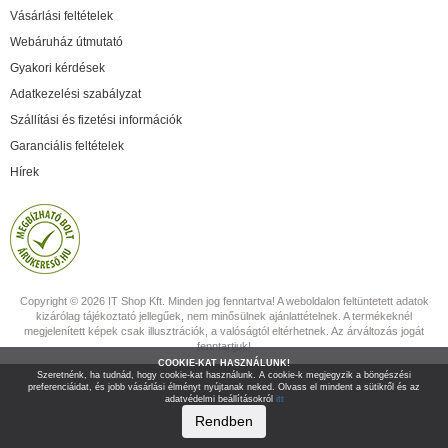
Vásárlási feltételek
Webáruház útmutató
Gyakori kérdések
Adatkezelési szabályzat
Szállítási és fizetési információk
Garanciális feltételek
Hírek
Copyright © 2026 IT Shop Kft. Minden jog fenntartva! A weboldalon feltüntetett adatok
kizárólag tájékoztató jellegűek, nem minősülnek ajánlattételnek. A termékeknél
megjelenített képek csak illusztrációk, a valóságtól eltérhetnek. Az árváltozás jogát
fenntartjuk!
COOKIE-KAT HASZNÁLUNK!
Szeretnénk, ha tudnád, hogy cookie-kat használunk. A cookie-k megjegyzik a böngészési
preferenciáidat, és jobb vásárlási élményt nyújtanak neked. Olvass el mindent a sütikről és az
adatvédelmi beállításokról
itt
Rendben