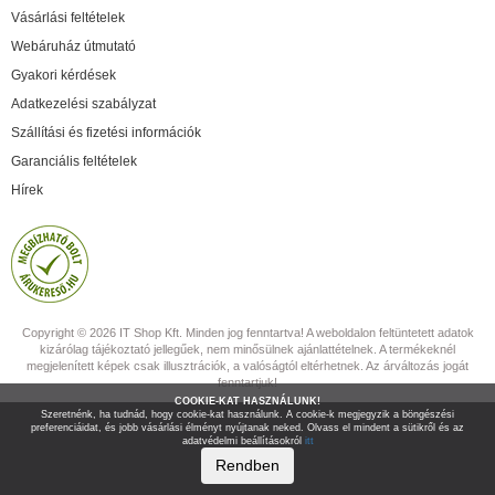
Vásárlási feltételek
Webáruház útmutató
Gyakori kérdések
Adatkezelési szabályzat
Szállítási és fizetési információk
Garanciális feltételek
Hírek
Copyright © 2026 IT Shop Kft. Minden jog fenntartva! A weboldalon feltüntetett adatok
kizárólag tájékoztató jellegűek, nem minősülnek ajánlattételnek. A termékeknél
megjelenített képek csak illusztrációk, a valóságtól eltérhetnek. Az árváltozás jogát
fenntartjuk!
COOKIE-KAT HASZNÁLUNK!
Szeretnénk, ha tudnád, hogy cookie-kat használunk. A cookie-k megjegyzik a böngészési
preferenciáidat, és jobb vásárlási élményt nyújtanak neked. Olvass el mindent a sütikről és az
adatvédelmi beállításokról
itt
Rendben