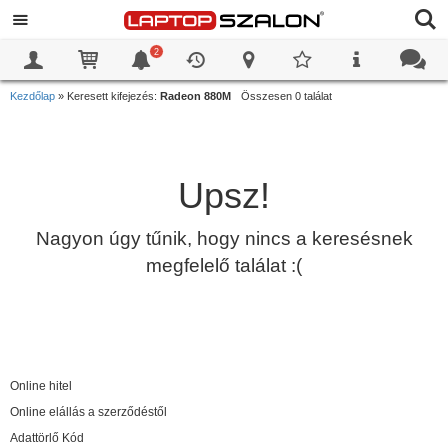
2
0
0
Kezdőlap
»
Keresett kifejezés:
Radeon 880M
Összesen 0 találat
Upsz!
Nagyon úgy tűnik, hogy nincs a keresésnek
megfelelő találat :(
Online hitel
Online elállás a szerződéstől
Adattörlő Kód