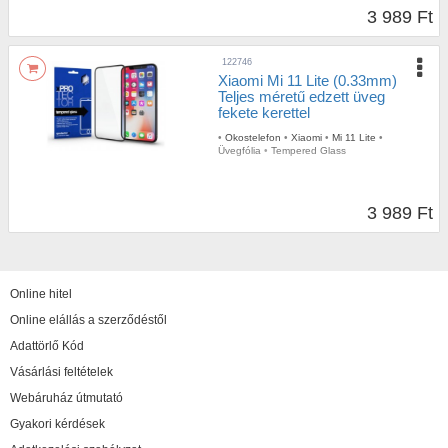
3 989 Ft
122746
Xiaomi Mi 11 Lite (0.33mm)
Teljes méretű edzett üveg
fekete kerettel
•
Okostelefon
•
Xiaomi
•
Mi 11 Lite
•
Üvegfólia
•
Tempered Glass
3 989 Ft
Online hitel
Online elállás a szerződéstől
Adattörlő Kód
Vásárlási feltételek
Webáruház útmutató
Gyakori kérdések