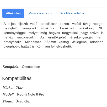
Áttekintés
Műszaki adatok
Szállítási adatok
A teljes kijelzőt védő, speciálisan edzett, valódi üveg réteget
befoglaló kompozit struktúra, kerekített szélekkel, 9H
keménységgel, melyet még hegyes tárgyakkal, nagy erővel is
nehéz megkarcolni. Az érintőkijelző érzékenységét nem
befolyásolja. Mindössze 0,33mm vastag. Jellegéből adódóan
oleophobic hatású is. Könnyen felhelyezhető.
Kategória:
Okostelefon
Kompatibilitás
Márka:
Xiaomi
Modell:
Redmi Note 8 Pro
Típus:
Üvegfólia