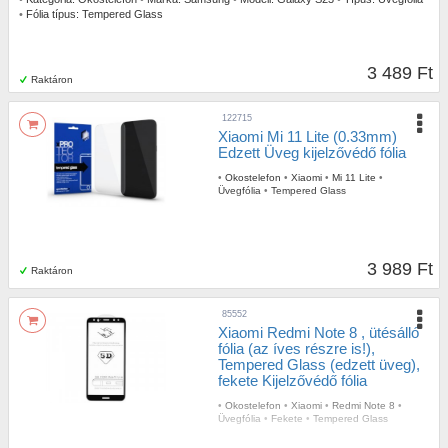
•
Fólia típus:
Tempered Glass
3 489 Ft
Raktáron
122715
Xiaomi Mi 11 Lite (0.33mm)
Edzett Üveg kijelzővédő fólia
•
Okostelefon
•
Xiaomi
•
Mi 11 Lite
•
Üvegfólia
•
Tempered Glass
3 989 Ft
Raktáron
85552
Xiaomi Redmi Note 8 , ütésálló
fólia (az íves részre is!),
Tempered Glass (edzett üveg),
fekete Kijelzővédő fólia
•
Okostelefon
•
Xiaomi
•
Redmi Note 8
•
Üvegfólia
•
Fekete
•
Tempered Glass