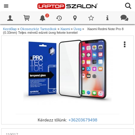
2
0
0
Kezdőlap
»
Okoseszköz Tartozékok
»
Xiaomi
»
Üveg
»
Xiaomi Redmi Note Pro 8
(0.33mm) Teljes méretű edzett üveg fekete kerettel
Kérdezz tőlünk:
+36203679498
119017