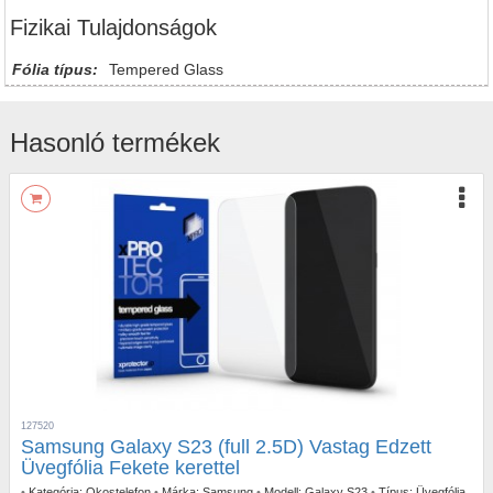
Fizikai Tulajdonságok
Fólia típus:
Tempered Glass
Hasonló termékek
127520
Samsung Galaxy S23 (full 2.5D) Vastag Edzett
Üvegfólia Fekete kerettel
•
Kategória:
Okostelefon
•
Márka:
Samsung
•
Modell:
Galaxy S23
•
Típus:
Üvegfólia