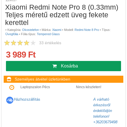
Xiaomi Redmi Note Pro 8 (0.33mm)
Teljes méretű edzett üveg fekete
kerettel
•
Kategória:
Okostelefon
•
Márka:
Xiaomi
•
Modell:
Redmi Note 8 Pro
•
Típus:
Üvegfólia
•
Fólia típus:
Tempered Glass
33
értékelés
3 989 Ft
Kosárba
Személyes átvétel üzletünkben
Laptopszalon Pécs
Nincs készleten!
Házhozszállítás
A várható
érkezésről
érdeklődjön
telefonon!
+36203679498