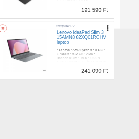
1db
•
Fekete
•
1,63 kg
191 590 Ft
82XQ01RCHV
Lenovo IdeaPad Slim 3
15AMN8 82XQ01RCHV
laptop
•
Lenovo
•
AMD Ryzen 5
•
8 GB
•
LPDDR5
•
512 GB
•
AMD
•
Radeon 610M
•
15.6
•
1920 x
1080
•
FreeDOS
•
3 év
•
Helyszíni
garancia
•
1db
•
Szürke
•
1,62 kg
241 090 Ft