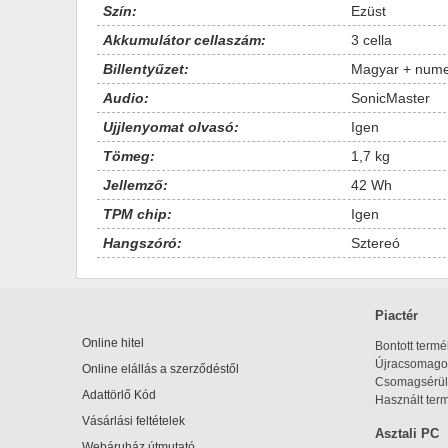
Szín:
Ezüst
Akkumulátor cellaszám:
3 cella
Billentyűzet:
Magyar + nume
Audio:
SonicMaster
Ujjlenyomat olvasó:
Igen
Tömeg:
1,7 kg
Jellemző:
42 Wh
TPM chip:
Igen
Hangszóró:
Sztereó
Piactér
Online hitel
Bontott term
Újracsomagol
Online elállás a szerződéstől
Csomagsérül
Adattörlő Kód
Használt ter
Vásárlási feltételek
Asztali PC
Webáruház útmutató