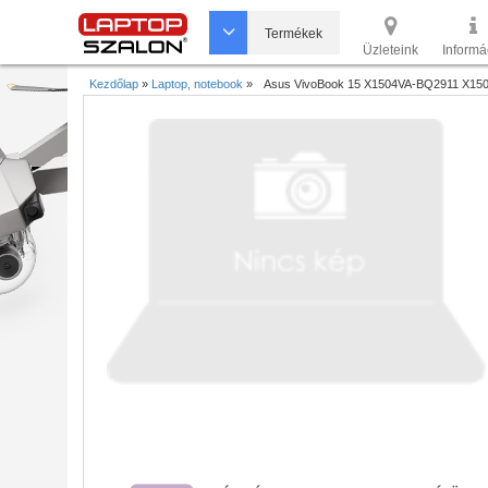
Termékek
Üzleteink
Informá
Kezdőlap
»
Laptop, notebook
»
Asus VivoBook 15 X1504VA-BQ2911 X150