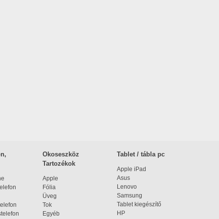
n,
Okoseszköz
Tablet / tábla pc
Tartozékok
Apple iPad
Asus
ne
Apple
Lenovo
elefon
Fólia
Samsung
Üveg
Tablet kiegészítő
elefon
Tok
HP
telefon
Egyéb