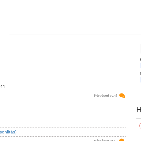
911
Kérdésed van?
H
5
sonlítás)
Kérdésed van?