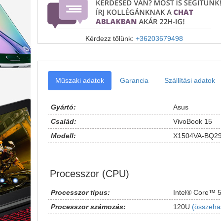
Kérdezz tőlünk:
+36203679498
Műszaki adatok
Garancia
Szállítási adatok
Gyártó:
Asus
Család:
VivoBook 15
Modell:
X1504VA-BQ2
Processzor (CPU)
Processzor típus:
Intel® Core™ 
Processzor számozás:
120U
(összeha