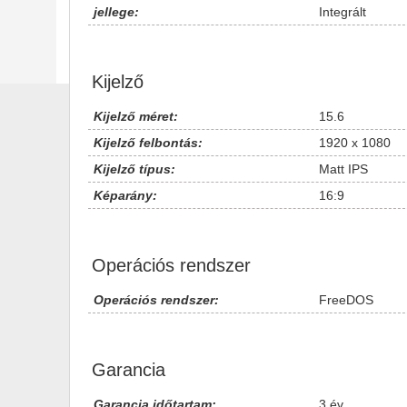
jellege:
Integrált
Kijelző
Kijelző méret:
15.6
Kijelző felbontás:
1920 x 1080
Kijelző típus:
Matt IPS
Képarány:
16:9
Operációs rendszer
Operációs rendszer:
FreeDOS
Garancia
Garancia időtartam:
3 év