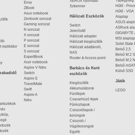
Tápegység
XEROX nyomtató
Envy
Hűtő - Proc
Szkenner
ZBook
Hűtő - VGA
Asus notebook
Hálózati Eszközök
Alaplap
Zenbook sorozat
zítők
ASUS alap
Gaming sorozat
Switch
ASRock al
N sorozat
Jelerősítő
GIGABYTE 
X sorozat
Hálózati adapter
MSI alaplap
P sorozat
kító
Hálózati kiegészítők
Solid State
E sorozat
 replikátor
Hálózati adattároló,
Belső 2,5
S sorozat
NAS
Belső M.2 
ExpertBook
Router & Access point
Belső M.2
Acer notebook
ny
Belső mSA
Aspire V Nitro
Barkács és Kerti
Külső SSD
szabadidő
Switch
eszközök
Aspire E
Játék
Kiegészítők
TravelMate
Akkumulátorok
Swift
LEGO
Fúrófejek
Aspire A
Csavarhúzó fejek
Nitro
tartozékok
Fűrészlapok
omás
Csiszolólapok /
szkóp,
korongok
iegé
Csiszoló /
artozék
Vágókorongok
tozék
Egyéb