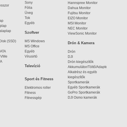
Sony
Hannspree Monitor
esszor
Fólia
Dahua Monitor
Üveg
Fujitsu Monitor
Tok
EIZO Monitor
lap
Egyéb
MSI Monitor
aplap
NEC Monitor
alaplap
Szoftver
ViewSonic Monitor
 Disk (SSD)
MS Windows
Drón & Kamera
MS Office
SATA
Egyéb
Drón
 NVMe
Vírusirtó
DJI
TA
Drón kiegészítők
Televízió
Akkumulátor/Töltő/Adapter
Alkatrész és egyéb
kiegészítők
Sport és Fitness
Sportkamerák
Egyéb Sportkamerák
Elektromos roller
GoPro Sportkamerák
Fitness
DJI Osmo kamerák
Fitnessgép