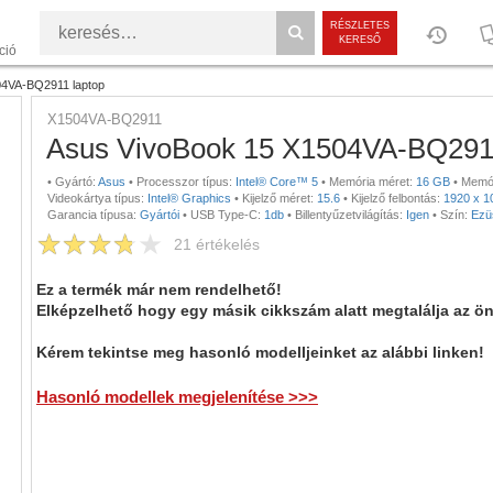
RÉSZLETES
KERESŐ
ció
4VA-BQ2911 laptop
X1504VA-BQ2911
Asus VivoBook 15 X1504VA-BQ291
•
Gyártó:
Asus
•
Processzor típus:
Intel® Core™ 5
•
Memória méret:
16 GB
•
Memór
Videokártya típus:
Intel® Graphics
•
Kijelző méret:
15.6
•
Kijelző felbontás:
1920 x 1
Garancia típusa:
Gyártói
•
USB Type-C:
1db
•
Billentyűzetvilágítás:
Igen
•
Szín:
Ezü
21
értékelés
Ez a termék már nem rendelhető!
Elképzelhető hogy egy másik cikkszám alatt megtalálja az ö
Kérem tekintse meg hasonló modelljeinket az alábbi linken!
Hasonló modellek megjelenítése >>>