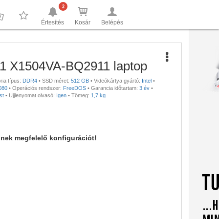
2
Értesítés
Kosár
Belépés
0
0
1 X1504VA-BQ2911 laptop
ia típus:
DDR4
•
SSD méret:
512 GB
•
Videókártya gyártó:
Intel
•
080
•
Operációs rendszer:
FreeDOS
•
Garancia időtartam:
3 év
•
st
•
Ujjlenyomat olvasó:
Igen
•
Tömeg:
1,7 kg
nnek megfelelő konfigurációt!