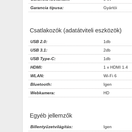
Garancia típusa:
Gyártói
Csatlakozók (adatátviteli eszközök)
USB 2.0:
1db
USB 3.1:
2db
USB Type-C:
1db
HDMI:
1 x HDMI 1.4
WLAN:
Wi-Fi 6
Bluetooth:
Igen
Webkamera:
HD
Egyéb jellemzők
Billentyűzetvilágítás:
Igen