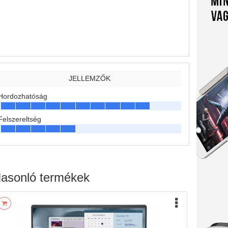
JELLEMZŐK
Hordozhatóság
Felszereltség
asonló termékek