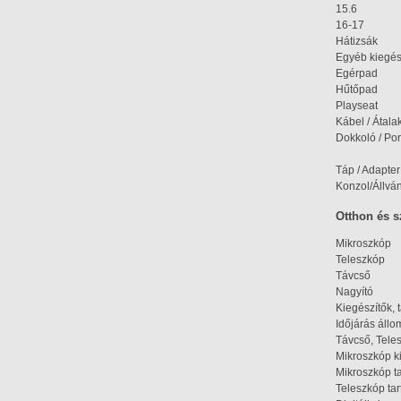
15.6
16-17
Hátizsák
Egyéb kiegés
Egérpad
Hűtőpad
Playseat
Kábel / Átala
Dokkoló / Port
Táp / Adapter
Konzol/Állvá
Otthon és 
Mikroszkóp
Teleszkóp
Távcső
Nagyító
Kiegészítők, 
Időjárás áll
Távcső, Tele
Mikroszkóp k
Mikroszkóp t
Teleszkóp tar