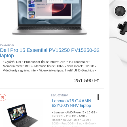
PV15250-32
Dell Pro 15 Essential PV15250 PV15250-32
laptop
•
Gyártó:
Dell
•
Processzor típus:
Intel® Core™ i5 Processzor
•
Memória méret:
8GB
•
Memória típus:
DDR5
•
SSD méret:
512 GB
•
Videókártya gyártó:
Intel
•
Videokártya típus:
Intel® UHD Graphics
•
Kijelző méret:
15.6
•
Kijelző felbontás:
1920 x 1080
•
Operációs
rendszer:
Linux
•
Garancia időtartam:
3 év
•
Garancia típusa:
251 590 Ft
Helyszíni garancia
•
USB Type-C:
1db
•
Billentyűzetvilágítás:
Igen
•
Szín:
Ezüst
•
Ujjlenyomat olvasó:
Igen
•
Tömeg:
1,54 kg
82YU00YNHV
Lenovo V15 G4 AMN
82YU00YNHV laptop
•
Lenovo
•
AMD Ryzen 5
•
16 GB
•
LPDDR5
•
256 GB
•
AMD
•
Radeon 610M
•
15.6
•
1920 x
1080
•
FreeDOS
•
3 év
•
Gyártói
•