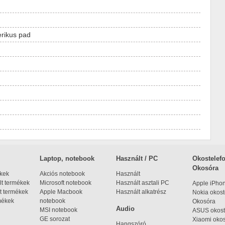
rikus pad
Laptop, notebook
Használt / PC
Okostelefo
Okosóra
ékek
Akciós notebook
Használt
t termékek
Microsoft notebook
Használt asztali PC
Apple iPho
t termékek
Apple Macbook
Használt alkatrész
Nokia okost
mékek
notebook
Okosóra
Audio
MSI notebook
ASUS okost
GE sorozat
Xiaomi okos
Hangszóró