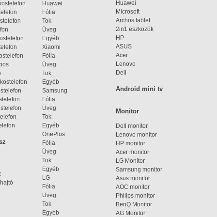
Huawei
ostelefon
Huawei
Microsoft
elefon
Fólia
Archos tablet
stelefon
Tok
2in1 eszközök
fon
Üveg
HP
ostelefon
Egyéb
ASUS
elefon
Xiaomi
Acer
ostelefon
Fólia
Lenovo
bos
Üveg
Dell
n
Tok
kostelefon
Egyéb
Android mini tv
stelefon
Samsung
telefon
Fólia
stelefon
Üveg
Monitor
elefon
Tok
elefon
Egyéb
Dell monitor
OnePlus
Lenovo monitor
sz
Fólia
HP monitor
Üveg
Acer monitor
Tok
LG Monitor
Egyéb
Samsung monitor
z
LG
Asus monitor
hajtó
Fólia
AOC monitor
Üveg
Philips monitor
Tok
BenQ Monitor
Egyéb
AG Monitor