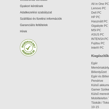
All in One PC
Gyakori kérdések
Lenovo PC
Adatkezelési szabályzat
Dell PC
HP PC
Szállítási és fizetési információk
Használt PC
Garanciális feltételek
Gigabyte PC
MSI PC
Hírek
ASUS PC
INTENSA PC
Fujitsu PC
Intel® PC
Kiegészítők
Egér
Memóriakárt
Billentyűzet
Egér és Bille
Pendrive
Külső akkumu
Gamer Szék
Külső merev
Mobiltelefon 
Táskák / Tok
10-15