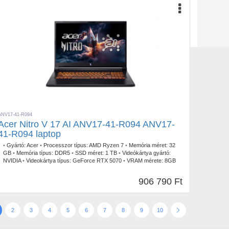
ANV17-41-R094
Acer Nitro V 17 AI ANV17-41-R094 ANV17-
41-R094 laptop
•
Gyártó:
Acer
•
Processzor típus:
AMD Ryzen 7
•
Memória méret:
32
GB
•
Memória típus:
DDR5
•
SSD méret:
1 TB
•
Videókártya gyártó:
NVIDIA
•
Videokártya típus:
GeForce RTX 5070
•
VRAM mérete:
8GB
GDDR7
•
Kijelző méret:
17.3
•
Kijelző felbontás:
2560 x 1440
•
Operációs rendszer:
FreeDOS
•
Garancia időtartam:
3 év
•
Garancia
906 790 Ft
típusa:
Gyártói
•
USB Type-C:
1db
•
Billentyűzetvilágítás:
RGB
•
Szín:
Fekete
•
Tömeg:
3,00 kg
2
3
4
5
6
7
8
9
10