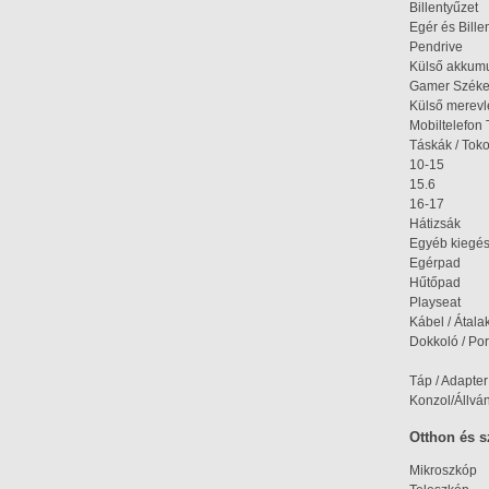
Billentyűzet
Egér és Bille
Pendrive
Külső akkumu
Gamer Szék
Külső merev
Mobiltelefon 
Táskák / Tok
10-15
15.6
16-17
Hátizsák
Egyéb kiegés
Egérpad
Hűtőpad
Playseat
Kábel / Átala
Dokkoló / Port
Táp / Adapter
Konzol/Állvá
Otthon és 
Mikroszkóp