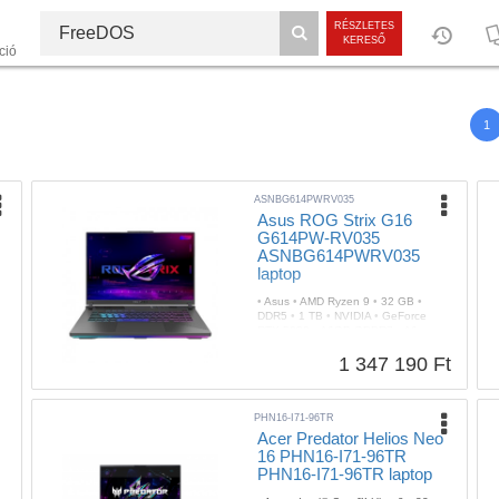
RÉSZLETES
KERESŐ
ció
1
ASNBG614PWRV035
Asus ROG Strix G16
G614PW-RV035
ASNBG614PWRV035
laptop
•
Asus
•
AMD Ryzen 9
•
32 GB
•
DDR5
•
1 TB
•
NVIDIA
•
GeForce
RTX 5080
•
16GB GDDR7
•
16
•
1920 x 1200
•
FreeDOS
•
3 év
•
Gyártói
•
2db
•
RGB
1 347 190 Ft
•
Szürke
•
Igen
•
2,5 kg
PHN16-I71-96TR
Acer Predator Helios Neo
16 PHN16-I71-96TR
PHN16-I71-96TR laptop