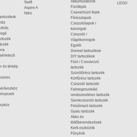
Akkumulátorok
Swift
LEGO
Fúrófejek
Aspire A
Csavarhúzó fejek
Nitro
tartozékok
Fűrészlapok
omás
Csiszolólapok /
szkóp,
korongok
iegé
Csiszoló /
artozék
Vágókorongok
tozék
Egyéb
era
Dremel tartozékok
ísérletező
DIY tartozékok
Fúró / Csavarozó
r és térkép
tartozék
Szúrófűrész tartozék
ézeres
Körfűrész tartozék
Csiszoló tartozék
mérőeszköz
Falmegmunkáló
rnyezeti
rendszerekhez tartozék
Sarokcsiszoló tartozék
szköz
Felsőmaró tartozék
Gyalu tartozék
Akku és
töltőberendezések
Kerti eszközök
Fűnyírók