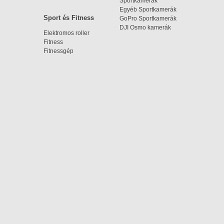
Sportkamerák
Egyéb Sportkamerák
Sport és Fitness
GoPro Sportkamerák
DJI Osmo kamerák
Elektromos roller
Fitness
Fitnessgép