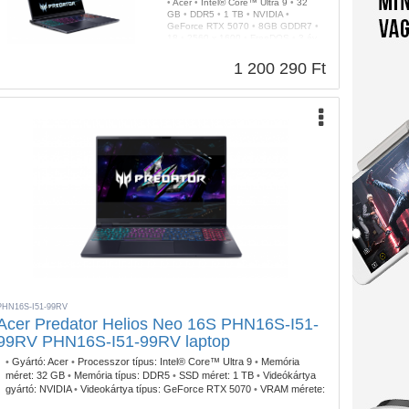
•
Acer
•
Intel® Core™ Ultra 9
•
32
GB
•
DDR5
•
1 TB
•
NVIDIA
•
GeForce RTX 5070
•
8GB GDDR7
•
18
•
2560 x 1600
•
FreeDOS
•
3 év
•
Gyártói
•
2db Thunderbolt
•
RGB
•
Fekete
•
3,00 kg
1 200 290 Ft
PHN16S-I51-99RV
Acer Predator Helios Neo 16S PHN16S-I51-
99RV PHN16S-I51-99RV laptop
•
Gyártó:
Acer
•
Processzor típus:
Intel® Core™ Ultra 9
•
Memória
méret:
32 GB
•
Memória típus:
DDR5
•
SSD méret:
1 TB
•
Videókártya
gyártó:
NVIDIA
•
Videokártya típus:
GeForce RTX 5070
•
VRAM mérete:
8GB GDDR7
•
Kijelző méret:
16
•
Kijelző felbontás:
2560 x 1600
•