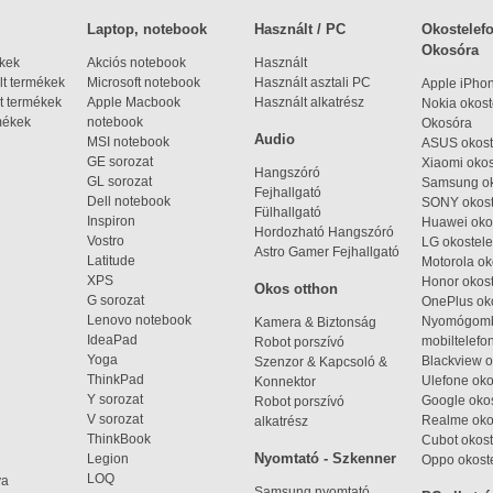
Laptop, notebook
Használt / PC
Okostelefo
Okosóra
ékek
Akciós notebook
Használt
t termékek
Microsoft notebook
Használt asztali PC
Apple iPho
t termékek
Apple Macbook
Használt alkatrész
Nokia okost
mékek
notebook
Okosóra
Audio
MSI notebook
ASUS okost
GE sorozat
Xiaomi okos
Hangszóró
GL sorozat
Samsung ok
Fejhallgató
Dell notebook
SONY okost
Fülhallgató
Inspiron
Huawei oko
Hordozható Hangszóró
Vostro
LG okostele
Astro Gamer Fejhallgató
Latitude
Motorola ok
XPS
Honor okost
Okos otthon
G sorozat
OnePlus ok
Lenovo notebook
Nyomógom
Kamera & Biztonság
IdeaPad
mobiltelefo
Robot porszívó
Yoga
Blackview o
Szenzor & Kapcsoló &
ThinkPad
Ulefone oko
Konnektor
Y sorozat
Google okos
Robot porszívó
V sorozat
Realme oko
alkatrész
ThinkBook
Cubot okost
Nyomtató - Szkenner
Legion
Oppo okost
LOQ
ya
Samsung nyomtató