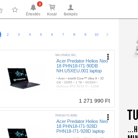
2
Értesítés
Kosár
Belépés
0
0
2
3
4
5
6
7
8
9
10
NH.U5XEU.001
Acer Predator Helios Neo
18 PHN18-I71-90DB
NH.U5XEU.001 laptop
•
Acer
•
Intel® Core™ Ultra 9
•
32
GB
•
DDR5
•
1 TB
•
NVIDIA
•
GeForce RTX 5070 Ti
•
12GB
GDDR7
•
18
•
2560 x 1600
•
FreeDOS
•
3 év
•
Gyártói
•
2db
Thunderbolt
•
RGB
•
Fekete
•
3,00
1 271 990 Ft
kg
PHN18-I71-928D
Acer Predator Helios Neo
18 PHN18-I71-928D
PHN18-I71-928D laptop