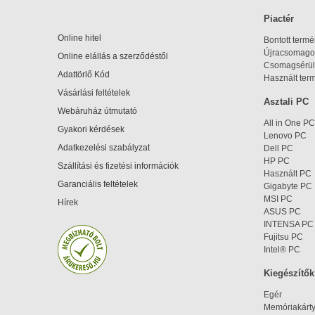
Piactér
Online hitel
Bontott term
Újracsomagol
Online elállás a szerződéstől
Csomagsérül
Adattörlő Kód
Használt ter
Vásárlási feltételek
Asztali PC
Webáruház útmutató
All in One PC
Gyakori kérdések
Lenovo PC
Adatkezelési szabályzat
Dell PC
HP PC
Szállítási és fizetési információk
Használt PC
Garanciális feltételek
Gigabyte PC
MSI PC
Hírek
ASUS PC
INTENSA PC
Fujitsu PC
Intel® PC
Kiegészítők
Egér
Memóriakárt