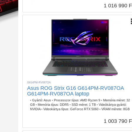
kg
1 016 990 F
G614PM-RV087OA
Asus ROG Strix G16 G614PM-RV087OA
G614PM-RV087OA laptop
•
Gyártó:
Asus
•
Processzor típus:
AMD Ryzen 9
•
Memória méret:
32
GB
•
Memória típus:
DDR5
•
SSD méret:
1 TB
•
Videókártya gyártó:
NVIDIA
•
Videokártya típus:
GeForce RTX 5060
•
VRAM mérete:
8GB
GDDR7
•
Kijelző méret:
16
•
Kijelző felbontás:
1920 x 1200
•
Operációs
rendszer:
FreeDOS
•
Garancia időtartam:
3 év
•
Garancia típusa:
1 003 790 F
Gyártói
•
USB Type-C:
2db
•
Billentyűzetvilágítás:
RGB
•
Szín:
Szürke
•
Tömeg:
2,50 kg