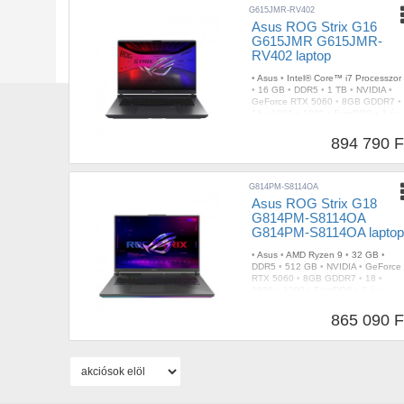
G615JMR-RV402
Asus ROG Strix G16
G615JMR G615JMR-
RV402 laptop
•
Asus
•
Intel® Core™ i7 Processzor
•
16 GB
•
DDR5
•
1 TB
•
NVIDIA
•
GeForce RTX 5060
•
8GB GDDR7
•
16
•
1920 x 1200
•
FreeDOS
•
3 év
•
Gyártói
•
1db Thunderbolt
•
RGB
•
Szürke
•
2,65 kg
894 790 F
G814PM-S8114OA
Asus ROG Strix G18
G814PM-S8114OA
G814PM-S8114OA lapto
•
Asus
•
AMD Ryzen 9
•
32 GB
•
DDR5
•
512 GB
•
NVIDIA
•
GeForce
RTX 5060
•
8GB GDDR7
•
18
•
1920 x 1200
•
FreeDOS
•
3 év
•
Gyártói
•
2db
•
RGB
•
Szürke
•
3,00
kg
865 090 F