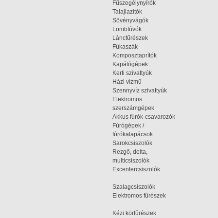
Fűszegélynyírók
Talajlazítók
Sövényvágók
Lombfúvók
Láncfűrészek
Fűkaszák
Komposztaprítók
Kapálógépek
Kerti szivattyúk
Házi vízmű
Szennyvíz szivattyúk
Elektromos
szerszámgépek
Akkus fúrók-csavarozók
Fúrógépek /
fúrókalapácsok
Sarokcsiszolók
Rezgő, delta,
multicsiszolók
Excentercsiszolók
Szalagcsiszolók
Elektromos fűrészek
Kézi körfűrészek