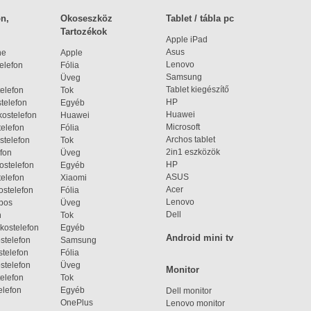
n,
Okoseszköz
Tablet / tábla pc
Tartozékok
Apple iPad
Asus
ne
Apple
Lenovo
elefon
Fólia
Samsung
Üveg
Tablet kiegészítő
elefon
Tok
HP
telefon
Egyéb
Huawei
ostelefon
Huawei
Microsoft
elefon
Fólia
Archos tablet
stelefon
Tok
2in1 eszközök
fon
Üveg
HP
ostelefon
Egyéb
ASUS
elefon
Xiaomi
Acer
ostelefon
Fólia
Lenovo
bos
Üveg
Dell
n
Tok
kostelefon
Egyéb
Android mini tv
stelefon
Samsung
telefon
Fólia
stelefon
Üveg
Monitor
elefon
Tok
elefon
Egyéb
Dell monitor
OnePlus
Lenovo monitor