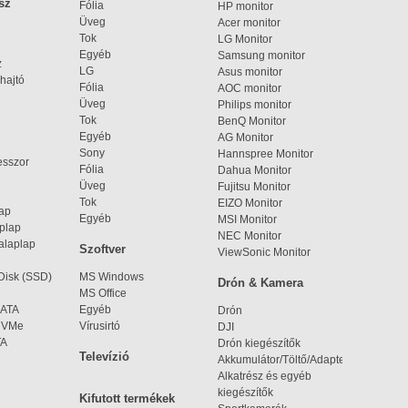
sz
Fólia
HP monitor
Üveg
Acer monitor
Tok
LG Monitor
Egyéb
Samsung monitor
z
LG
Asus monitor
hajtó
Fólia
AOC monitor
Üveg
Philips monitor
Tok
BenQ Monitor
Egyéb
AG Monitor
Sony
Hannspree Monitor
esszor
Fólia
Dahua Monitor
Üveg
Fujitsu Monitor
Tok
EIZO Monitor
lap
Egyéb
MSI Monitor
aplap
NEC Monitor
alaplap
Szoftver
ViewSonic Monitor
 Disk (SSD)
MS Windows
Drón & Kamera
MS Office
SATA
Egyéb
Drón
 NVMe
Vírusirtó
DJI
TA
Drón kiegészítők
Televízió
Akkumulátor/Töltő/Adapter
Alkatrész és egyéb
kiegészítők
Kifutott termékek