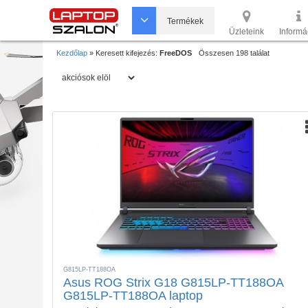
Termékek
Üzleteink
Informá
Kezdőlap
»
Keresett kifejezés:
FreeDOS
Összesen 198 találat
G815LP-TT188OA
Asus ROG Strix G18 G815LP-TT188OA
G815LP-TT188OA laptop