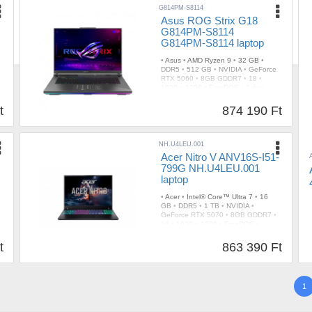
G814PM-S8114
Asus ROG Strix G18
G814PM-S8114
G814PM-S8114 laptop
•
Asus
•
AMD Ryzen 9
•
32 GB
•
DDR5
•
512 GB
•
NVIDIA
•
GeForce
RTX 5060
•
8GB GDDR7
•
18
•
1920 x 1200
•
FreeDOS
•
3 év
•
Gyártói
•
2db
•
RGB
•
Szürke
•
3,00
kg
t
874 190 Ft
NH.U4LEU.001
Acer Nitro V ANV16S-I51-
799G NH.U4LEU.001
p
laptop
•
Acer
•
Intel® Core™ Ultra 7
•
16
GB
•
DDR5
•
1 TB
•
NVIDIA
•
GeForce RTX 5070
•
8GB GDDR7
•
16
•
1920 x 1200
•
FreeDOS
•
Gyártói
•
Fekete
t
863 390 Ft
1