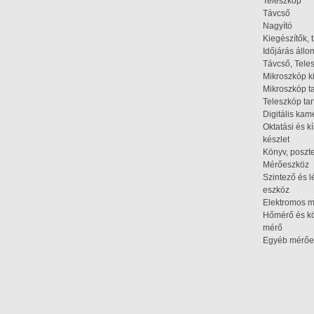
Teleszkóp
Távcső
Nagyító
Kiegészítők, 
Időjárás áll
Távcső, Tele
Mikroszkóp k
Mikroszkóp t
Teleszkóp tar
Digitális kam
Oktatási és k
készlet
Könyv, poszte
Mérőeszköz
Szintező és l
eszköz
Elektromos 
Hőmérő és kö
mérő
Egyéb mérőe