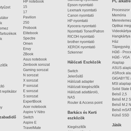
PC alkatré
HP notebook
Epson nyomtató
15
ntyűzet
Processzor
Lexmark nyomtató
17
Memória
Canon nyomtató
Pavilion
látor
Merevleme
HP nyomtató
250
ek
Optikai meg
Kyocera nyomtató
Probook
lemez
Videokártya
Nyomtató Toner/Patron
Elitebook
Tartozékok
Hangkártya
RICOH nyomtató
Spectre
ok
Ház
brother nyomtató
Omen
Tápegység
XEROX nyomtató
Envy
Hűtő - Proc
Szkenner
ZBook
Hűtő - VGA
Asus notebook
Hálózati Eszközök
Alaplap
Zenbook sorozat
zítők
ASUS alap
Gaming sorozat
Switch
ASRock al
N sorozat
Jelerősítő
GIGABYTE 
X sorozat
Hálózati adapter
MSI alaplap
P sorozat
kító
Hálózati kiegészítők
Solid State
E sorozat
 replikátor
Hálózati adattároló,
Belső 2,5
S sorozat
NAS
Belső M.2 
ExpertBook
Router & Access point
Belső M.2
Acer notebook
ny
Belső mSA
Aspire V Nitro
Barkács és Kerti
Külső SSD
szabadidő
Switch
eszközök
Aspire E
Játék
Kiegészítők
TravelMate