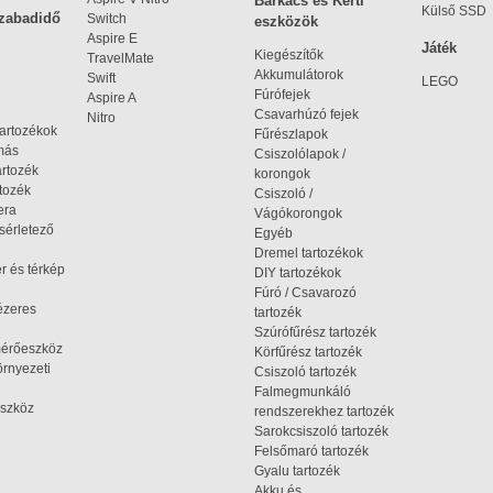
Barkács és Kerti
Külső SSD
szabadidő
Switch
eszközök
Aspire E
Játék
Kiegészítők
TravelMate
Akkumulátorok
Swift
LEGO
Fúrófejek
Aspire A
Csavarhúzó fejek
Nitro
tartozékok
Fűrészlapok
omás
Csiszolólapok /
artozék
korongok
tozék
Csiszoló /
era
Vágókorongok
ísérletező
Egyéb
Dremel tartozékok
r és térkép
DIY tartozékok
Fúró / Csavarozó
ézeres
tartozék
Szúrófűrész tartozék
mérőeszköz
Körfűrész tartozék
rnyezeti
Csiszoló tartozék
Falmegmunkáló
szköz
rendszerekhez tartozék
Sarokcsiszoló tartozék
Felsőmaró tartozék
Gyalu tartozék
Akku és