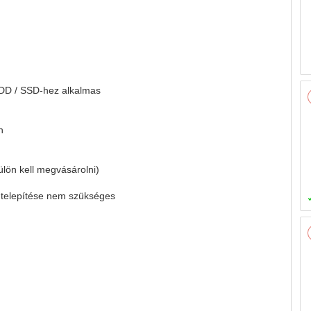
HDD / SSD-hez alkalmas
n
ülön kell megvásárolni)
m telepítése nem szükséges