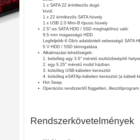
1 x SATA 22 érintkezős dugó
kívül:
1 x 22 érintkezős SATA hüvely
1 x USB 2.0 Mini-B típusú hüvely
2.5″-es SATA HDD / SSD meghajtóhoz való:
9,5 mm magasságú HDD
Legfeljebb 6 Gb/s adatátviteli sebességű SATA 
5 V HDD / SSD támogatása
Alkalmazási lehetőségek:
1. belsőleg egy 3.5″ méretű eszközbeépítő helye
2. egy 5.25″ méretű mobil házban
3. külsőleg USB-kábelen keresztül
4. külsőleg eSATAp-kábelen keresztül (a kábelt k
Hot Swap
Operációs rendszertől független, illesztőprogra
Rendszerkövetelmények