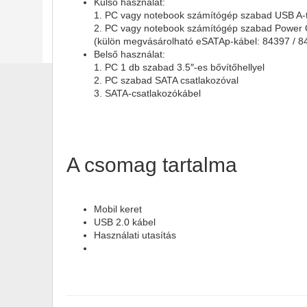
Külső használat:
1. PC vagy notebook számítógép szabad USB A-t
2. PC vagy notebook számítógép szabad Power 
(külön megvásárolható eSATAp-kábel: 84397 / 8
Belső használat:
1. PC 1 db szabad 3.5″-es bővítőhellyel
2. PC szabad SATA csatlakozóval
3. SATA-csatlakozókábel
A csomag tartalma
Mobil keret
USB 2.0 kábel
Használati utasítás