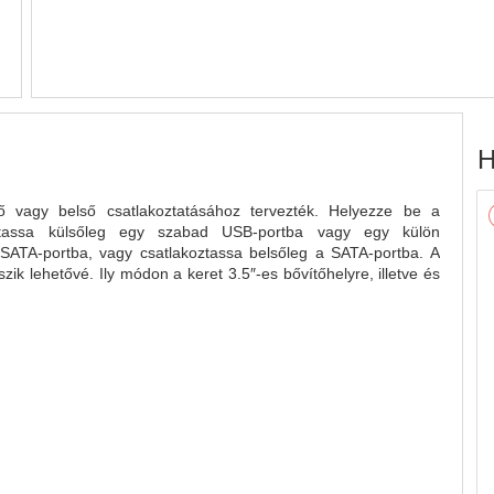
H
 vagy belső csatlakoztatásához tervezték. Helyezze be a
oztassa külsőleg egy szabad USB-portba vagy egy külön
ATA-portba, vagy csatlakoztassa belsőleg a SATA-portba. A
k lehetővé. Ily módon a keret 3.5″-es bővítőhelyre, illetve és