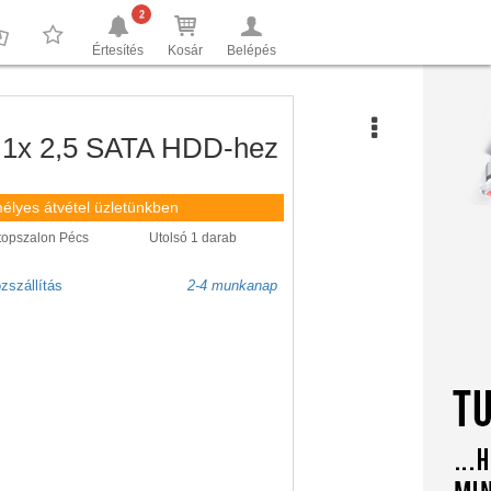
2
Értesítés
Kosár
Belépés
0
0
k 1x 2,5 SATA HDD-hez
élyes átvétel üzletünkben
topszalon Pécs
Utolsó 1 darab
zszállítás
2-4 munkanap