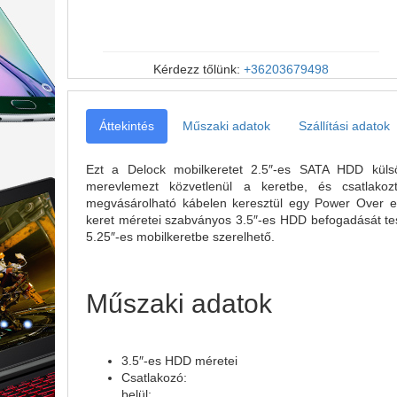
Kérdezz tőlünk:
+36203679498
Áttekintés
Műszaki adatok
Szállítási adatok
Ezt a Delock mobilkeretet 2.5″-es SATA HDD külső
merevlemezt közvetlenül a keretbe, és csatlak
megvásárolható kábelen keresztül egy Power Over eS
keret méretei szabványos 3.5″-es HDD befogadását teszi
5.25″-es mobilkeretbe szerelhető.
Műszaki adatok
3.5″-es HDD méretei
Csatlakozó:
belül: