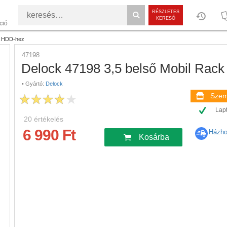
RÉSZLETES
KERESŐ
ció
TA HDD-hez
47198
Delock 47198 3,5 belső Mobil Rac
•
Gyártó:
Delock
Szem
Lap
20
értékelés
6 990 Ft
Házho
Kosárba