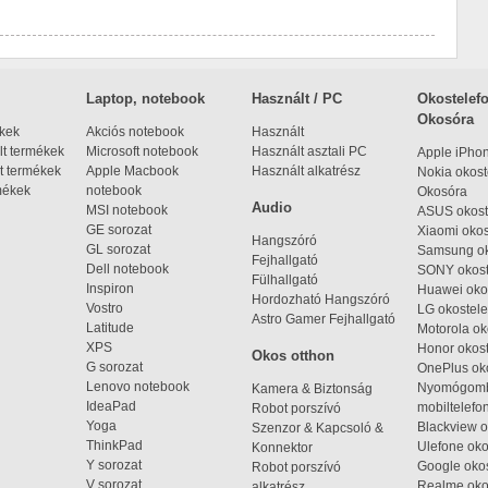
Laptop, notebook
Használt / PC
Okostelefo
Okosóra
ékek
Akciós notebook
Használt
t termékek
Microsoft notebook
Használt asztali PC
Apple iPho
t termékek
Apple Macbook
Használt alkatrész
Nokia okost
mékek
notebook
Okosóra
Audio
MSI notebook
ASUS okost
GE sorozat
Xiaomi okos
Hangszóró
GL sorozat
Samsung ok
Fejhallgató
Dell notebook
SONY okost
Fülhallgató
Inspiron
Huawei oko
Hordozható Hangszóró
Vostro
LG okostele
Astro Gamer Fejhallgató
Latitude
Motorola ok
XPS
Honor okost
Okos otthon
G sorozat
OnePlus ok
Lenovo notebook
Nyomógom
Kamera & Biztonság
IdeaPad
mobiltelefo
Robot porszívó
Yoga
Blackview o
Szenzor & Kapcsoló &
ThinkPad
Ulefone oko
Konnektor
Y sorozat
Google okos
Robot porszívó
V sorozat
Realme oko
alkatrész