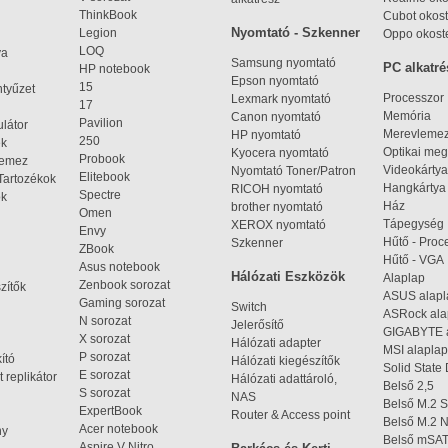
ThinkBook
Cubot okost
Nyomtató - Szkenner
Legion
Oppo okost
LOQ
ya
Samsung nyomtató
PC alkatré
HP notebook
Epson nyomtató
15
ntyűzet
Processzor
Lexmark nyomtató
17
Memória
Canon nyomtató
Pavilion
látor
Merevleme
HP nyomtató
250
ek
Optikai meg
Kyocera nyomtató
Probook
lemez
Videokártya
Nyomtató Toner/Patron
Elitebook
Tartozékok
Hangkártya
RICOH nyomtató
Spectre
ok
Ház
brother nyomtató
Omen
Tápegység
XEROX nyomtató
Envy
Hűtő - Proc
Szkenner
ZBook
Hűtő - VGA
Asus notebook
Hálózati Eszközök
Alaplap
Zenbook sorozat
zítők
ASUS alap
Gaming sorozat
Switch
ASRock al
N sorozat
Jelerősítő
GIGABYTE 
X sorozat
Hálózati adapter
MSI alaplap
P sorozat
kító
Hálózati kiegészítők
Solid State
E sorozat
 replikátor
Hálózati adattároló,
Belső 2,5
S sorozat
NAS
Belső M.2 
ExpertBook
Router & Access point
Belső M.2
Acer notebook
ny
Belső mSA
Aspire V Nitro