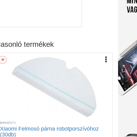
asonló termékek
BHR4251TY
Xiaomi Felmosó párna robotporszívóhoz
(30db)