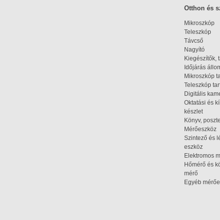
Otthon és 
Mikroszkóp
Teleszkóp
Távcső
Nagyító
Kiegészítők, 
Időjárás áll
Mikroszkóp t
Teleszkóp tar
Digitális kam
Oktatási és k
készlet
Könyv, poszte
Mérőeszköz
Szintező és l
eszköz
Elektromos 
Hőmérő és kö
mérő
Egyéb mérőe