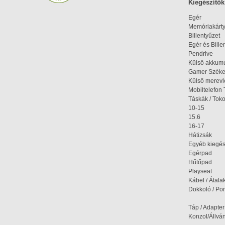
Kiegészítők
Egér
Memóriakárt
Billentyűzet
Egér és Bille
Pendrive
Külső akkumu
Gamer Szék
Külső merev
Mobiltelefon 
Táskák / Tok
10-15
15.6
16-17
Hátizsák
Egyéb kiegés
Egérpad
Hűtőpad
Playseat
Kábel / Átala
Dokkoló / Port
Táp / Adapter
Konzol/Állvá