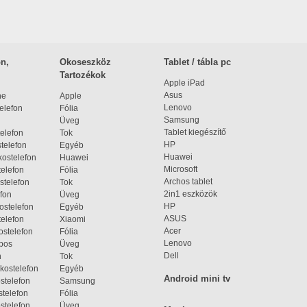
n,
Okoseszköz
Tablet / tábla pc
Tartozékok
Apple iPad
Asus
ne
Apple
Lenovo
elefon
Fólia
Samsung
Üveg
Tablet kiegészítő
elefon
Tok
HP
telefon
Egyéb
Huawei
ostelefon
Huawei
Microsoft
elefon
Fólia
Archos tablet
stelefon
Tok
2in1 eszközök
fon
Üveg
HP
ostelefon
Egyéb
ASUS
elefon
Xiaomi
Acer
ostelefon
Fólia
Lenovo
bos
Üveg
Dell
n
Tok
kostelefon
Egyéb
Android mini tv
stelefon
Samsung
telefon
Fólia
stelefon
Üveg