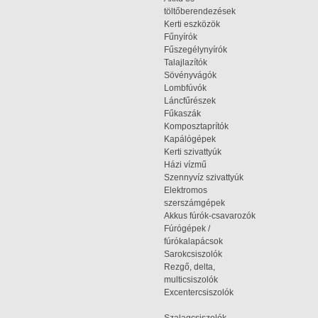
töltőberendezések
Kerti eszközök
Fűnyírók
Fűszegélynyírók
Talajlazítók
Sövényvágók
Lombfúvók
Láncfűrészek
Fűkaszák
Komposztaprítók
Kapálógépek
Kerti szivattyúk
Házi vízmű
Szennyvíz szivattyúk
Elektromos
szerszámgépek
Akkus fúrók-csavarozók
Fúrógépek /
fúrókalapácsok
Sarokcsiszolók
Rezgő, delta,
multicsiszolók
Excentercsiszolók