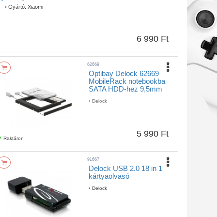
•
Gyártó:
Xiaomi
6 990 Ft
62669
Optibay Delock 62669
MobileRack notebookba
SATA HDD-hez 9,5mm
•
Delock
5 990 Ft
Raktáron
91667
Delock USB 2.0 18 in 1
kártyaolvasó
•
Delock