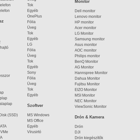
Monitor
elefon
Tok
elefon
Egyéb
Dell monitor
OnePlus
Lenovo monitor
sz
Fólia
HP monitor
Üveg
Acer monitor
Tok
LG Monitor
Egyéb
Samsung monitor
z
LG
Asus monitor
hajtó
Fólia
AOC monitor
Üveg
Philips monitor
Tok
BenQ Monitor
Egyéb
AG Monitor
Sony
Hannspree Monitor
esszor
Fólia
Dahua Monitor
Üveg
Fujitsu Monitor
Tok
EIZO Monitor
lap
Egyéb
MSI Monitor
aplap
NEC Monitor
alaplap
Szoftver
ViewSonic Monitor
 Disk (SSD)
MS Windows
Drón & Kamera
MS Office
SATA
Egyéb
Drón
 NVMe
Vírusirtó
DJI
TA
Drón kiegészítők