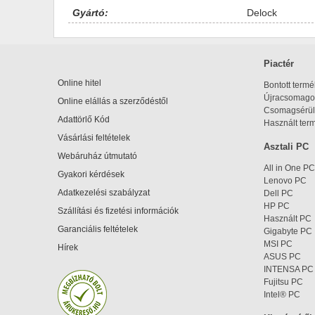
Gyártó:
Delock
Piactér
Online hitel
Bontott term
Újracsomagol
Online elállás a szerződéstől
Csomagsérül
Adattörlő Kód
Használt ter
Vásárlási feltételek
Asztali PC
Webáruház útmutató
All in One PC
Gyakori kérdések
Lenovo PC
Adatkezelési szabályzat
Dell PC
HP PC
Szállítási és fizetési információk
Használt PC
Garanciális feltételek
Gigabyte PC
MSI PC
Hírek
ASUS PC
INTENSA PC
Fujitsu PC
Intel® PC