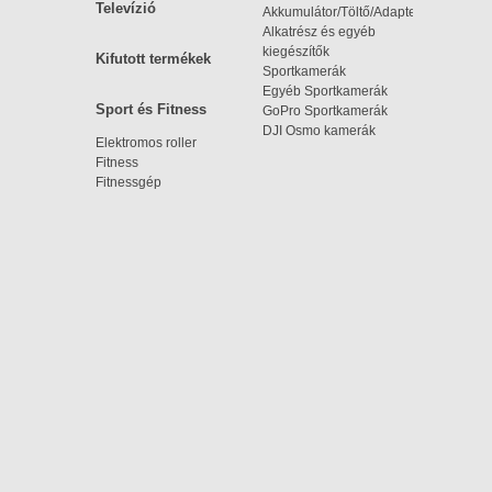
Televízió
Akkumulátor/Töltő/Adapter
Alkatrész és egyéb
kiegészítők
Kifutott termékek
Sportkamerák
Egyéb Sportkamerák
Sport és Fitness
GoPro Sportkamerák
DJI Osmo kamerák
Elektromos roller
Fitness
Fitnessgép