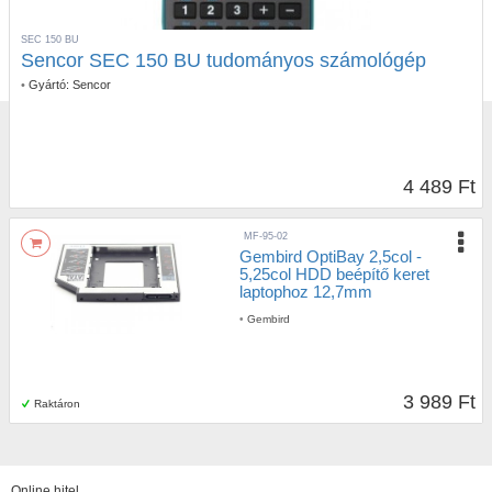
SEC 150 BU
Sencor SEC 150 BU tudományos számológép
•
Gyártó:
Sencor
4 489 Ft
MF-95-02
Gembird OptiBay 2,5col -
5,25col HDD beépítő keret
laptophoz 12,7mm
•
Gembird
3 989 Ft
Raktáron
Online hitel