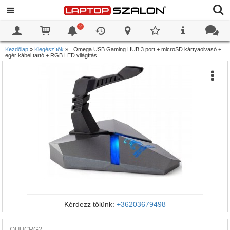
2
0
0
Kezdőlap
»
Kiegészítők
»
Omega USB Gaming HUB 3 port + microSD kártyaolvasó +
egér kábel tartó + RGB LED világítás
Kérdezz tőlünk:
+36203679498
OUHCRG2