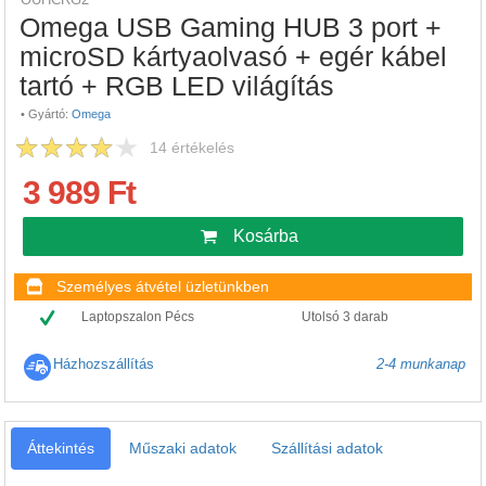
Omega USB Gaming HUB 3 port +
microSD kártyaolvasó + egér kábel
tartó + RGB LED világítás
•
Gyártó:
Omega
14
értékelés
3 989 Ft
Kosárba
Személyes átvétel üzletünkben
Laptopszalon Pécs
Utolsó 3 darab
Házhozszállítás
2-4 munkanap
Áttekintés
Műszaki adatok
Szállítási adatok