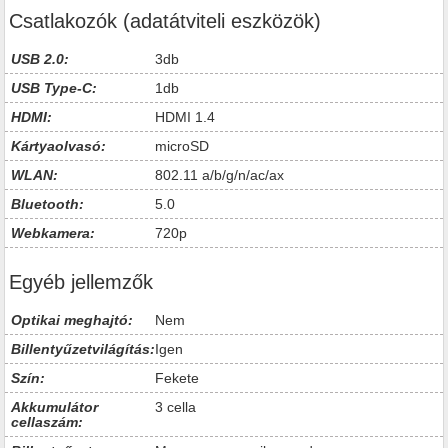
Csatlakozók (adatátviteli eszközök)
USB 2.0:
3db
USB Type-C:
1db
HDMI:
HDMI 1.4
Kártyaolvasó:
microSD
WLAN:
802.11 a/b/g/n/ac/ax
Bluetooth:
5.0
Webkamera:
720p
Egyéb jellemzők
Optikai meghajtó:
Nem
Billentyűzetvilágítás:
Igen
Szín:
Fekete
Akkumulátor
3 cella
cellaszám: