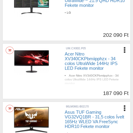
UltraWide™ 21:9 QHD HDR10
Fekete monitor
•
LG
202 090 Ft
UM.CX0EE.P05
Acer Nitro
XV340CKPbmiipphzx - 34
colos UltraWide 144Hz IPS
LED Fekete monitor
Acer Nitro XV340CKPbmiipphzx - 34
colos UltraWide 144Hz IPS LED Fekete
monitor
187 090 Ft
90LM0661-B02170
Asus TUF Gaming
VG32VQ1BR - 31.5 colos Ívelt
165Hz WLED VA FreeSync
HDR10 Fekete monitor