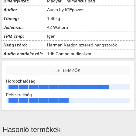
Billentyűzet:
Magyar + numerikus pad
Audio:
Audio by ICEpower
Tömeg:
1,40kg
Jellemző:
42 Wattóra
TPM chip:
Igen
Hangszóró:
Harman Kardon sztereó hangszórók
Audio csatlakozók:
1db Combo audioaljzat
JELLEMZŐK
Hordozhatóság
Felszereltség
Hasonló termékek