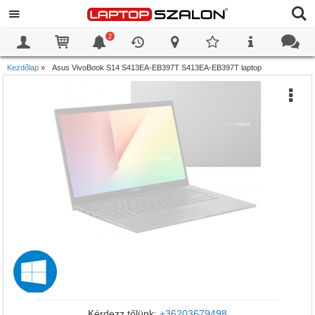
2
0
0
Kezdőlap
»
Asus VivoBook S14 S413EA-EB397T S413EA-EB397T laptop
Kérdezz tőlünk:
+36203679498