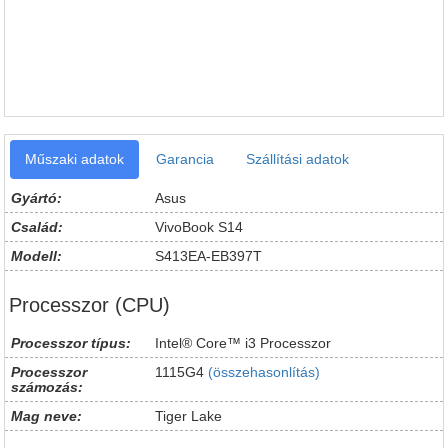
Műszaki adatok
Garancia
Szállítási adatok
Gyártó:
Asus
Család:
VivoBook S14
Modell:
S413EA-EB397T
Processzor (CPU)
Processzor típus:
Intel® Core™ i3 Processzor
Processzor
1115G4
(összehasonlítás)
számozás:
Mag neve:
Tiger Lake