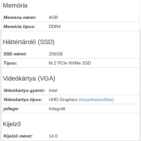
Memória
Memória méret:
4GB
Memória típus:
DDR4
Háttértároló (SSD)
SSD méret:
256GB
Tipus:
M.2 PCIe NVMe SSD
Videókártya (VGA)
Videókártya gyártó:
Intel
Videokártya típus:
UHD Graphics
(összehasonlítás)
jellege:
Integrált
Kijelző
Kijelző méret:
14.0