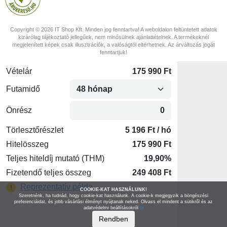
Copyright © 2026 IT Shop Kft. Minden jog fenntartva! A weboldalon feltüntetett adatok
kizárólag tájékoztató jellegűek, nem minősülnek ajánlattételnek. A termékeknél
megjelenített képek csak illusztrációk, a valóságtól eltérhetnek. Az árváltozás jogát
fenntartjuk!
COOKIE-KAT HASZNÁLUNK!
Szeretnénk, ha tudnád, hogy cookie-kat használunk. A cookie-k megjegyzik a böngészési
preferenciáidat, és jobb vásárlási élményt nyújtanak neked. Olvass el mindent a sütikről és az
adatvédelmi beállításokról
itt
Rendben