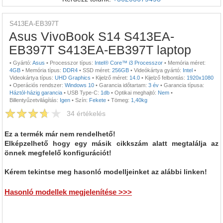
S413EA-EB397T
Asus VivoBook S14 S413EA-
EB397T S413EA-EB397T laptop
•
Gyártó:
Asus
•
Processzor típus:
Intel® Core™ i3 Processzor
•
Memória méret:
4GB
•
Memória típus:
DDR4
•
SSD méret:
256GB
•
Videókártya gyártó:
Intel
•
Videokártya típus:
UHD Graphics
•
Kijelző méret:
14.0
•
Kijelző felbontás:
1920x1080
•
Operációs rendszer:
Windows 10
•
Garancia időtartam:
3 év
•
Garancia típusa:
Háztól-házig garancia
•
USB Type-C:
1db
•
Optikai meghajtó:
Nem
•
Billentyűzetvilágítás:
Igen
•
Szín:
Fekete
•
Tömeg:
1,40kg
34
értékelés
Ez a termék már nem rendelhető!
Elképzelhető hogy egy másik cikkszám alatt megtalálja az
önnek megfelelő konfigurációt!
Kérem tekintse meg hasonló modelljeinket az alábbi linken!
Hasonló modellek megjelenítése >>>