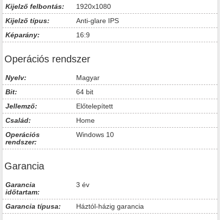
Kijelző felbontás:
1920x1080
Kijelző típus:
Anti-glare IPS
Képarány:
16:9
Operációs rendszer
Nyelv:
Magyar
Bit:
64 bit
Jellemző:
Előtelepített
Család:
Home
Operációs
Windows 10
rendszer:
Garancia
Garancia
3 év
időtartam:
Garancia típusa:
Háztól-házig garancia