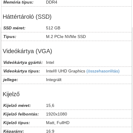
Memória típus:
DDR4
Háttértároló (SSD)
SSD méret:
512 GB
Tipus:
M.2 PCIe NVMe SSD
Videókártya (VGA)
Videókártya gyártó:
Intel
Videokártya típus:
Intel® UHD Graphics
(összehasonlítás)
jellege:
Integrált
Kijelző
Kijelző méret:
15,6
Kijelző felbontás:
1920x1080
Kijelző típus:
Matt, FullHD
Képarány:
16:9