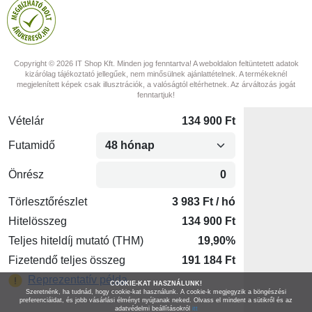
Copyright © 2026 IT Shop Kft. Minden jog fenntartva! A weboldalon feltüntetett adatok
kizárólag tájékoztató jellegűek, nem minősülnek ajánlattételnek. A termékeknél
megjelenített képek csak illusztrációk, a valóságtól eltérhetnek. Az árváltozás jogát
fenntartjuk!
COOKIE-KAT HASZNÁLUNK!
Szeretnénk, ha tudnád, hogy cookie-kat használunk. A cookie-k megjegyzik a böngészési
preferenciáidat, és jobb vásárlási élményt nyújtanak neked. Olvass el mindent a sütikről és az
adatvédelmi beállításokról
itt