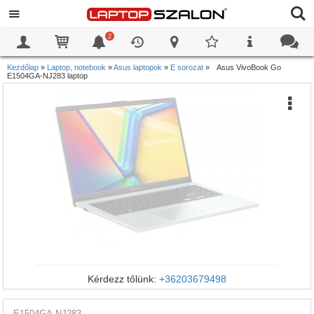
2
0
0
Kezdőlap
»
Laptop, notebook
»
Asus laptopok
»
E sorozat
»
Asus VivoBook Go
E1504GA-NJ283 laptop
Kérdezz tőlünk:
+36203679498
E1504GA-NJ283