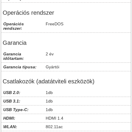
Operációs rendszer
Operációs
FreeDOS
rendszer:
Garancia
Garancia
2 év
időtartam:
Garancia típusa:
Gyártói
Csatlakozók (adatátviteli eszközök)
USB 2.0:
1db
USB 3.1:
1db
USB Type-C:
1db
HDMI:
HDMI 1.4
WLAN:
802.11ac