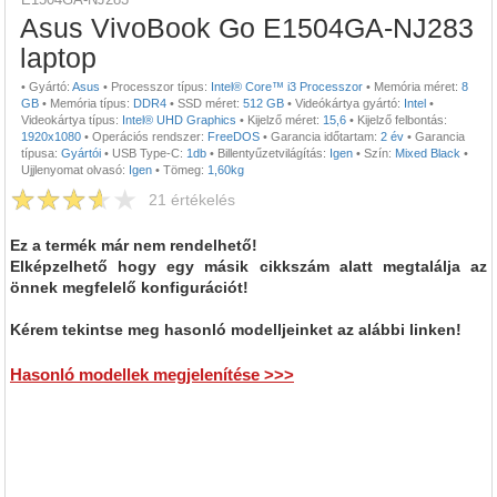
Asus VivoBook Go E1504GA-NJ283
laptop
•
Gyártó:
Asus
•
Processzor típus:
Intel® Core™ i3 Processzor
•
Memória méret:
8
GB
•
Memória típus:
DDR4
•
SSD méret:
512 GB
•
Videókártya gyártó:
Intel
•
Videokártya típus:
Intel® UHD Graphics
•
Kijelző méret:
15,6
•
Kijelző felbontás:
1920x1080
•
Operációs rendszer:
FreeDOS
•
Garancia időtartam:
2 év
•
Garancia
típusa:
Gyártói
•
USB Type-C:
1db
•
Billentyűzetvilágítás:
Igen
•
Szín:
Mixed Black
•
Ujjlenyomat olvasó:
Igen
•
Tömeg:
1,60kg
21
értékelés
Ez a termék már nem rendelhető!
Elképzelhető hogy egy másik cikkszám alatt megtalálja az
önnek megfelelő konfigurációt!
Kérem tekintse meg hasonló modelljeinket az alábbi linken!
Hasonló modellek megjelenítése >>>