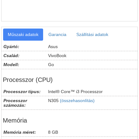
Műszaki adatok
Garancia
Szállítási adatok
Gyártó:
Asus
Család:
VivoBook
Modell:
Go
Processzor (CPU)
Processzor típus:
Intel® Core™ i3 Processzor
Processzor
N305
(összehasonlítás)
számozás:
Memória
Memória méret:
8 GB