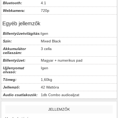
Bluetooth:
4.1
Webkamera:
720p
Egyéb jellemzők
Billentyűzetvilágítás:
Igen
Szín:
Mixed Black
Akkumulátor
3 cella
cellaszám:
Billentyűzet:
Magyar + numerikus pad
Ujjlenyomat
Igen
olvasó:
Tömeg:
1,60kg
Jellemző:
42 Wattóra
Audio csatlakozók:
1db Combo audioaljzat
JELLEMZŐK