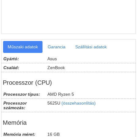
Műszaki adatok
Garancia
Szállítási adatok
Gyártó:
Asus
Család:
ZenBook
Processzor (CPU)
Processzor típus:
AMD Ryzen 5
Processzor
5625U
(összehasonlítás)
számozás:
Memória
Memória méret:
16 GB