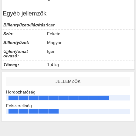
Egyéb jellemzők
Billentyűzetvilágítás:
Igen
Szín:
Fekete
Billentyűzet:
Magyar
Ujjlenyomat
Igen
olvasó:
Tömeg:
1,4 kg
JELLEMZŐK
Hordozhatóság
Felszereltség