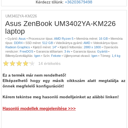
Kérdezz tőlünk:
+36203679498
UM3402YA-KM226
Asus ZenBook UM3402YA-KM226
laptop
•
Gyártó:
Asus
•
Processzor típus:
AMD Ryzen 5
•
Memória méret:
16 GB
•
Memória
típus:
DDR4
•
SSD méret:
512 GB
•
Videókártya gyártó:
AMD
•
Videokártya típus:
Radeon Graphics
•
Kijelző méret:
14"
•
Kijelző felbontás:
2880 x 1800
•
Operációs
rendszer:
FreeDOS
•
Garancia időtartam:
3 év
•
Garancia típusa:
Gyártói
•
Billentyűzetvilágítás:
Igen
•
Szín:
Fekete
•
Ujjlenyomat olvasó:
Igen
•
Tömeg:
1,4 kg
14
értékelés
Ez a termék már nem rendelhető!
Elképzelhető hogy egy másik cikkszám alatt megtalálja az
önnek megfelelő konfigurációt!
Kérem tekintse meg hasonló modelljeinket az alábbi linken!
Hasonló modellek megjelenítése >>>