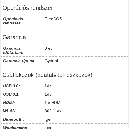
Operációs rendszer
Operációs
FreeDOS
rendszer:
Garancia
Garancia
3 év
időtartam:
Garancia típusa:
Gyártói
Csatlakozók (adatátviteli eszközök)
USB 3.0:
1db
USB 3.1:
1db
HDMI:
1 x HDMI
WLAN:
802.11ax
Bluetooth:
Igen
Webkamera:
igen