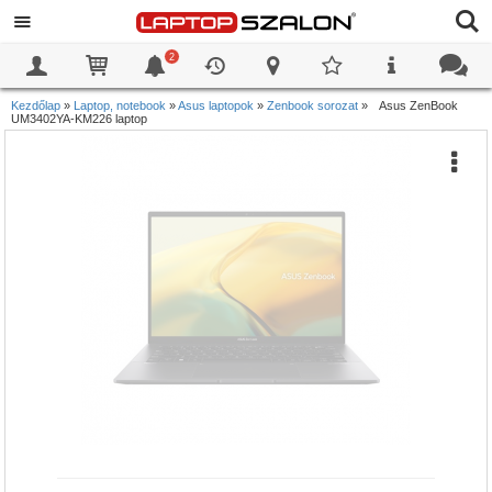
2
0
0
Kezdőlap
»
Laptop, notebook
»
Asus laptopok
»
Zenbook sorozat
»
Asus ZenBook
UM3402YA-KM226 laptop