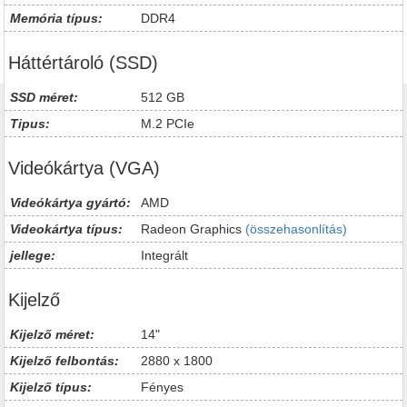
Memória típus:
DDR4
Háttértároló (SSD)
SSD méret:
512 GB
Tipus:
M.2 PCIe
Videókártya (VGA)
Videókártya gyártó:
AMD
Videokártya típus:
Radeon Graphics
(összehasonlítás)
jellege:
Integrált
Kijelző
Kijelző méret:
14"
Kijelző felbontás:
2880 x 1800
Kijelző típus:
Fényes