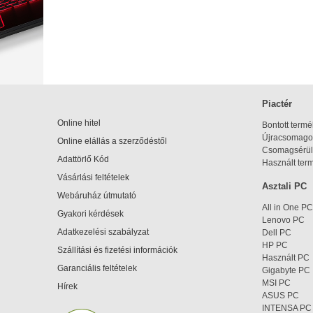
Piactér
Online hitel
Bontott term
Újracsomagol
Online elállás a szerződéstől
Csomagsérül
Adattörlő Kód
Használt ter
Vásárlási feltételek
Asztali PC
Webáruház útmutató
All in One PC
Gyakori kérdések
Lenovo PC
Adatkezelési szabályzat
Dell PC
HP PC
Szállítási és fizetési információk
Használt PC
Garanciális feltételek
Gigabyte PC
MSI PC
Hírek
ASUS PC
INTENSA PC