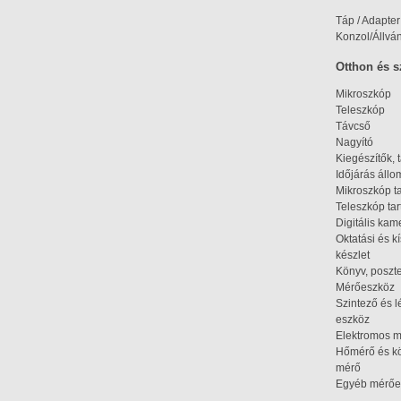
Táp / Adapter
Konzol/Állvá
Otthon és 
Mikroszkóp
Teleszkóp
Távcső
Nagyító
Kiegészítők, 
Időjárás áll
Mikroszkóp t
Teleszkóp tar
Digitális kam
Oktatási és k
készlet
Könyv, poszte
Mérőeszköz
Szintező és l
eszköz
Elektromos 
Hőmérő és kö
mérő
Egyéb mérőe