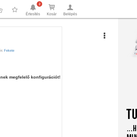
2
Értesítés
Kosár
Belépés
0
0
n:
Fekete
nnek megfelelő konfigurációt!