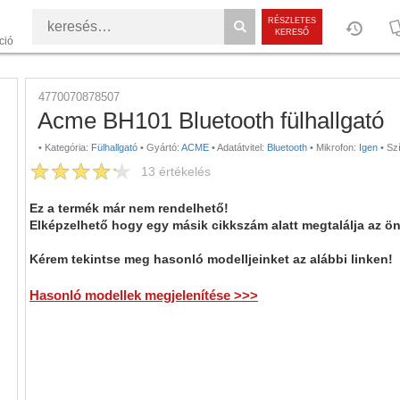
RÉSZLETES
KERESŐ
ció
4770070878507
Acme BH101 Bluetooth fülhallgató
•
Kategória:
Fülhallgató
•
Gyártó:
ACME
•
Adatátvitel:
Bluetooth
•
Mikrofon:
Igen
•
Szí
13
értékelés
Ez a termék már nem rendelhető!
Elképzelhető hogy egy másik cikkszám alatt megtalálja az ö
Kérem tekintse meg hasonló modelljeinket az alábbi linken!
Hasonló modellek megjelenítése >>>