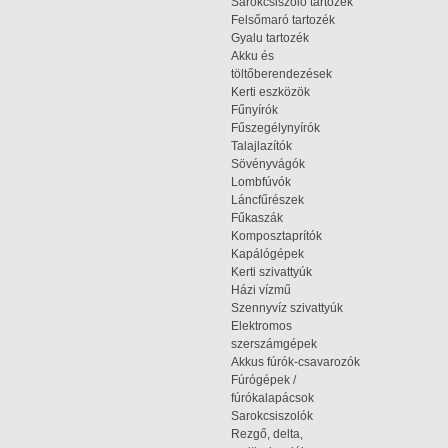
Sarokcsiszoló tartozék
Felsőmaró tartozék
Gyalu tartozék
Akku és
töltőberendezések
Kerti eszközök
Fűnyírók
Fűszegélynyírók
Talajlazítók
Sövényvágók
Lombfúvók
Láncfűrészek
Fűkaszák
Komposztaprítók
Kapálógépek
Kerti szivattyúk
Házi vízmű
Szennyvíz szivattyúk
Elektromos
szerszámgépek
Akkus fúrók-csavarozók
Fúrógépek /
fúrókalapácsok
Sarokcsiszolók
Rezgő, delta,