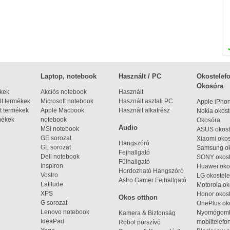
Laptop, notebook
Használt / PC
Okostelefo
Okosóra
ékek
Akciós notebook
Használt
t termékek
Microsoft notebook
Használt asztali PC
Apple iPho
t termékek
Apple Macbook
Használt alkatrész
Nokia okost
mékek
notebook
Okosóra
Audio
MSI notebook
ASUS okost
GE sorozat
Xiaomi okos
Hangszóró
GL sorozat
Samsung ok
Fejhallgató
Dell notebook
SONY okost
Fülhallgató
Inspiron
Huawei oko
Hordozható Hangszóró
Vostro
LG okostele
Astro Gamer Fejhallgató
Latitude
Motorola ok
XPS
Honor okost
Okos otthon
G sorozat
OnePlus ok
Lenovo notebook
Nyomógom
Kamera & Biztonság
IdeaPad
mobiltelefo
Robot porszívó