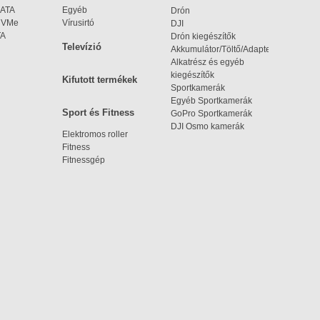
SATA
Egyéb
Drón
 NVMe
Vírusirtó
DJI
TA
Drón kiegészítők
Televízió
Akkumulátor/Töltő/Adapter
Alkatrész és egyéb
kiegészítők
Kifutott termékek
Sportkamerák
Egyéb Sportkamerák
Sport és Fitness
GoPro Sportkamerák
DJI Osmo kamerák
Elektromos roller
Fitness
Fitnessgép