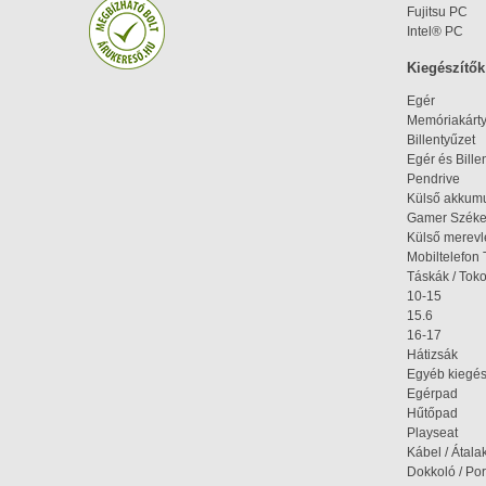
Fujitsu PC
Intel® PC
Kiegészítők
Egér
Memóriakárt
Billentyűzet
Egér és Bille
Pendrive
Külső akkumu
Gamer Szék
Külső merev
Mobiltelefon 
Táskák / Tok
10-15
15.6
16-17
Hátizsák
Egyéb kiegés
Egérpad
Hűtőpad
Playseat
Kábel / Átala
Dokkoló / Port