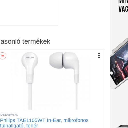
asonló termékek
TAE1105WT/00
Philips TAE1105WT In-Ear, mikrofonos
fülhallgató, fehér