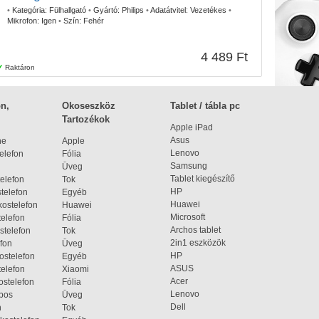
•
Kategória:
Fülhallgató
•
Gyártó:
Philips
•
Adatátvitel:
Vezetékes
•
Mikrofon:
Igen
•
Szín:
Fehér
4 489 Ft
Raktáron
n,
Okoseszköz
Tablet / tábla pc
Tartozékok
Apple iPad
Asus
ne
Apple
Lenovo
elefon
Fólia
Samsung
Üveg
Tablet kiegészítő
elefon
Tok
HP
telefon
Egyéb
Huawei
ostelefon
Huawei
Microsoft
elefon
Fólia
Archos tablet
stelefon
Tok
2in1 eszközök
fon
Üveg
HP
ostelefon
Egyéb
ASUS
elefon
Xiaomi
Acer
ostelefon
Fólia
Lenovo
bos
Üveg
Dell
n
Tok