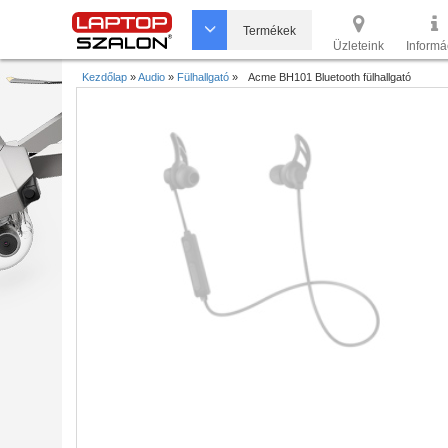
Termékek
Üzleteink
Informá
Kezdőlap
»
Audio
»
Fülhallgató
»
Acme BH101 Bluetooth fülhallgató