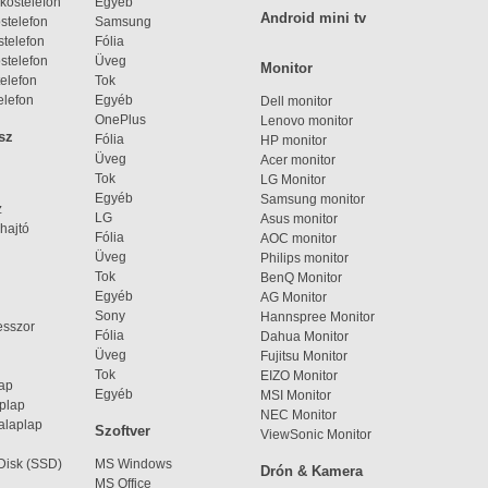
kostelefon
Egyéb
Android mini tv
stelefon
Samsung
telefon
Fólia
stelefon
Üveg
Monitor
elefon
Tok
elefon
Egyéb
Dell monitor
OnePlus
Lenovo monitor
sz
Fólia
HP monitor
Üveg
Acer monitor
Tok
LG Monitor
Egyéb
Samsung monitor
z
LG
Asus monitor
hajtó
Fólia
AOC monitor
Üveg
Philips monitor
Tok
BenQ Monitor
Egyéb
AG Monitor
Sony
Hannspree Monitor
esszor
Fólia
Dahua Monitor
Üveg
Fujitsu Monitor
Tok
EIZO Monitor
lap
Egyéb
MSI Monitor
aplap
NEC Monitor
alaplap
Szoftver
ViewSonic Monitor
 Disk (SSD)
MS Windows
Drón & Kamera
MS Office