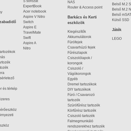
S sorozat
NAS
Belső M.2 
ExpertBook
Router & Access point
Belső M.2
Acer notebook
ny
Belső mSA
Aspire V Nitro
Barkács és Kerti
Külső SSD
szabadidő
Switch
eszközök
Aspire E
Játék
Kiegészítők
TravelMate
Akkumulátorok
Swift
LEGO
Fúrófejek
Aspire A
Csavarhúzó fejek
Nitro
tartozékok
Fűrészlapok
omás
Csiszolólapok /
artozék
korongok
tozék
Csiszoló /
era
Vágókorongok
ísérletező
Egyéb
Dremel tartozékok
r és térkép
DIY tartozékok
Fúró / Csavarozó
ézeres
tartozék
Szúrófűrész tartozék
mérőeszköz
Körfűrész tartozék
rnyezeti
Csiszoló tartozék
Falmegmunkáló
szköz
rendszerekhez tartozék