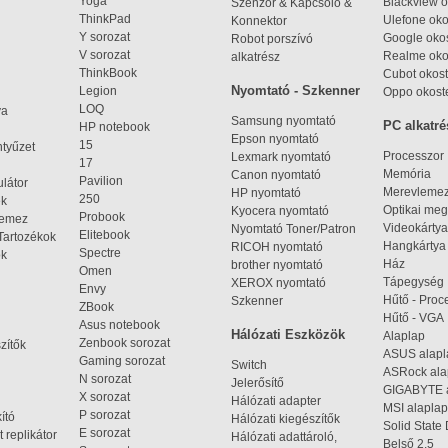
Yoga
Blackview o
Szenzor & Kapcsoló &
ThinkPad
Ulefone oko
Konnektor
Y sorozat
Google okos
Robot porszívó
V sorozat
Realme oko
alkatrész
ThinkBook
Cubot okost
Nyomtató - Szkenner
Legion
Oppo okost
LOQ
ya
Samsung nyomtató
PC alkatré
HP notebook
Epson nyomtató
15
ntyűzet
Processzor
Lexmark nyomtató
17
Memória
Canon nyomtató
Pavilion
látor
Merevleme
HP nyomtató
250
ek
Optikai meg
Kyocera nyomtató
Probook
lemez
Videokártya
Nyomtató Toner/Patron
Elitebook
Tartozékok
Hangkártya
RICOH nyomtató
Spectre
ok
Ház
brother nyomtató
Omen
Tápegység
XEROX nyomtató
Envy
Hűtő - Proc
Szkenner
ZBook
Hűtő - VGA
Asus notebook
Hálózati Eszközök
Alaplap
Zenbook sorozat
zítők
ASUS alap
Gaming sorozat
Switch
ASRock al
N sorozat
Jelerősítő
GIGABYTE 
X sorozat
Hálózati adapter
MSI alaplap
P sorozat
kító
Hálózati kiegészítők
Solid State
E sorozat
 replikátor
Hálózati adattároló,
Belső 2,5