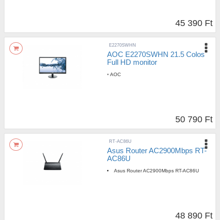
45 390 Ft
E2270SWHN
AOC E2270SWHN 21.5 Colos
Full HD monitor
•
AOC
50 790 Ft
RT-AC86U
Asus Router AC2900Mbps RT-
AC86U
Asus Router AC2900Mbps RT-AC86U
48 890 Ft