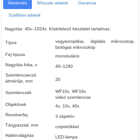
Áttekintés
Műszaki adatok
Garancia
Szállítási adatok
Nagyítás: 40x–1024x. Kísérletező készletet tartalmaz.
vegyes/optikai, digitális mikroszkóp,
Típus
biológiai mikroszkóp
Fej típusa
monokuláris
Nagyítás foka, x
40–1280
Szemlencsecső
20
átmérője, mm
WF10x, WF16x
Szemlencsék
videó szemlencse
Objektívek
4x, 10x, 40x
Revolverfej
3 objektív
Tárgyasztal, mm
csíptetőkkel
Háttérvilágítás
LED-lámpa