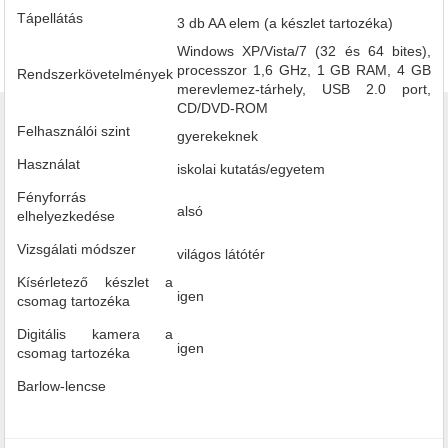
Tápellátás
3 db AA elem (a készlet tartozéka)
Windows XP/Vista/7 (32 és 64 bites),
processzor 1,6 GHz, 1 GB RAM, 4 GB
Rendszerkövetelmények
merevlemez-tárhely, USB 2.0 port,
CD/DVD-ROM
Felhasználói szint
gyerekeknek
Használat
iskolai kutatás/egyetem
Fényforrás
alsó
elhelyezkedése
Vizsgálati módszer
világos látótér
Kísérletező készlet a
igen
csomag tartozéka
Digitális kamera a
igen
csomag tartozéka
Barlow-lencse