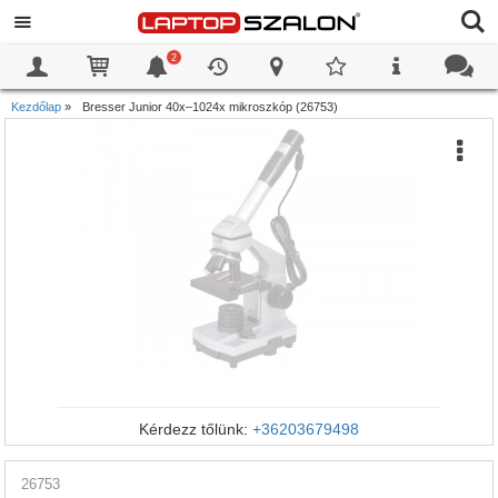
2
0
0
Kezdőlap
»
Bresser Junior 40x–1024x mikroszkóp (26753)
Kérdezz tőlünk:
+36203679498
26753