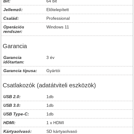
Bit:
64 bit
Jellemző:
Előtelepített
Család:
Professional
Operációs
Windows 11
rendszer:
Garancia
Garancia
3 év
időtartam:
Garancia típusa:
Gyártói
Csatlakozók (adatátviteli eszközök)
USB 2.0:
1db
USB 3.0:
1db
USB Type-C:
1db
HDMI:
1 x HDMI
Kártyaolvasó:
SD kártyaolvasó