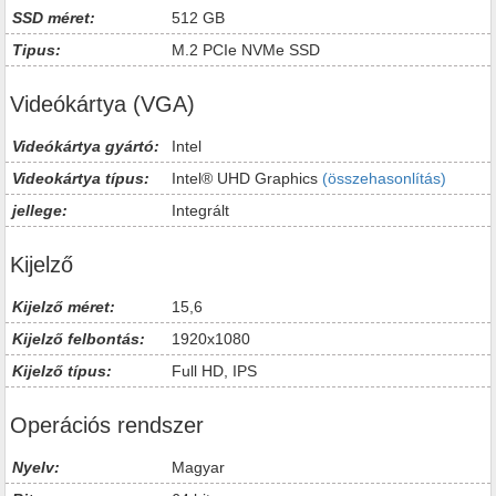
SSD méret:
512 GB
Tipus:
M.2 PCIe NVMe SSD
Videókártya (VGA)
Videókártya gyártó:
Intel
Videokártya típus:
Intel® UHD Graphics
(összehasonlítás)
jellege:
Integrált
Kijelző
Kijelző méret:
15,6
Kijelző felbontás:
1920x1080
Kijelző típus:
Full HD, IPS
Operációs rendszer
Nyelv:
Magyar