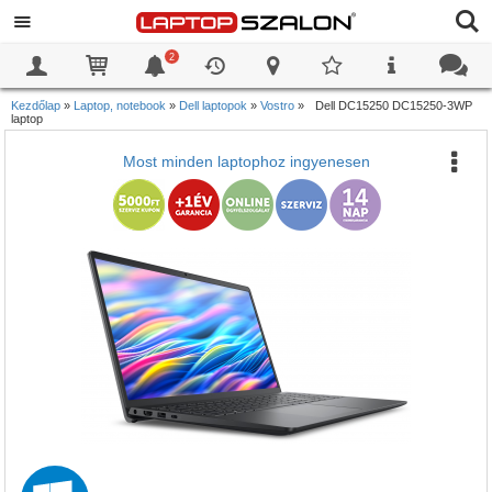
2
0
0
Kezdőlap
»
Laptop, notebook
»
Dell laptopok
»
Vostro
»
Dell DC15250 DC15250-3WP
laptop
Most minden laptophoz ingyenesen