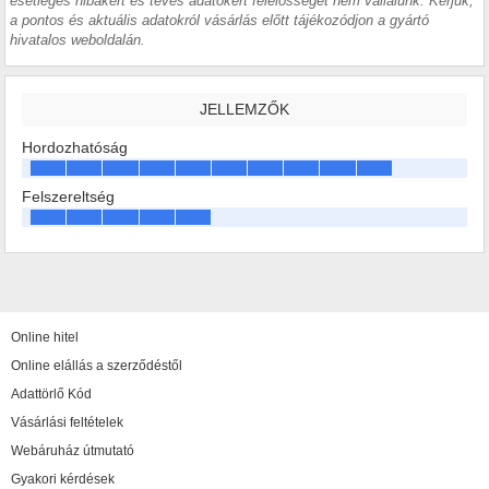
esetleges hibákért és téves adatokért felelősséget nem vállalunk. Kérjük,
a pontos és aktuális adatokról vásárlás előtt tájékozódjon a gyártó
hivatalos weboldalán.
JELLEMZŐK
Hordozhatóság
Felszereltség
Online hitel
Online elállás a szerződéstől
Adattörlő Kód
Vásárlási feltételek
Webáruház útmutató
Gyakori kérdések