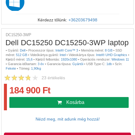
Kérdezz tőlünk:
+36203679498
DC15250-3WP
Dell DC15250 DC15250-3WP laptop
•
Gyártó:
Dell
•
Processzor típus:
Intel® Core™ 3
•
Memória méret:
8 GB
•
SSD
méret:
512 GB
•
Videókártya gyártó:
Intel
•
Videokártya típus:
Intel® UHD Graphics
•
Kijelző méret:
15,6
•
Kijelző felbontás:
1920x1080
•
Operációs rendszer:
Windows 11
•
Garancia időtartam:
3 év
•
Garancia típusa:
Gyártói
•
USB Type-C:
1db
•
Szín:
Fekete
•
Tömeg:
1,90kg
23
értékelés
184 900 Ft
Kosárba
Nézd meg, mit adunk még hozzá!