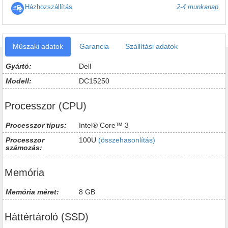
Házhozszállítás
2-4 munkanap
Műszaki adatok
Garancia
Szállítási adatok
Gyártó:
Dell
Modell:
DC15250
Processzor (CPU)
Processzor típus:
Intel® Core™ 3
Processzor
100U
(összehasonlítás)
számozás:
Memória
Memória méret:
8 GB
Háttértároló (SSD)