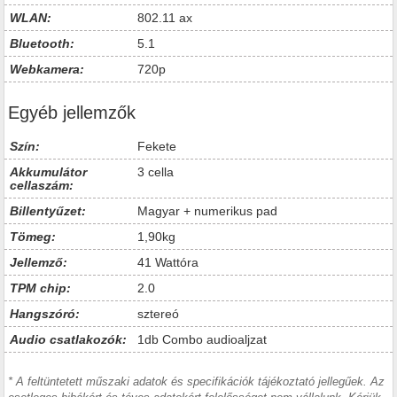
WLAN:
802.11 ax
Bluetooth:
5.1
Webkamera:
720p
Egyéb jellemzők
Szín:
Fekete
Akkumulátor
3 cella
cellaszám:
Billentyűzet:
Magyar + numerikus pad
Tömeg:
1,90kg
Jellemző:
41 Wattóra
TPM chip:
2.0
Hangszóró:
sztereó
Audio csatlakozók:
1db Combo audioaljzat
* A feltüntetett műszaki adatok és specifikációk tájékoztató jellegűek. Az