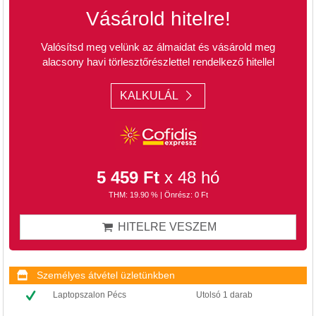
Vásárold hitelre!
Valósítsd meg velünk az álmaidat és vásárold meg
alacsony havi törlesztőrészlettel rendelkező hitellel
KALKULÁL
5 459 Ft
x 48 hó
THM: 19.90 % | Önrész: 0 Ft
HITELRE VESZEM
Személyes átvétel üzletünkben
Laptopszalon Pécs
Utolsó 1 darab