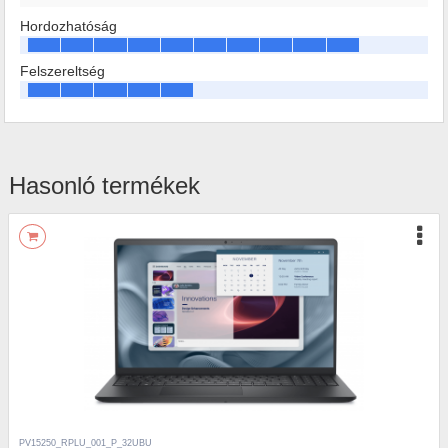
Hordozhatóság
Felszereltség
Hasonló termékek
PV15250_RPLU_001_P_32UBU