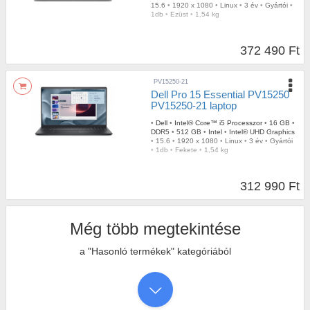
15.6
•
1920 x 1080
•
Linux
•
3 év
•
Gyártói
•
1db
•
Ezüst
•
1,54 kg
372 490 Ft
PV15250-21
Dell Pro 15 Essential PV15250
PV15250-21 laptop
•
Dell
•
Intel® Core™ i5 Processzor
•
16 GB
•
DDR5
•
512 GB
•
Intel
•
Intel® UHD Graphics
•
15.6
•
1920 x 1080
•
Linux
•
3 év
•
Gyártói
•
1db
•
Fekete
•
1,54 kg
312 990 Ft
Még több megtekintése
a "Hasonló termékek" kategóriából