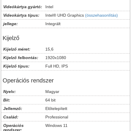
Videókártya gyártó:
Intel
Videokártya típus:
Intel® UHD Graphics
(összehasonlítás)
jellege:
Integrált
Kijelző
Kijelző méret:
15,6
Kijelző felbontás:
1920x1080
Kijelző típus:
Full HD, IPS
Operációs rendszer
Nyelv:
Magyar
Bit:
64 bit
Jellemző:
Előtelepített
Család:
Professional
Operációs
Windows 11
rendszer: