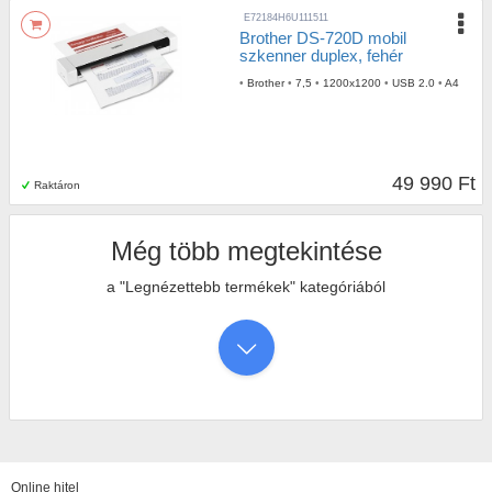
E72184H6U111511
Brother DS-720D mobil
szkenner duplex, fehér
•
Brother
•
7,5
•
1200x1200
•
USB 2.0
•
A4
49 990 Ft
Raktáron
Még több megtekintése
a "Legnézettebb termékek" kategóriából
Online hitel