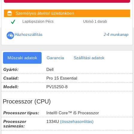
Személyes átvétel üzletünkben
Laptopszalon Pécs
Utolsó 1 darab
Házhozszállítás
2-4 munkanap
Műszaki adatok
Garancia
Szállítási adatok
Gyártó:
Dell
Család:
Pro 15 Essential
Modell:
PV15250-8
Processzor (CPU)
Processzor típus:
Intel® Core™ i5 Processzor
Processzor
1334U
(összehasonlítás)
számozás: