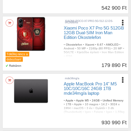
542 900 Ft
XIAOMI-POCO-X7-PRO-5G-512-12-DS-
IRONMAN
Xiaomi Poco X7 Pro 5G 512GB
12GB Dual-SIM Iron Man
Edition Okostelefon
•
Okostelefon
•
Xiaomi
•
6.67
•
AMOLED
•
Android
•
50 MP
•
2160p (60 FPS)
•
20 MP
•
5G/LTE
•
Kijelzőbe épített
•
Iron Man Edition
Töltőfej nincs a
•
IP68
dobozban!
179 890 Ft
Raktáron
mde34mg/a
Apple MacBook Pro 14" M5
10C/10C/16C 24GB 1TB
mde34mg/a laptop
•
Apple
•
Apple M5
•
24GB
•
Unified Memory
•
1TB
•
Apple
•
10 magos
•
14.2
•
3024 x
1964
•
macOS
•
3 év
•
Gyártói
•
3 db
(Thunderbolt)
•
Igen
•
Fekete
•
Igen
•
1,55kg
930 990 Ft