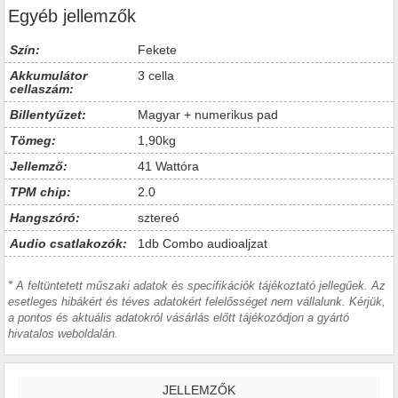
Egyéb jellemzők
Szín:
Fekete
Akkumulátor
3 cella
cellaszám:
Billentyűzet:
Magyar + numerikus pad
Tömeg:
1,90kg
Jellemző:
41 Wattóra
TPM chip:
2.0
Hangszóró:
sztereó
Audio csatlakozók:
1db Combo audioaljzat
* A feltüntetett műszaki adatok és specifikációk tájékoztató jellegűek. Az
esetleges hibákért és téves adatokért felelősséget nem vállalunk. Kérjük,
a pontos és aktuális adatokról vásárlás előtt tájékozódjon a gyártó
hivatalos weboldalán.
JELLEMZŐK