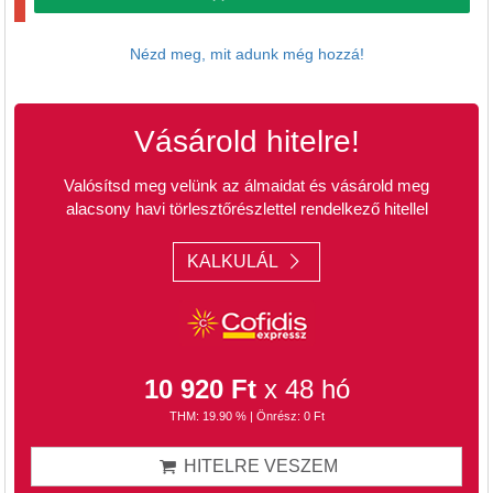
Nézd meg, mit adunk még hozzá!
Vásárold hitelre!
Valósítsd meg velünk az álmaidat és vásárold meg
alacsony havi törlesztőrészlettel rendelkező hitellel
KALKULÁL
10 920 Ft
x 48 hó
THM: 19.90 % | Önrész: 0 Ft
HITELRE VESZEM