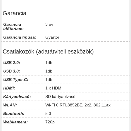
Garancia
Garancia
3 év
időtartam:
Garancia típusa:
Gyártói
Csatlakozók (adatátviteli eszközök)
USB 2.0:
1db
USB 3.0:
1db
USB Type-C:
1db
HDMI:
1 x HDMI
Kártyaolvasó:
SD kártyaolvasó
WLAN:
Wi-Fi 6 RTL8852BE, 2x2, 802.11ax
Bluetooth:
5.3
Webkamera:
720p