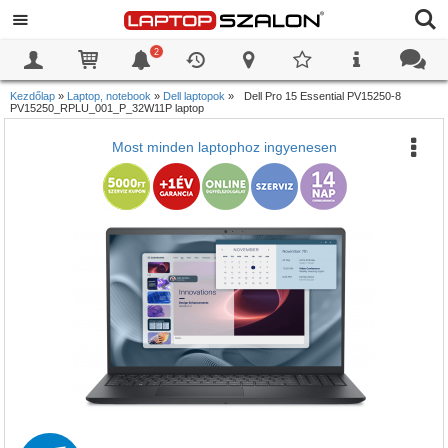
2
0
0
Kezdőlap
»
Laptop, notebook
»
Dell laptopok
»
Dell Pro 15 Essential PV15250-8
PV15250_RPLU_001_P_32W11P laptop
Most minden laptophoz ingyenesen