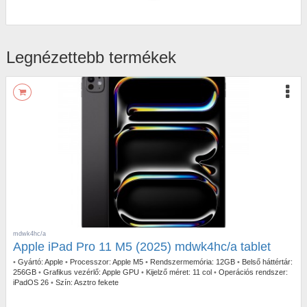
Legnézettebb termékek
mdwk4hc/a
Apple iPad Pro 11 M5 (2025) mdwk4hc/a tablet
•
Gyártó:
Apple
•
Processzor:
Apple M5
•
Rendszermemória:
12GB
•
Belső háttértár:
256GB
•
Grafikus vezérlő:
Apple GPU
•
Kijelző méret:
11 col
•
Operációs rendszer:
iPadOS 26
•
Szín:
Asztro fekete