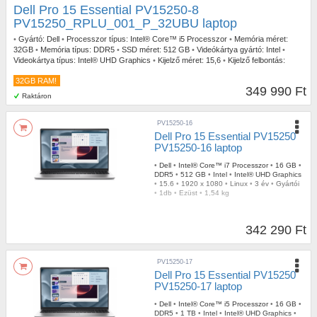
Dell Pro 15 Essential PV15250-8
PV15250_RPLU_001_P_32UBU laptop
•
Gyártó:
Dell
•
Processzor típus:
Intel® Core™ i5 Processzor
•
Memória méret:
32GB
•
Memória típus:
DDR5
•
SSD méret:
512 GB
•
Videókártya gyártó:
Intel
•
Videokártya típus:
Intel® UHD Graphics
•
Kijelző méret:
15,6
•
Kijelző felbontás:
1920x1080
•
Operációs rendszer:
Linux Ubuntu
•
Garancia időtartam:
3 év
•
32GB RAM!
Garancia típusa:
Gyártói
•
USB Type-C:
1db
•
Szín:
Fekete
•
Tömeg:
1,90kg
349 990 Ft
Raktáron
PV15250-16
Dell Pro 15 Essential PV15250
PV15250-16 laptop
•
Dell
•
Intel® Core™ i7 Processzor
•
16 GB
•
DDR5
•
512 GB
•
Intel
•
Intel® UHD Graphics
•
15.6
•
1920 x 1080
•
Linux
•
3 év
•
Gyártói
•
1db
•
Ezüst
•
1,54 kg
342 290 Ft
PV15250-17
Dell Pro 15 Essential PV15250
PV15250-17 laptop
•
Dell
•
Intel® Core™ i5 Processzor
•
16 GB
•
DDR5
•
1 TB
•
Intel
•
Intel® UHD Graphics
•