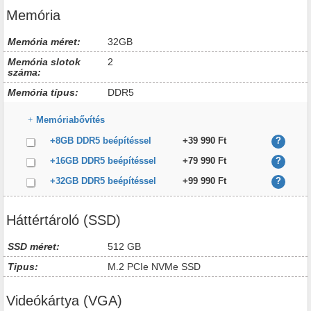
Memória
Memória méret:
32GB
Memória slotok
2
száma:
Memória típus:
DDR5
Memóriabővítés
+8GB DDR5 beépítéssel
+39 990 Ft
?
+16GB DDR5 beépítéssel
+79 990 Ft
?
+32GB DDR5 beépítéssel
+99 990 Ft
?
Háttértároló (SSD)
SSD méret:
512 GB
Tipus:
M.2 PCIe NVMe SSD
Videókártya (VGA)