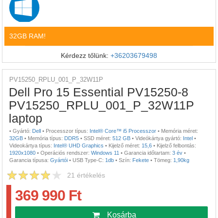
32GB RAM!
Kérdezz tőlünk:
+36203679498
PV15250_RPLU_001_P_32W11P
Dell Pro 15 Essential PV15250-8
PV15250_RPLU_001_P_32W11P
laptop
•
Gyártó:
Dell
•
Processzor típus:
Intel® Core™ i5 Processzor
•
Memória méret:
32GB
•
Memória típus:
DDR5
•
SSD méret:
512 GB
•
Videókártya gyártó:
Intel
•
Videokártya típus:
Intel® UHD Graphics
•
Kijelző méret:
15,6
•
Kijelző felbontás:
1920x1080
•
Operációs rendszer:
Windows 11
•
Garancia időtartam:
3 év
•
Garancia típusa:
Gyártói
•
USB Type-C:
1db
•
Szín:
Fekete
•
Tömeg:
1,90kg
21
értékelés
369 990 Ft
Kosárba