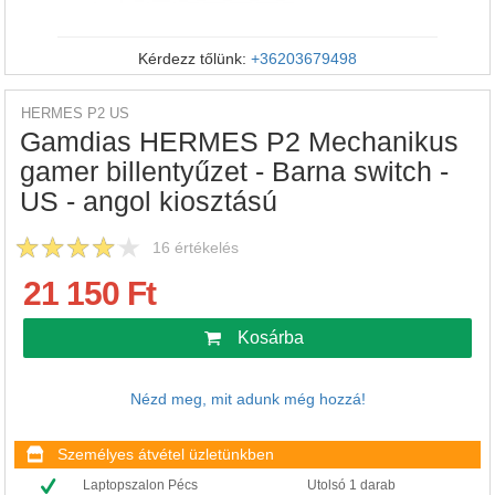
Kérdezz tőlünk:
+36203679498
HERMES P2 US
Gamdias HERMES P2 Mechanikus
gamer billentyűzet - Barna switch -
US - angol kiosztású
16
értékelés
21 150 Ft
Kosárba
Nézd meg, mit adunk még hozzá!
Személyes átvétel üzletünkben
Laptopszalon Pécs
Utolsó 1 darab