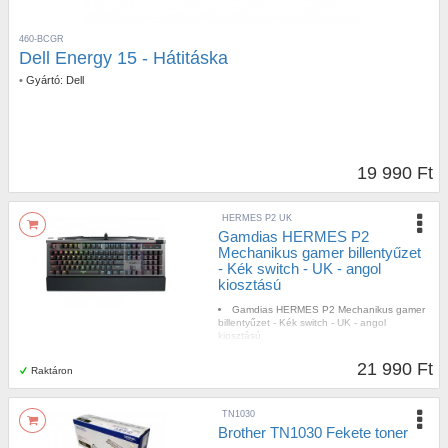
460-BCGR
Dell Energy 15 - Hátitáska
•
Gyártó:
Dell
19 990 Ft
HERMES P2 UK
Gamdias HERMES P2
Mechanikus gamer billentyűzet
- Kék switch - UK - angol
kiosztású
Gamdias HERMES P2 Mechanikus gamer
billentyűzet - Kék switch - UK - angol
kiosztású
21 990 Ft
Raktáron
TN1030
Brother TN1030 Fekete toner