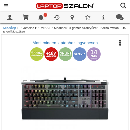
2
0
0
Kezdőlap
»
Gamdias HERMES P2 Mechanikus gamer billentyűzet - Barna switch - US -
angol kiosztású
Most minden laptophoz ingyenesen