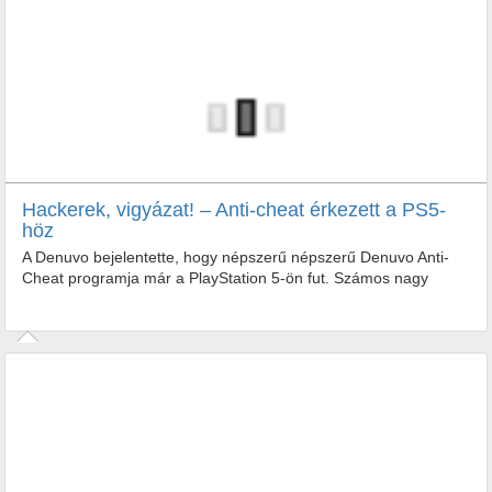
Hackerek, vigyázat! – Anti-cheat érkezett a PS5-
höz
A Denuvo bejelentette, hogy népszerű népszerű Denuvo Anti-
Cheat programja már a PlayStation 5-ön fut. Számos nagy
játékcím már használja is a kiberbiztonsági programot –...
A Denuvo bejelentette, hogy népszerű népszerű Denuvo Anti-
Cheat programja már a PlayStation 5-ön fut. Számos nagy
játékcím már...