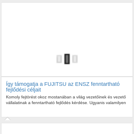
Így támogatja a FUJITSU az ENSZ fenntartható
fejlődési céljait
Komoly fejtörést okoz mostanában a világ vezetőinek és vezető
vállalatinak a fenntartható fejlődés kérdése. Ugyanis valamilyen
módon muszáj bővülni, de a föld erőforrásai...
Komoly fejtörést okoz mostanában a világ vezetőinek és vezető
vállalatinak a fenntartható fejlődés kérdése. Ugyanis valamilyen
módon...