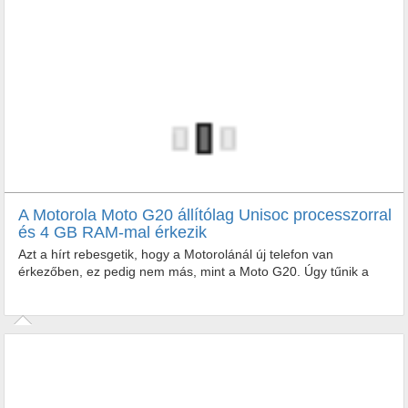
A Motorola Moto G20 állítólag Unisoc processzorral
és 4 GB RAM-mal érkezik
Azt a hírt rebesgetik, hogy a Motorolánál új telefon van
érkezőben, ez pedig nem más, mint a Moto G20. Úgy tűnik a
gyártó szokatlan döntést hozott, ugyanis nem a Qualcomm...
Azt a hírt rebesgetik, hogy a Motorolánál új telefon van
érkezőben, ez pedig nem más, mint a Moto G20. Úgy tűnik a
gyártó szokatlan...