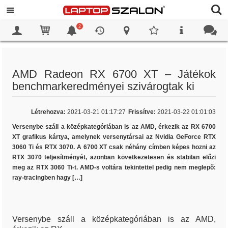
2
0
0
AMD Radeon RX 6700 XT – Játékok
benchmarkeredményei szivárogtak ki
Létrehozva:
2021-03-21 01:17:27
Frissítve:
2021-03-22 01:01:03
Versenybe száll a középkategóriában is az AMD, érkezik az RX 6700
XT grafikus kártya, amelynek versenytársai az Nvidia GeForce RTX
3060 Ti és RTX 3070. A 6700 XT csak néhány címben képes hozni az
RTX 3070 teljesítményét, azonban következetesen és stabilan előzi
meg az RTX 3060 Ti-t. AMD-s voltára tekintettel pedig nem meglepő:
ray-tracingben hagy […]
Versenybe száll a középkategóriában is az AMD,