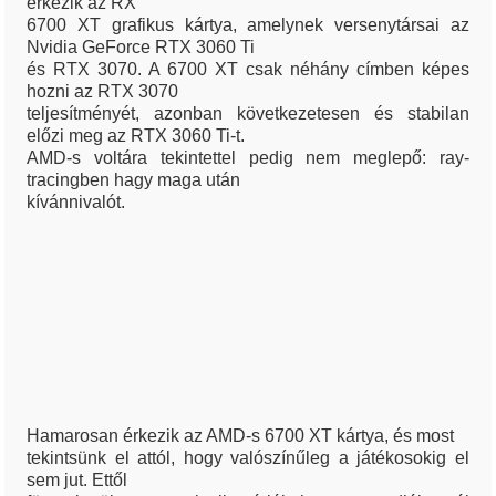
érkezik az RX
6700 XT grafikus kártya, amelynek versenytársai az
Nvidia GeForce RTX 3060 Ti
és RTX 3070. A 6700 XT csak néhány címben képes
hozni az RTX 3070
teljesítményét, azonban következetesen és stabilan
előzi meg az RTX 3060 Ti-t.
AMD-s voltára tekintettel pedig nem meglepő: ray-
tracingben hagy maga után
kívánnivalót.
Hamarosan érkezik az AMD-s 6700 XT kártya, és most
tekintsünk el attól, hogy valószínűleg a játékosokig el
sem jut. Ettől