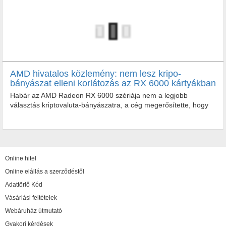
AMD hivatalos közlemény: nem lesz kripo-
bányászat elleni korlátozás az RX 6000 kártyákban
Habár az AMD Radeon RX 6000 szériája nem a legjobb
választás kriptovaluta-bányászatra, a cég megerősítette, hogy
nem fogják korlátozni újgenerációs videókártyáikat a...
Habár az AMD Radeon RX 6000 szériája nem a legjobb
választás kriptovaluta-bányászatra, a cég megerősítette, hogy
nem fogják korlátozni...
Online hitel
Online elállás a szerződéstől
Adattörlő Kód
Vásárlási feltételek
Webáruház útmutató
Gyakori kérdések