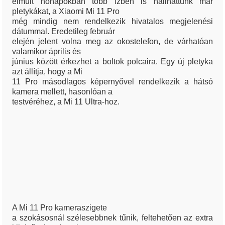
elmúlt hónapokban több ízben is hallhattunk már
pletykákat, a Xiaomi Mi 11 Pro
még mindig nem rendelkezik hivatalos megjelenési
dátummal. Eredetileg február
elején jelent volna meg az okostelefon, de várhatóan
valamikor április és
június között érkezhet a boltok polcaira. Egy új pletyka
azt állítja, hogy a Mi
11 Pro másodlagos képernyővel rendelkezik a hátsó
kamera mellett, hasonlóan a
testvéréhez, a Mi 11 Ultra-hoz.
A Mi 11 Pro kameraszigete
a szokásosnál szélesebbnek tűnik, feltehetően az extra