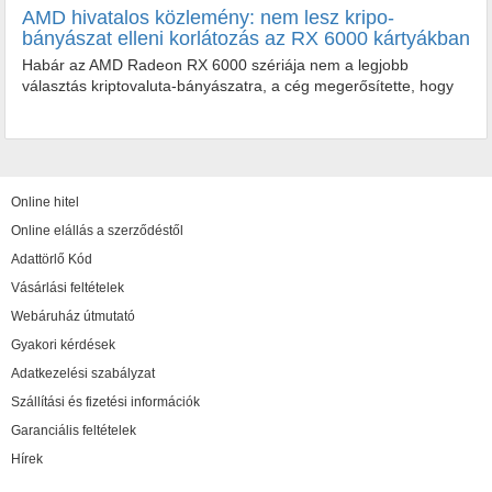
AMD hivatalos közlemény: nem lesz kripo-
bányászat elleni korlátozás az RX 6000 kártyákban
Habár az AMD Radeon RX 6000 szériája nem a legjobb
választás kriptovaluta-bányászatra, a cég megerősítette, hogy
nem fogják korlátozni újgenerációs videókártyáikat a...
Habár az AMD Radeon RX 6000 szériája nem a legjobb
választás kriptovaluta-bányászatra, a cég megerősítette, hogy
nem fogják korlátozni...
Online hitel
Online elállás a szerződéstől
Adattörlő Kód
Vásárlási feltételek
Webáruház útmutató
Gyakori kérdések
Adatkezelési szabályzat
Szállítási és fizetési információk
Garanciális feltételek
Hírek