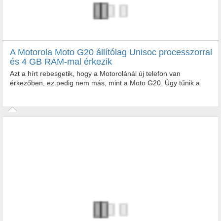
A Motorola Moto G20 állítólag Unisoc processzorral
és 4 GB RAM-mal érkezik
Azt a hírt rebesgetik, hogy a Motorolánál új telefon van
érkezőben, ez pedig nem más, mint a Moto G20. Úgy tűnik a
gyártó szokatlan döntést hozott, ugyanis nem a Qualcomm...
Azt a hírt rebesgetik, hogy a Motorolánál új telefon van
érkezőben, ez pedig nem más, mint a Moto G20. Úgy tűnik a
gyártó szokatlan...