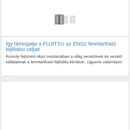
Így támogatja a FUJITSU az ENSZ fenntartható
fejlődési céljait
Komoly fejtörést okoz mostanában a világ vezetőinek és vezető
vállalatinak a fenntartható fejlődés kérdése. Ugyanis valamilyen
módon muszáj bővülni, de a föld erőforrásai...
Komoly fejtörést okoz mostanában a világ vezetőinek és vezető
vállalatinak a fenntartható fejlődés kérdése. Ugyanis valamilyen
módon...