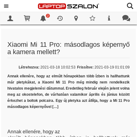
2
0
0
Xiaomi Mi 11 Pro: másodlagos képernyő
a kamera mellett?
Létrehozva:
2021-03-18 10:02:53
Frissítve:
2021-03-19 01:01:09
Annak ellenére, hogy az elmúlt hónapokban több ízben is hallhattunk
már pletykákat, a Xiaomi Mi 11 Pro még mindig nem rendelkezik
hivatalos megjelenési dátummal. Eredetileg február elején jelent volna
meg az okostelefon, de várhatóan valamikor április és június között
érkezhet a boltok polcaira. Egy új pletyka azt állítja, hogy a Mi 11 Pro
másodlagos képernyővel […]
Annak ellenére, hogy az