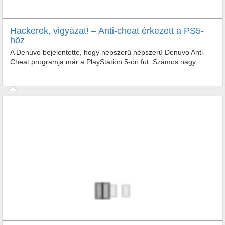
Hackerek, vigyázat! – Anti-cheat érkezett a PS5-
höz
A Denuvo bejelentette, hogy népszerű népszerű Denuvo Anti-
Cheat programja már a PlayStation 5-ön fut. Számos nagy
játékcím már használja is a kiberbiztonsági programot –...
A Denuvo bejelentette, hogy népszerű népszerű Denuvo Anti-
Cheat programja már a PlayStation 5-ön fut. Számos nagy
játékcím már...