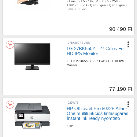
•
Asus
•
21.5
•
1920x1080
•
5
•
250
•
178/178
•
IPS
•
Igen
•
Igen
•
Igen
•
Igen
•
Fekete
•
3 év
90 490 Ft
27BK550Y-B.AEU
LG 27BK550Y - 27 Colos Full
HD IPS Monitor
LG 27BK550Y - 27 Colos Full HD IPS
Monitor
77 190 Ft
229W7B
HP OfficeJet Pro 8022E All-in-
One multifunkciós tintasugaras
Instant Ink ready nyomtató
•
HP