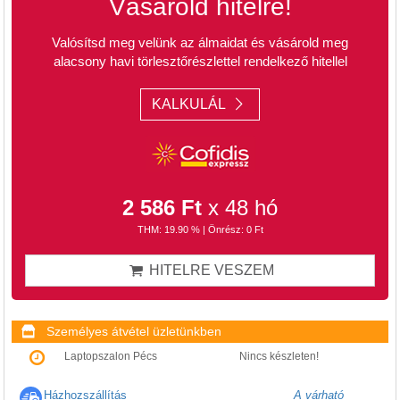
Vásárold hitelre!
Valósítsd meg velünk az álmaidat és vásárold meg
alacsony havi törlesztőrészlettel rendelkező hitellel
KALKULÁL
2 586 Ft
x 48 hó
THM: 19.90 % | Önrész: 0 Ft
HITELRE VESZEM
Személyes átvétel üzletünkben
Laptopszalon Pécs
Nincs készleten!
Házhozszállítás
A várható