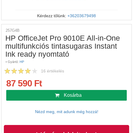
Kérdezz tőlünk:
+36203679498
257G4B
HP OfficeJet Pro 9010E All-in-One
multifunkciós tintasugaras Instant
Ink ready nyomtató
•
Gyártó:
HP
16
értékelés
87 590 Ft
Kosárba
Nézd meg, mit adunk még hozzá!