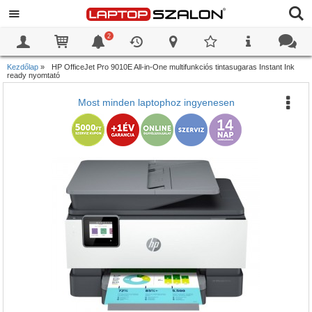
2
0
0
Kezdőlap
»
HP OfficeJet Pro 9010E All-in-One multifunkciós tintasugaras Instant Ink
ready nyomtató
Most minden laptophoz ingyenesen