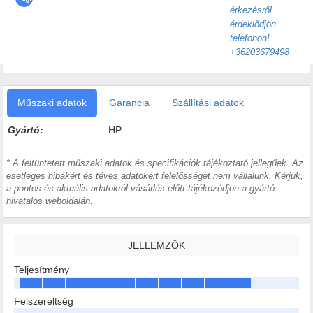
érkezésről
érdeklődjön
telefonon!
+36203679498
Műszaki adatok
Garancia
Szállítási adatok
Gyártó:
HP
* A feltüntetett műszaki adatok és specifikációk tájékoztató jellegűek. Az
esetleges hibákért és téves adatokért felelősséget nem vállalunk. Kérjük,
a pontos és aktuális adatokról vásárlás előtt tájékozódjon a gyártó
hivatalos weboldalán.
JELLEMZŐK
Teljesítmény
Felszereltség