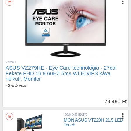
VZ279HE
ASUS VZ279HE - Eye Care technológia - 27col
Fekete FHD 16:9 60HZ 5ms WLED/IPS káva
nélküli, Monitor
•
Gyártó:
Asus
79 490 Ft
90LM0490-B01170
MON ASUS VT229H 21,5 LED
Touch