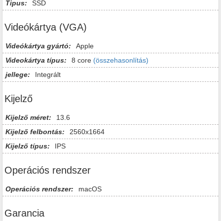
Tipus:
SSD
Videókártya (VGA)
Videókártya gyártó:
Apple
Videokártya típus:
8 core
(összehasonlítás)
jellege:
Integrált
Kijelző
Kijelző méret:
13.6
Kijelző felbontás:
2560x1664
Kijelző típus:
IPS
Operációs rendszer
Operációs rendszer:
macOS
Garancia