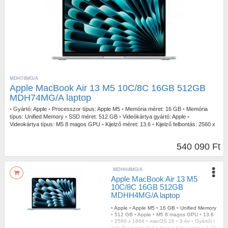
MDH74MG/A
Apple MacBook Air 13 M5 10C/8C 16GB 512GB
MDH74MG/A laptop
•
Gyártó:
Apple
•
Processzor típus:
Apple M5
•
Memória méret:
16 GB
•
Memória
típus:
Unified Memory
•
SSD méret:
512 GB
•
Videókártya gyártó:
Apple
•
Videokártya típus:
M5 8 magos GPU
•
Kijelző méret:
13.6
•
Kijelző felbontás:
2560 x
1664
•
Operációs rendszer:
macOS 26
•
Garancia időtartam:
3 év
•
Garancia
típusa:
Gyártói
•
USB Type-C:
2db Thunderbolt 4
•
Billentyűzetvilágítás:
Igen
•
Szín:
540 090 Ft
Ezüst
•
Ujjlenyomat olvasó:
Igen
•
Tömeg:
1,23 kg
MDHH4MG/A
Apple MacBook Air 13 M5
10C/8C 16GB 512GB
MDHH4MG/A laptop
•
Apple
•
Apple M5
•
16 GB
•
Unified Memory
•
512 GB
•
Apple
•
M5 8 magos GPU
•
13.6
•
2560 x 1664
•
macOS 26
•
3 év
•
Gyártói
•
2db Thunderbolt 4
•
Igen
•
Kék
•
Igen
•
1,23