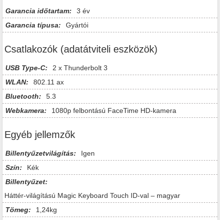
Garancia időtartam:
3 év
Garancia típusa:
Gyártói
Csatlakozók (adatátviteli eszközök)
USB Type-C:
2 x Thunderbolt 3
WLAN:
802.11 ax
Bluetooth:
5.3
Webkamera:
1080p felbon­tású FaceTime HD-kamera
Egyéb jellemzők
Billentyűzetvilágítás:
Igen
Szín:
Kék
Billentyűzet:
Háttér-világítású Magic Keyboard Touch ID‑val – magyar
Tömeg:
1,24kg