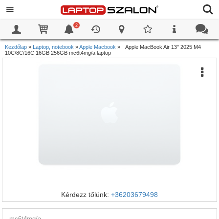
2
0
0
Kezdőlap
»
Laptop, notebook
»
Apple Macbook
»
Apple MacBook Air 13" 2025 M4
10C/8C/16C 16GB 256GB mc6t4mg/a laptop
Kérdezz tőlünk:
+36203679498
mc6t4mg/a