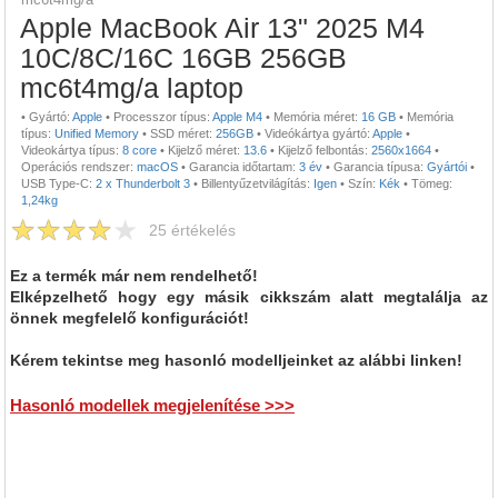
Apple MacBook Air 13" 2025 M4
10C/8C/16C 16GB 256GB
mc6t4mg/a laptop
•
Gyártó:
Apple
•
Processzor típus:
Apple M4
•
Memória méret:
16 GB
•
Memória
típus:
Unified Memory
•
SSD méret:
256GB
•
Videókártya gyártó:
Apple
•
Videokártya típus:
8 core
•
Kijelző méret:
13.6
•
Kijelző felbontás:
2560x1664
•
Operációs rendszer:
macOS
•
Garancia időtartam:
3 év
•
Garancia típusa:
Gyártói
•
USB Type-C:
2 x Thunderbolt 3
•
Billentyűzetvilágítás:
Igen
•
Szín:
Kék
•
Tömeg:
1,24kg
25
értékelés
Ez a termék már nem rendelhető!
Elképzelhető hogy egy másik cikkszám alatt megtalálja az
önnek megfelelő konfigurációt!
Kérem tekintse meg hasonló modelljeinket az alábbi linken!
Hasonló modellek megjelenítése >>>