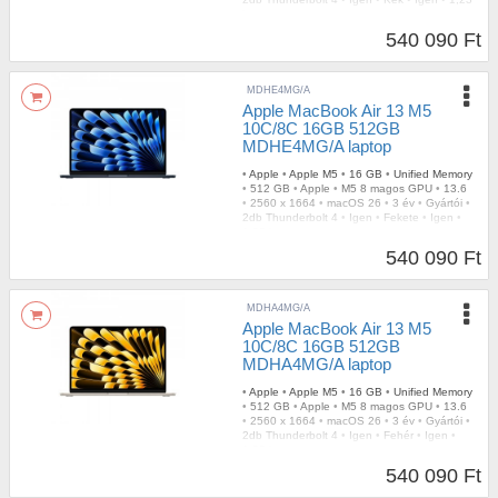
kg
540 090 Ft
MDHE4MG/A
Apple MacBook Air 13 M5
10C/8C 16GB 512GB
MDHE4MG/A laptop
•
Apple
•
Apple M5
•
16 GB
•
Unified Memory
•
512 GB
•
Apple
•
M5 8 magos GPU
•
13.6
•
2560 x 1664
•
macOS 26
•
3 év
•
Gyártói
•
2db Thunderbolt 4
•
Igen
•
Fekete
•
Igen
•
1,23 kg
540 090 Ft
MDHA4MG/A
Apple MacBook Air 13 M5
10C/8C 16GB 512GB
MDHA4MG/A laptop
•
Apple
•
Apple M5
•
16 GB
•
Unified Memory
•
512 GB
•
Apple
•
M5 8 magos GPU
•
13.6
•
2560 x 1664
•
macOS 26
•
3 év
•
Gyártói
•
2db Thunderbolt 4
•
Igen
•
Fehér
•
Igen
•
1,23 kg
540 090 Ft