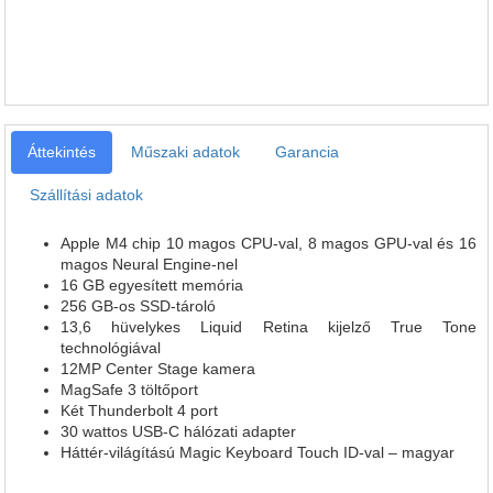
Áttekintés
Műszaki adatok
Garancia
Szállítási adatok
Apple M4 chip 10 magos CPU‑val, 8 magos GPU‑val és 16
magos Neural Engine‑nel
16 GB egyesített memória
256 GB-os SSD-tároló
13,6 hüvelykes Liquid Retina kijelző True Tone
technológiával
12MP Center Stage kamera
MagSafe 3 töltőport
Két Thunderbolt 4 port
30 wattos USB‑C hálózati adapter
Háttér-világítású Magic Keyboard Touch ID-val – magyar