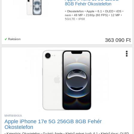
8GB Fehér Okostelefon
•
Okostelefon
•
Apple
•
6.1
•
OLED
•
iOS
•
nem
•
48 MP
•
2160p (60 FPS)
•
12 MP
•
5G/LTE
•
IP68
363 090 Ft
Raktáron
MHRW4HX/A
Apple iPhone 17e 5G 256GB 8GB Fehér
Okostelefon
•
Kategória:
Okostelefon
•
Gyártó:
Apple
•
Kijelző méret (col):
6.1
•
Kijelző típus:
OLED