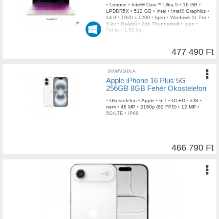
•
Lenovo
•
Intel® Core™ Ultra 5
•
16 GB
•
LPDDR5X
•
512 GB
•
Intel
•
Intel® Graphics
•
14.0
•
1920 x 1200
•
Igen
•
Windows 11 Pro
•
3 év
•
Gyártói
•
2db Thunderbolt
•
Igen
•
Fehér
•
1,50 kg
477 490 Ft
MXWV3HX/A
Apple iPhone 16 Plus 5G
256GB 8GB Fehér Okostelefon
•
Okostelefon
•
Apple
•
6.7
•
OLED
•
iOS
•
nem
•
48 MP
•
2160p (60 FPS)
•
12 MP
•
5G/LTE
•
IP68
466 790 Ft