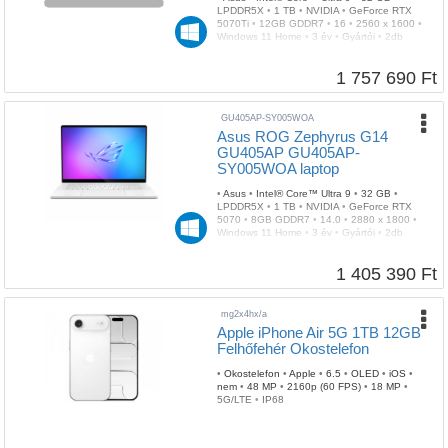
LPDDR5X
•
1 TB
•
NVIDIA
•
GeForce RTX
5070Ti
•
12GB GDDR7
•
16
•
2560 x 1600
•
Windows 11 Home
•
3 év
•
Gyártói
•
2db
Thunderbolt
•
RGB
•
Fehér
•
1,85 kg
1 757 690 Ft
GU405AP-SY005WOA
Asus ROG Zephyrus G14
GU405AP GU405AP-
SY005WOA laptop
•
Asus
•
Intel® Core™ Ultra 9
•
32 GB
•
LPDDR5X
•
1 TB
•
NVIDIA
•
GeForce RTX
5070
•
8GB GDDR7
•
14.0
•
2880 x 1800
•
Windows 11 Home
•
3 év
•
Gyártói
•
2db
Thunderbolt
•
RGB
•
Fehér
•
1,50 kg
1 405 390 Ft
mg2x4hx/a
Apple iPhone Air 5G 1TB 12GB
Felhőfehér Okostelefon
•
Okostelefon
•
Apple
•
6.5
•
OLED
•
iOS
•
nem
•
48 MP
•
2160p (60 FPS)
•
18 MP
•
5G/LTE
•
IP68