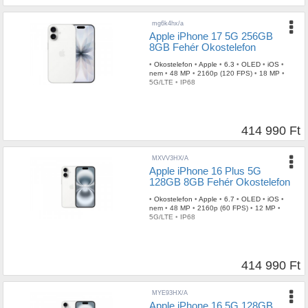
mg6k4hx/a
Apple iPhone 17 5G 256GB
8GB Fehér Okostelefon
•
Okostelefon
•
Apple
•
6.3
•
OLED
•
iOS
•
nem
•
48 MP
•
2160p (120 FPS)
•
18 MP
•
5G/LTE
•
IP68
414 990 Ft
MXVV3HX/A
Apple iPhone 16 Plus 5G
128GB 8GB Fehér Okostelefon
•
Okostelefon
•
Apple
•
6.7
•
OLED
•
iOS
•
nem
•
48 MP
•
2160p (60 FPS)
•
12 MP
•
5G/LTE
•
IP68
414 990 Ft
MYE93HX/A
Apple iPhone 16 5G 128GB