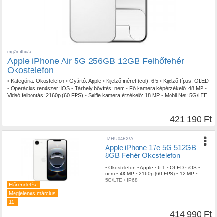
mg2m4hx/a
Apple iPhone Air 5G 256GB 12GB Felhőfehér
Okostelefon
•
Kategória:
Okostelefon
•
Gyártó:
Apple
•
Kijelző méret (col):
6.5
•
Kijelző típus:
OLED
•
Operációs rendszer:
iOS
•
Tárhely bővítés:
nem
•
Fő kamera képérzékelő:
48 MP
•
Videó felbontás:
2160p (60 FPS)
•
Selfie kamera érzékelő:
18 MP
•
Mobil Net:
5G/LTE
•
IP szabvány:
IP68
421 190 Ft
MHU04HX/A
Apple iPhone 17e 5G 512GB
8GB Fehér Okostelefon
•
Okostelefon
•
Apple
•
6.1
•
OLED
•
iOS
•
nem
•
48 MP
•
2160p (60 FPS)
•
12 MP
•
5G/LTE
•
IP68
Előrendelés!
Megjelenés március
11!
414 990 Ft