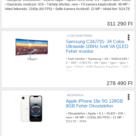
•
Operációs rendszer:
iOS
•
Tárhely bővítés:
nem
•
Fő kamera képérzékelő:
48 MP
•
Videó felbontás:
2160p (60 FPS)
•
Selfie kamera érzékelő:
12 MP
•
Mobil Net:
5G/LTE
•
IP szabvány:
IP68
311 290 Ft
LC34J791WTRXEN
Samsung C34J791- 34 Colos
Ultrawide 100Hz Ívelt VA QLED
Fehér monitor
•
Ívelt monitor
•
Samsung
•
34
•
3440x1440
•
4
•
300
•
178/178
•
VA
•
Igen
•
Igen
•
Igen
•
Igen
•
Fehér
•
AMD Radeon FreeSync
•
100
•
3 év
278 490 Ft
MD1R4HX/A
Apple iPhone 16e 5G 128GB
8GB Fehér Okostelefon
•
Okostelefon
•
Apple
•
6.1
•
OLED
•
iOS
•
nem
•
48 MP
•
2160p (60 FPS)
•
12 MP
•
5G/LTE
•
IP68