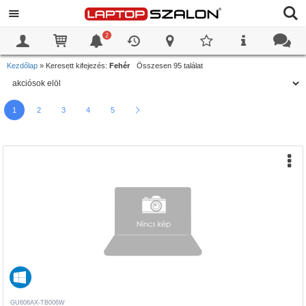
2
0
0
Kezdőlap
»
Keresett kifejezés:
Fehér
Összesen 95 találat
1
2
3
4
5
GU606AX-TB006W