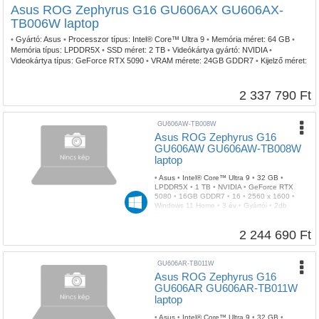
Asus ROG Zephyrus G16 GU606AX GU606AX-
TB006W laptop
•
Gyártó:
Asus
•
Processzor típus:
Intel® Core™ Ultra 9
•
Memória méret:
64 GB
•
Memória típus:
LPDDR5X
•
SSD méret:
2 TB
•
Videókártya gyártó:
NVIDIA
•
Videokártya típus:
GeForce RTX 5090
•
VRAM mérete:
24GB GDDR7
•
Kijelző méret:
16
•
Kijelző felbontás:
2560 x 1600
•
Operációs rendszer:
Windows 11 Home
•
Garancia időtartam:
3 év
•
Garancia típusa:
Gyártói
•
USB Type-C:
2db Thunderbolt
•
Billentyűzetvilágítás:
RGB
•
Szín:
Fehér
•
Tömeg:
1,85 kg
2 337 790 Ft
GU606AW-TB008W
Asus ROG Zephyrus G16
GU606AW GU606AW-TB008W
laptop
•
Asus
•
Intel® Core™ Ultra 9
•
32 GB
•
LPDDR5X
•
1 TB
•
NVIDIA
•
GeForce RTX
5080
•
16GB GDDR7
•
16
•
2560 x 1600
•
Windows 11 Home
•
3 év
•
Gyártói
•
2db
Thunderbolt
•
RGB
•
Fehér
•
1,85 kg
2 244 690 Ft
GU606AR-TB011W
Asus ROG Zephyrus G16
GU606AR GU606AR-TB011W
laptop
•
Asus
•
Intel® Core™ Ultra 9
•
32 GB
•