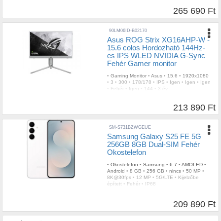
265 690 Ft
90LM06ID-B02170
Asus ROG Strix XG16AHP-W -
15.6 colos Hordozható 144Hz-
es IPS WLED NVIDIA G-Sync
Fehér Gamer monitor
•
Gaming Monitor
•
Asus
•
15.6
•
1920x1080
•
3
•
300
•
178/178
•
IPS
•
Igen
•
Igen
•
Igen
•
Fehér
•
Igen
•
144
•
3 év
213 890 Ft
SM-S731BZWGEUE
Samsung Galaxy S25 FE 5G
256GB 8GB Dual-SIM Fehér
Okostelefon
•
Okostelefon
•
Samsung
•
6.7
•
AMOLED
•
Android
•
8 GB
•
256 GB
•
nincs
•
50 MP
•
8K@30fps
•
12 MP
•
5G/LTE
•
Kijelzőbe
épített
•
Fehér
•
IP68
209 890 Ft