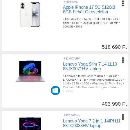
mg6q4hx/a
Apple iPhone 17 5G 512GB
8GB Fehér Okostelefon
•
Okostelefon
•
Apple
•
6.3
•
OLED
•
iOS
•
nem
•
48 MP
•
2160p (120 FPS)
•
18 MP
•
5G/LTE
•
IP68
518 690 Ft
83JX0071HV
Lenovo Yoga Slim 7 14ILL10
83JX0071HV laptop
•
Lenovo
•
Intel® Core™ Ultra 5
•
16 GB
•
LPDDR5X
•
1 TB
•
Intel
•
Arc Graphics 130V
•
14.0
•
1920 x 1200
•
Windows 11 Pro
•
3 év
•
Gyártói
•
2db Thunderbolt
•
Igen
•
Fehér
•
1,30 kg
493 990 Ft
83TC0033HV
Lenovo Yoga 7 2-in-1 14IPH11
83TC0033HV laptop