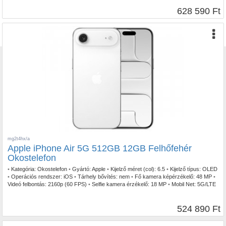
628 590 Ft
mg2t4hx/a
Apple iPhone Air 5G 512GB 12GB Felhőfehér
Okostelefon
•
Kategória:
Okostelefon
•
Gyártó:
Apple
•
Kijelző méret (col):
6.5
•
Kijelző típus:
OLED
•
Operációs rendszer:
iOS
•
Tárhely bővítés:
nem
•
Fő kamera képérzékelő:
48 MP
•
Videó felbontás:
2160p (60 FPS)
•
Selfie kamera érzékelő:
18 MP
•
Mobil Net:
5G/LTE
•
IP szabvány:
IP68
524 890 Ft