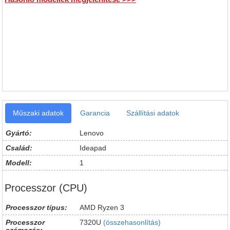
Műszaki adatok
Garancia
Szállítási adatok
Gyártó:
Lenovo
Család:
Ideapad
Modell:
1
Processzor (CPU)
Processzor típus:
AMD Ryzen 3
Processzor
7320U
(összehasonlítás)