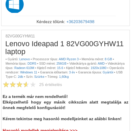
Kérdezz tőlünk:
+36203679498
82VG00GYHW11
Lenovo Ideapad 1 82VG00GYHW11
laptop
•
Gyártó:
Lenovo
•
Processzor típus:
AMD Ryzen 3
•
Memória méret:
8 GB
•
Memória típus:
DDR5
•
SSD méret:
256GB
•
Videókártya gyártó:
AMD
•
Videokártya
típus:
Radeon 610M
•
Kijelző méret:
15.6
•
Kijelző felbontás:
1920x1080
•
Operációs
rendszer:
Windows 11
•
Garancia időtartam:
3 év
•
Garancia típusa:
Gyártói
•
USB
Type-C:
2db
•
Szín:
Szürke
•
Tömeg:
1,60kg
25
értékelés
Ez a termék már nem rendelhető!
Elképzelhető hogy egy másik cikkszám alatt megtalálja az
önnek megfelelő konfigurációt!
Kérem tekintse meg hasonló modelljeinket az alábbi linken!
Hasonló modellek megjelenítése >>>