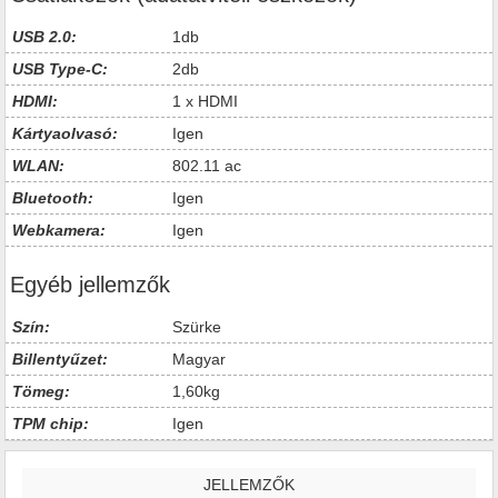
USB 2.0:
1db
USB Type-C:
2db
HDMI:
1 x HDMI
Kártyaolvasó:
Igen
WLAN:
802.11 ac
Bluetooth:
Igen
Webkamera:
Igen
Egyéb jellemzők
Szín:
Szürke
Billentyűzet:
Magyar
Tömeg:
1,60kg
TPM chip:
Igen
JELLEMZŐK