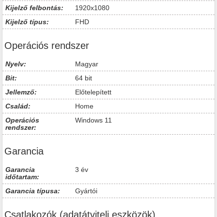
Kijelző felbontás:
1920x1080
Kijelző típus:
FHD
Operációs rendszer
Nyelv:
Magyar
Bit:
64 bit
Jellemző:
Előtelepített
Család:
Home
Operációs
Windows 11
rendszer:
Garancia
Garancia
3 év
időtartam:
Garancia típusa:
Gyártói
Csatlakozók (adatátviteli eszközök)