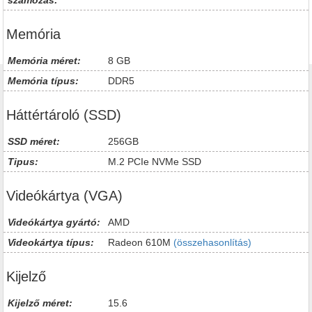
számozás:
Memória
Memória méret:
8 GB
Memória típus:
DDR5
Háttértároló (SSD)
SSD méret:
256GB
Tipus:
M.2 PCIe NVMe SSD
Videókártya (VGA)
Videókártya gyártó:
AMD
Videokártya típus:
Radeon 610M
(összehasonlítás)
Kijelző
Kijelző méret:
15.6