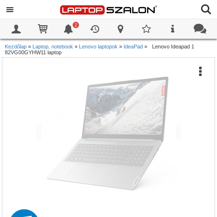
2
0
0
Kezdőlap
»
Laptop, notebook
»
Lenovo laptopok
»
IdeaPad
»
Lenovo Ideapad 1
82VG00GYHW11 laptop