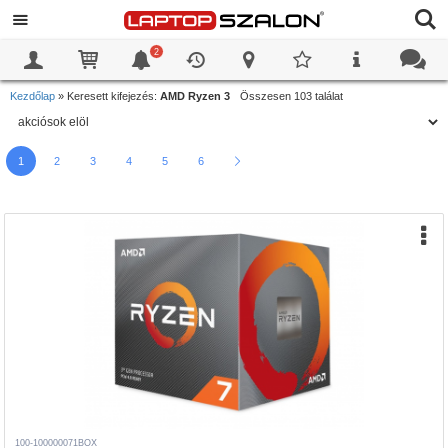
2
0
0
Kezdőlap
»
Keresett kifejezés:
AMD Ryzen 3
Összesen 103 találat
1
2
3
4
5
6
100-100000071BOX