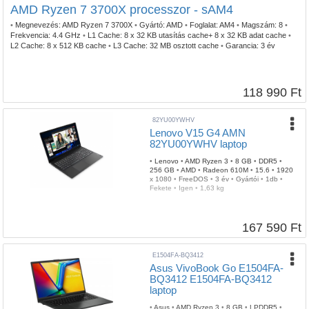
AMD Ryzen 7 3700X processzor - sAM4
•
Megnevezés:
AMD Ryzen 7 3700X
•
Gyártó:
AMD
•
Foglalat:
AM4
•
Magszám:
8
•
Frekvencia:
4.4 GHz
•
L1 Cache:
8 x 32 KB utasítás cache+ 8 x 32 KB adat cache
•
L2 Cache:
8 x 512 KB cache
•
L3 Cache:
32 MB osztott cache
•
Garancia:
3 év
118 990 Ft
82YU00YWHV
Lenovo V15 G4 AMN
82YU00YWHV laptop
•
Lenovo
•
AMD Ryzen 3
•
8 GB
•
DDR5
•
256 GB
•
AMD
•
Radeon 610M
•
15.6
•
1920
x 1080
•
FreeDOS
•
3 év
•
Gyártói
•
1db
•
Fekete
•
Igen
•
1,63 kg
167 590 Ft
E1504FA-BQ3412
Asus VivoBook Go E1504FA-
BQ3412 E1504FA-BQ3412
laptop
•
Asus
•
AMD Ryzen 3
•
8 GB
•
LPDDR5
•