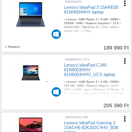
81W40044HV
Lenovo IdeaPad 3 15ARE05
81W40044HV laptop
•
Lenovo
•
AMD Ryzen 3
•
8 GB
•
DDR4
•
256GB
•
AMD
•
Radeon Graphics
•
15.6
•
1920x1080
•
Windows 11
•
3 év
•
nincs
•
Abyss Kék
•
1,70kg
189 990 Ft
Raktáron
81N6003HHV_UCS
Lenovo IdeaPad C340
81N6003HHV
81N6003HHV_UCS laptop
•
Lenovo
•
AMD Ryzen 5
•
4 GB
•
DDR4
•
256 GB
•
AMD
•
Radeon Vega 8
•
14.0
•
1920 x 1080
•
Igen
•
Windows 10 Home
•
3
év
•
Gyártói
•
1db
•
Igen
•
Fekete
•
1,65 kg
205 390 Ft
82K202C4HV_B08
Lenovo IdeaPad Gaming 3
15ACH6 82K202C4HV_B08