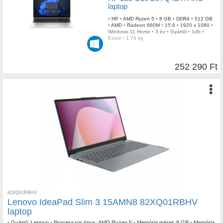
laptop
•
HP
•
AMD Ryzen 5
•
8 GB
•
DDR4
•
512 GB
•
AMD
•
Radeon 660M
•
15.6
•
1920 x 1080
•
Windows 11 Home
•
3 év
•
Gyártói
•
1db
•
Ezüst
•
1,74 kg
252 290 Ft
82XQ01RBHV
Lenovo IdeaPad Slim 3 15AMN8 82XQ01RBHV
laptop
•
Gyártó:
Lenovo
•
Processzor típus:
AMD Ryzen 5
•
Memória méret:
8 GB
•
Memória