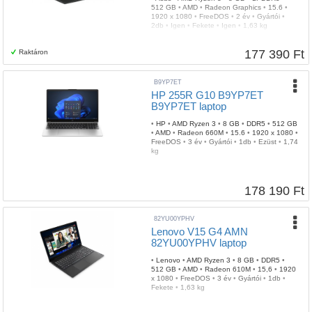
512 GB
•
AMD
•
Radeon Graphics
•
15.6
•
1920 x 1080
•
FreeDOS
•
2 év
•
Gyártói
•
2db
•
Igen
•
Fekete
•
Igen
•
1,63 kg
177 390 Ft
Raktáron
B9YP7ET
HP 255R G10 B9YP7ET
B9YP7ET laptop
•
HP
•
AMD Ryzen 3
•
8 GB
•
DDR5
•
512 GB
•
AMD
•
Radeon 660M
•
15.6
•
1920 x 1080
•
FreeDOS
•
3 év
•
Gyártói
•
1db
•
Ezüst
•
1,74
kg
178 190 Ft
82YU00YPHV
Lenovo V15 G4 AMN
82YU00YPHV laptop
•
Lenovo
•
AMD Ryzen 3
•
8 GB
•
DDR5
•
512 GB
•
AMD
•
Radeon 610M
•
15,6
•
1920
x 1080
•
FreeDOS
•
3 év
•
Gyártói
•
1db
•
Fekete
•
1,63 kg