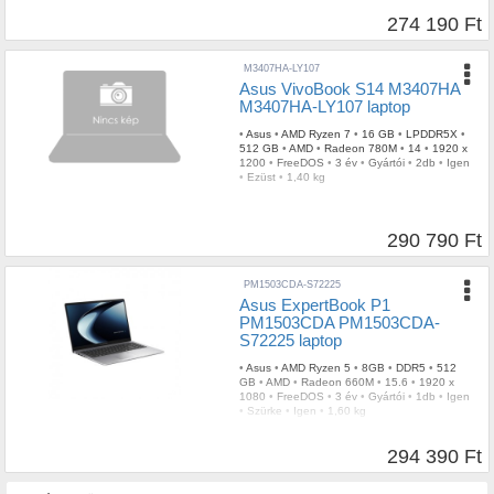
274 190 Ft
M3407HA-LY107
Asus VivoBook S14 M3407HA
M3407HA-LY107 laptop
•
Asus
•
AMD Ryzen 7
•
16 GB
•
LPDDR5X
•
512 GB
•
AMD
•
Radeon 780M
•
14
•
1920 x
1200
•
FreeDOS
•
3 év
•
Gyártói
•
2db
•
Igen
•
Ezüst
•
1,40 kg
290 790 Ft
PM1503CDA-S72225
Asus ExpertBook P1
PM1503CDA PM1503CDA-
S72225 laptop
•
Asus
•
AMD Ryzen 5
•
8GB
•
DDR5
•
512
GB
•
AMD
•
Radeon 660M
•
15.6
•
1920 x
1080
•
FreeDOS
•
3 év
•
Gyártói
•
1db
•
Igen
•
Szürke
•
Igen
•
1,60 kg
294 390 Ft