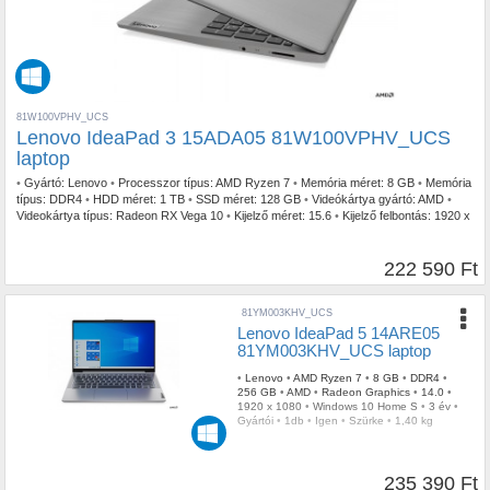
81W100VPHV_UCS
Lenovo IdeaPad 3 15ADA05 81W100VPHV_UCS
laptop
•
Gyártó:
Lenovo
•
Processzor típus:
AMD Ryzen 7
•
Memória méret:
8 GB
•
Memória
típus:
DDR4
•
HDD méret:
1 TB
•
SSD méret:
128 GB
•
Videókártya gyártó:
AMD
•
Videokártya típus:
Radeon RX Vega 10
•
Kijelző méret:
15.6
•
Kijelző felbontás:
1920 x
1080
•
Operációs rendszer:
Windows 10 Home S
•
Garancia időtartam:
3 év
•
Garancia típusa:
Gyártói
•
Szín:
Szürke
•
Tömeg:
1,80 kg
222 590 Ft
81YM003KHV_UCS
Lenovo IdeaPad 5 14ARE05
81YM003KHV_UCS laptop
•
Lenovo
•
AMD Ryzen 7
•
8 GB
•
DDR4
•
256 GB
•
AMD
•
Radeon Graphics
•
14.0
•
1920 x 1080
•
Windows 10 Home S
•
3 év
•
Gyártói
•
1db
•
Igen
•
Szürke
•
1,40 kg
235 390 Ft