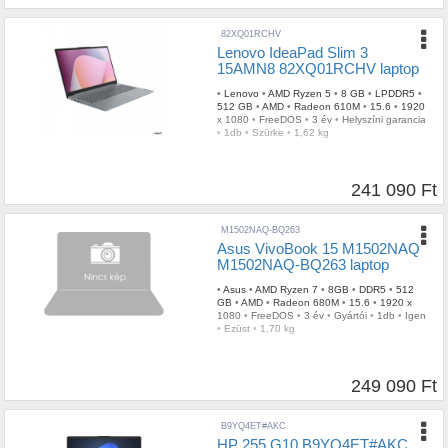
82XQ01RCHV
Lenovo IdeaPad Slim 3
15AMN8 82XQ01RCHV laptop
•
Lenovo
•
AMD Ryzen 5
•
8 GB
•
LPDDR5
•
512 GB
•
AMD
•
Radeon 610M
•
15.6
•
1920
x 1080
•
FreeDOS
•
3 év
•
Helyszíni garancia
•
1db
•
Szürke
•
1,62 kg
241 090 Ft
M1502NAQ-BQ263
Asus VivoBook 15 M1502NAQ
M1502NAQ-BQ263 laptop
•
Asus
•
AMD Ryzen 7
•
8GB
•
DDR5
•
512
GB
•
AMD
•
Radeon 680M
•
15.6
•
1920 x
1080
•
FreeDOS
•
3 év
•
Gyártói
•
1db
•
Igen
•
Ezüst
•
1,70 kg
249 090 Ft
B9YQ4ET#AKC
HP 255 G10 B9YQ4ET#AKC