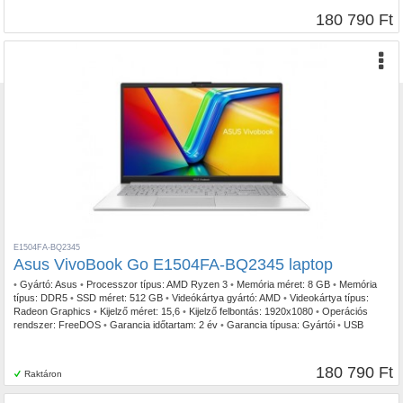
180 790 Ft
E1504FA-BQ2345
Asus VivoBook Go E1504FA-BQ2345 laptop
•
Gyártó:
Asus
•
Processzor típus:
AMD Ryzen 3
•
Memória méret:
8 GB
•
Memória
típus:
DDR5
•
SSD méret:
512 GB
•
Videókártya gyártó:
AMD
•
Videokártya típus:
Radeon Graphics
•
Kijelző méret:
15,6
•
Kijelző felbontás:
1920x1080
•
Operációs
rendszer:
FreeDOS
•
Garancia időtartam:
2 év
•
Garancia típusa:
Gyártói
•
USB
Type-C:
1db
•
Billentyűzetvilágítás:
Igen
•
Szín:
Ezüst
•
Ujjlenyomat olvasó:
Igen
•
Tömeg:
1,60kg
180 790 Ft
Raktáron