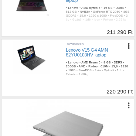
laptop
•
Lenovo
•
AMD Ryzen 5
•
16 GB
•
DDR4
•
512 GB
•
NVIDIA
•
GeForce RTX 2050
•
4GB
GDDR6
•
15.6
•
1920 x 1080
•
FreeDOS
•
3
év
•
Gyártói
•
1db
•
Igen
•
Fekete
•
2,25 kg
211 290 Ft
82YU0103HV
Lenovo V15 G4 AMN
82YU0103HV laptop
•
Lenovo
•
AMD Ryzen 5
•
8 GB
•
DDR5
•
256GB
•
AMD
•
Radeon 610M
•
15,6
•
1920
x 1080
•
FreeDOS
•
3 év
•
Gyártói
•
1db
•
Fekete
•
1,60kg
220 290 Ft