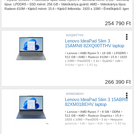
típus:
LPDDR5
•
SSD méret:
256 GB
•
Videókártya gyártó:
AMD
•
Videokártya típus:
Radeon 610M
•
Kijelző méret:
15.6
•
Kijelző felbontás:
1920 x 1080
•
Érintőkijelző:
Igen
•
Operációs rendszer:
FreeDOS
•
Garancia időtartam:
2 év
•
Garancia típusa:
Gyártói
•
USB Type-C:
1db
•
Billentyűzetvilágítás:
Igen
•
Szín:
Szürke
•
Tömeg:
1,59 kg
254 790 Ft
82XQ00TTHV
Lenovo IdeaPad Slim 3
15AMN8 82XQ00TTHV laptop
•
Lenovo
•
AMD Ryzen 5
•
16 GB
•
LPDDR5
•
512 GB
•
AMD
•
Radeon 610M
•
15.6
•
1920
x 1080
•
FreeDOS
•
2 év
•
Gyártói
•
1db
•
Szürke
•
Igen
•
1,62 kg
266 390 Ft
82XM01BEHV
Lenovo IdeaPad Slim 3 15ABR8
82XM01BEHV laptop
•
Lenovo
•
AMD Ryzen 7
•
8 GB
•
DDR4
•
512 GB
•
AMD
•
Radeon Graphics
•
15.6
•
1920 x 1080
•
FreeDOS
•
3 év
•
Helyszíni
garancia
•
1db
•
Igen
•
Kék
•
Igen
•
1,62 kg