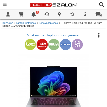
2
0
0
Kezdőlap
»
Laptop, notebook
»
Lenovo laptopok
»
Lenovo ThinkPad X9-15p G1 Aura
Edition 21VV004EHV laptop
Most minden laptophoz ingyenesen