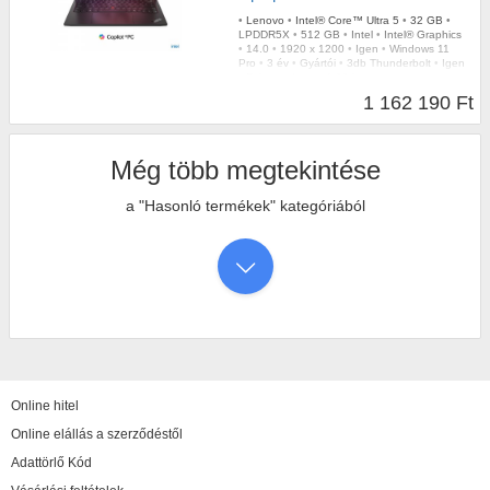
•
Lenovo
•
Intel® Core™ Ultra 5
•
32 GB
•
LPDDR5X
•
512 GB
•
Intel
•
Intel® Graphics
•
14.0
•
1920 x 1200
•
Igen
•
Windows 11
Pro
•
3 év
•
Gyártói
•
3db Thunderbolt
•
Igen
•
Fekete
•
Igen
•
1,00 kg
1 162 190 Ft
Még több megtekintése
a "Hasonló termékek" kategóriából
Online hitel
Online elállás a szerződéstől
Adattörlő Kód