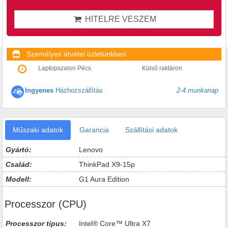
HITELRE VESZEM
Személyes átvétel üzletünkben
Laptopszalon Pécs
Külső raktáron
Ingyenes
Házhozszállítás
2-4 munkanap
Műszaki adatok
Garancia
Szállítási adatok
Gyártó:
Lenovo
Család:
ThinkPad X9-15p
Modell:
G1 Aura Edition
Processzor (CPU)
Processzor típus:
Intel® Core™ Ultra X7