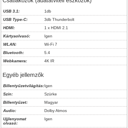
Csatlakozók (adatátviteli eszközök)
USB 3.1:
1db
USB Type-C:
3db Thunderbolt
HDMI:
1 x HDMI 2.1
Kártyaolvasó:
Igen
WLAN:
Wi-Fi 7
Bluetooth:
5.4
Webkamera:
4K IR
Egyéb jellemzők
Billentyűzetvilágítás:
Igen
Szín:
Szürke
Billentyűzet:
Magyar
Audio:
Dolby Atmos
Ujjlenyomat
Igen
olvasó: