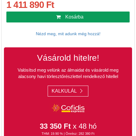
1 411 890 Ft
Kosárba
Nézd meg, mit adunk még hozzá!
Vásárold hitelre!
Valósítsd meg velünk az álmaidat és vásárold meg
alacsony havi törlesztőrészlettel rendelkező hitellel
KALKULÁL
33 350 Ft
x 48 hó
THM: 19.90 % | Önrész: 282 380 Ft