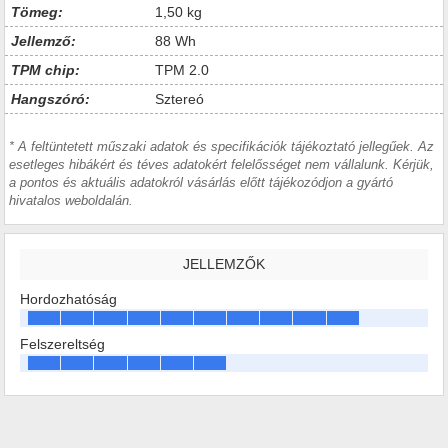
Tömeg:
1,50 kg
Jellemző:
88 Wh
TPM chip:
TPM 2.0
Hangszóró:
Sztereó
* A feltüntetett műszaki adatok és specifikációk tájékoztató jellegűek. Az
esetleges hibákért és téves adatokért felelősséget nem vállalunk. Kérjük,
a pontos és aktuális adatokról vásárlás előtt tájékozódjon a gyártó
hivatalos weboldalán.
JELLEMZŐK
Hordozhatóság
Felszereltség