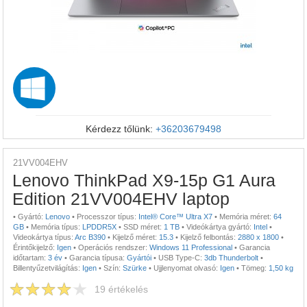
Kérdezz tőlünk:
+36203679498
21VV004EHV
Lenovo ThinkPad X9-15p G1 Aura
Edition 21VV004EHV laptop
•
Gyártó:
Lenovo
•
Processzor típus:
Intel® Core™ Ultra X7
•
Memória méret:
64
GB
•
Memória típus:
LPDDR5X
•
SSD méret:
1 TB
•
Videókártya gyártó:
Intel
•
Videokártya típus:
Arc B390
•
Kijelző méret:
15.3
•
Kijelző felbontás:
2880 x 1800
•
Érintőkijelző:
Igen
•
Operációs rendszer:
Windows 11 Professional
•
Garancia
időtartam:
3 év
•
Garancia típusa:
Gyártói
•
USB Type-C:
3db Thunderbolt
•
Billentyűzetvilágítás:
Igen
•
Szín:
Szürke
•
Ujjlenyomat olvasó:
Igen
•
Tömeg:
1,50 kg
19
értékelés