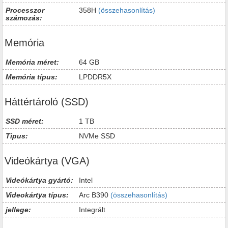
Processzor
358H
(összehasonlítás)
számozás:
Memória
Memória méret:
64 GB
Memória típus:
LPDDR5X
Háttértároló (SSD)
SSD méret:
1 TB
Tipus:
NVMe SSD
Videókártya (VGA)
Videókártya gyártó:
Intel
Videokártya típus:
Arc B390
(összehasonlítás)
jellege:
Integrált