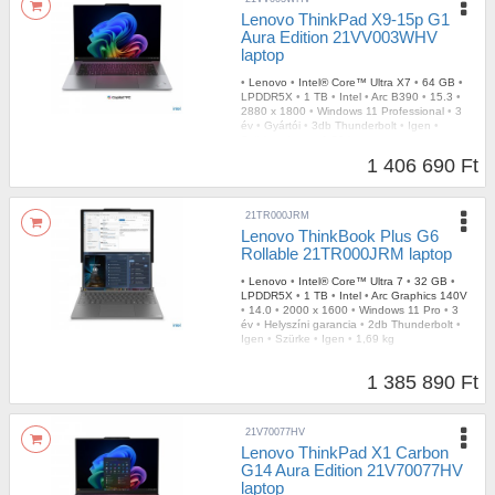
Lenovo ThinkPad X9-15p G1
Aura Edition 21VV003WHV
laptop
•
Lenovo
•
Intel® Core™ Ultra X7
•
64 GB
•
LPDDR5X
•
1 TB
•
Intel
•
Arc B390
•
15.3
•
2880 x 1800
•
Windows 11 Professional
•
3
év
•
Gyártói
•
3db Thunderbolt
•
Igen
•
Szürke
•
Igen
•
1,50 kg
1 406 690 Ft
21TR000JRM
Lenovo ThinkBook Plus G6
Rollable 21TR000JRM laptop
•
Lenovo
•
Intel® Core™ Ultra 7
•
32 GB
•
LPDDR5X
•
1 TB
•
Intel
•
Arc Graphics 140V
•
14.0
•
2000 x 1600
•
Windows 11 Pro
•
3
év
•
Helyszíni garancia
•
2db Thunderbolt
•
Igen
•
Szürke
•
Igen
•
1,69 kg
1 385 890 Ft
21V70077HV
Lenovo ThinkPad X1 Carbon
G14 Aura Edition 21V70077HV
laptop