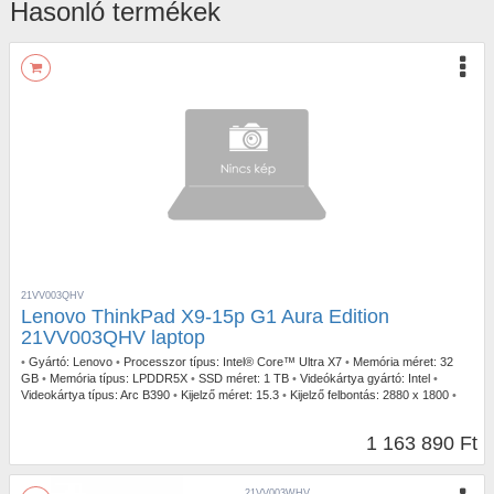
Hasonló termékek
21VV003QHV
Lenovo ThinkPad X9-15p G1 Aura Edition
21VV003QHV laptop
•
Gyártó:
Lenovo
•
Processzor típus:
Intel® Core™ Ultra X7
•
Memória méret:
32
GB
•
Memória típus:
LPDDR5X
•
SSD méret:
1 TB
•
Videókártya gyártó:
Intel
•
Videokártya típus:
Arc B390
•
Kijelző méret:
15.3
•
Kijelző felbontás:
2880 x 1800
•
Érintőkijelző:
Igen
•
Operációs rendszer:
Windows 11 Professional
•
Garancia
időtartam:
3 év
•
Garancia típusa:
Gyártói
•
USB Type-C:
3db Thunderbolt
•
1 163 890 Ft
Billentyűzetvilágítás:
Igen
•
Szín:
Szürke
•
Ujjlenyomat olvasó:
Igen
•
Tömeg:
1,50 kg
21VV003WHV