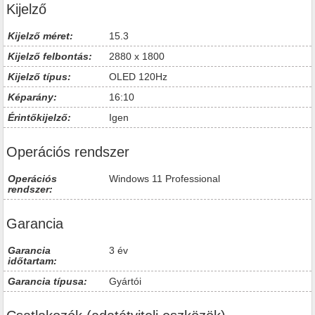
Kijelző
Kijelző méret:
15.3
Kijelző felbontás:
2880 x 1800
Kijelző típus:
OLED 120Hz
Képarány:
16:10
Érintőkijelző:
Igen
Operációs rendszer
Operációs
Windows 11 Professional
rendszer:
Garancia
Garancia
3 év
időtartam:
Garancia típusa:
Gyártói