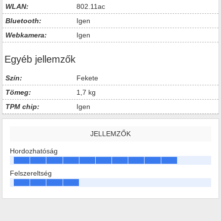
WLAN:
802.11ac
Bluetooth:
Igen
Webkamera:
Igen
Egyéb jellemzők
Szín:
Fekete
Tömeg:
1,7 kg
TPM chip:
Igen
JELLEMZŐK
Hordozhatóság
Felszereltség