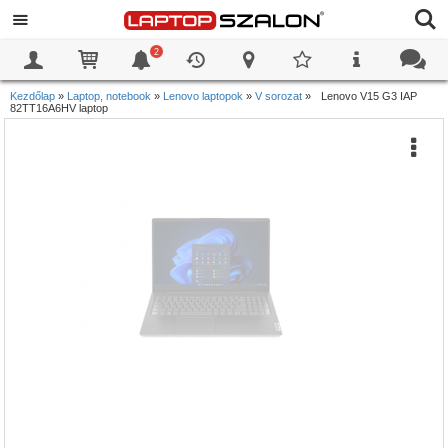
2
0
0
Kezdőlap
»
Laptop, notebook
»
Lenovo laptopok
»
V sorozat
»
Lenovo V15 G3 IAP
82TT16A6HV laptop