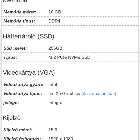
Memória
Memória méret:
16 GB
Memória típus:
DDR4
Háttértároló (SSD)
SSD méret:
256GB
Tipus:
M.2 PCIe NVMe SSD
Videókártya (VGA)
Videókártya gyártó:
Intel
Videokártya típus:
Iris Xe Graphics
(összehasonlítás)
jellege:
Integrált
Kijelző
Kijelző méret:
15,6
Kijelző felbontás:
1920 x 1080