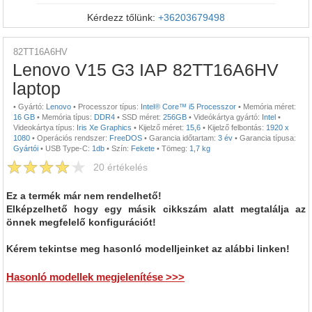
Kérdezz tőlünk:
+36203679498
82TT16A6HV
Lenovo V15 G3 IAP 82TT16A6HV
laptop
•
Gyártó:
Lenovo
•
Processzor típus:
Intel® Core™ i5 Processzor
•
Memória méret:
16 GB
•
Memória típus:
DDR4
•
SSD méret:
256GB
•
Videókártya gyártó:
Intel
•
Videokártya típus:
Iris Xe Graphics
•
Kijelző méret:
15,6
•
Kijelző felbontás:
1920 x
1080
•
Operációs rendszer:
FreeDOS
•
Garancia időtartam:
3 év
•
Garancia típusa:
Gyártói
•
USB Type-C:
1db
•
Szín:
Fekete
•
Tömeg:
1,7 kg
20
értékelés
Ez a termék már nem rendelhető!
Elképzelhető hogy egy másik cikkszám alatt megtalálja az
önnek megfelelő konfigurációt!
Kérem tekintse meg hasonló modelljeinket az alábbi linken!
Hasonló modellek megjelenítése >>>