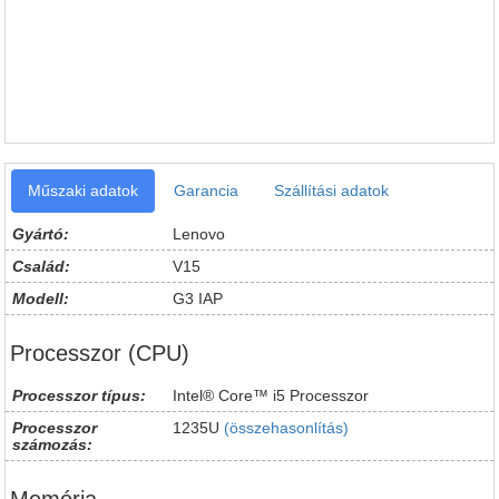
Műszaki adatok
Garancia
Szállítási adatok
Gyártó:
Lenovo
Család:
V15
Modell:
G3 IAP
Processzor (CPU)
Processzor típus:
Intel® Core™ i5 Processzor
Processzor
1235U
(összehasonlítás)
számozás: