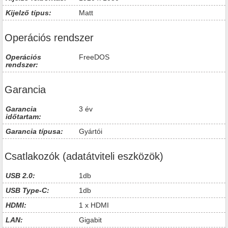
Kijelző típus:
Matt
Operációs rendszer
Operációs
FreeDOS
rendszer:
Garancia
Garancia
3 év
időtartam:
Garancia típusa:
Gyártói
Csatlakozók (adatátviteli eszközök)
USB 2.0:
1db
USB Type-C:
1db
HDMI:
1 x HDMI
LAN:
Gigabit