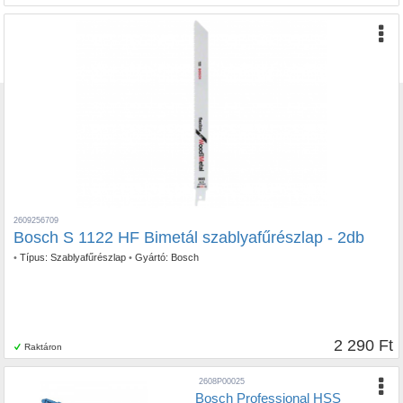
2609256709
Bosch S 1122 HF Bimetál szablyafűrészlap - 2db
•
Típus:
Szablyafűrészlap
•
Gyártó:
Bosch
2 290 Ft
Raktáron
2608P00025
Bosch Professional HSS