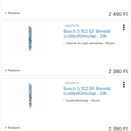
2 490 Ft
Raktáron
2609256706
Bosch S 922 EF Bimetál
szablyafűrészlap - 2db
•
Csiszoló és vágó tartozékok
•
Bosch
2 390 Ft
Raktáron
2609256705
Bosch S 922 BF Bimetál
szablyafűrészlap - 2db
•
Szablyafűrészlap
•
Bosch
2 390 Ft
Raktáron