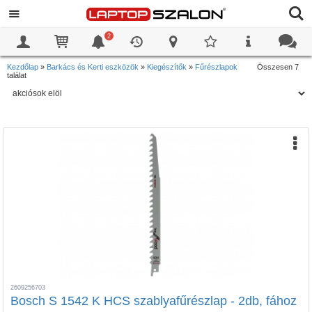
2
0
0
Kezdőlap
»
Barkács és Kerti eszközök
»
Kiegészítők
»
Fűrészlapok
Összesen 7
találat
2609256703
Bosch S 1542 K HCS szablyafűrészlap - 2db, fához