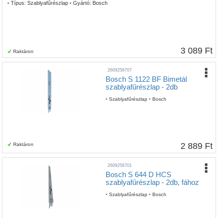
•
Típus:
Szablyafűrészlap
•
Gyártó:
Bosch
3 089 Ft
Raktáron
2609256707
Bosch S 1122 BF Bimetál
szablyafűrészlap - 2db
•
Szablyafűrészlap
•
Bosch
2 889 Ft
Raktáron
2609256701
Bosch S 644 D HCS
szablyafűrészlap - 2db, fához
•
Szablyafűrészlap
•
Bosch