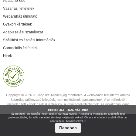
Adattörlő Kód
Vásárlási feltételek
Webáruház útmutató
Gyakori kérdések
Adatkezelési szabályzat
Szállítási és fizetési információk
Garanciális feltételek
Hírek
Copyright © 2026 IT Shop Kft. Minden jog fenntartva! A weboldalon feltüntetett adatok
kizárólag tájékoztató jellegűek, nem minősülnek ajánlattételnek. A termékeknél
megjelenített képek csak illusztrációk, a valóságtól eltérhetnek. Az árváltozás jogát
fenntartjuk!
COOKIE-KAT HASZNÁLUNK!
Szeretnénk, ha tudnád, hogy cookie-kat használunk. A cookie-k megjegyzik a böngészési
preferenciáidat, és jobb vásárlási élményt nyújtanak neked. Olvass el mindent a sütikről és az
adatvédelmi beállításokról
itt
Rendben