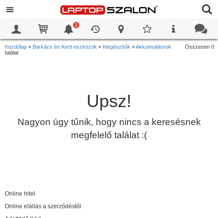
2
0
0
Kezdőlap
»
Barkács és Kerti eszközök
»
Kiegészítők
»
Akkumulátorok
Összesen 0
találat
Upsz!
Nagyon úgy tűnik, hogy nincs a keresésnek
megfelelő találat :(
Online hitel
Online elállás a szerződéstől