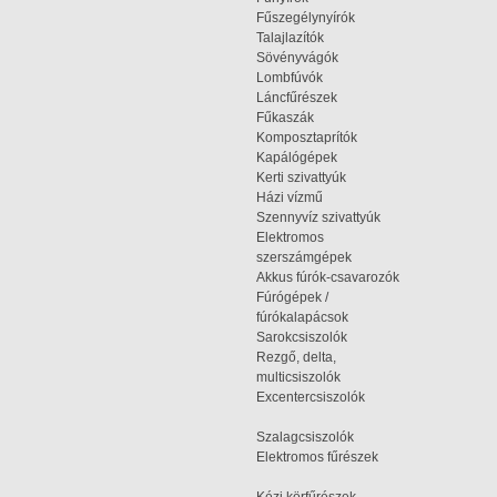
Fűszegélynyírók
Talajlazítók
Sövényvágók
Lombfúvók
Láncfűrészek
Fűkaszák
Komposztaprítók
Kapálógépek
Kerti szivattyúk
Házi vízmű
Szennyvíz szivattyúk
Elektromos
szerszámgépek
Akkus fúrók-csavarozók
Fúrógépek /
fúrókalapácsok
Sarokcsiszolók
Rezgő, delta,
multicsiszolók
Excentercsiszolók
Szalagcsiszolók
Elektromos fűrészek