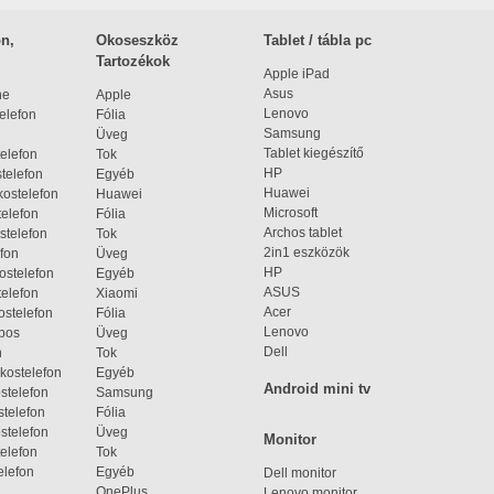
n,
Okoseszköz
Tablet / tábla pc
Tartozékok
Apple iPad
Asus
ne
Apple
Lenovo
elefon
Fólia
Samsung
Üveg
Tablet kiegészítő
elefon
Tok
HP
telefon
Egyéb
Huawei
ostelefon
Huawei
Microsoft
elefon
Fólia
Archos tablet
stelefon
Tok
2in1 eszközök
fon
Üveg
HP
ostelefon
Egyéb
ASUS
elefon
Xiaomi
Acer
ostelefon
Fólia
Lenovo
bos
Üveg
Dell
n
Tok
kostelefon
Egyéb
Android mini tv
stelefon
Samsung
telefon
Fólia
stelefon
Üveg
Monitor
elefon
Tok
elefon
Egyéb
Dell monitor
OnePlus
Lenovo monitor