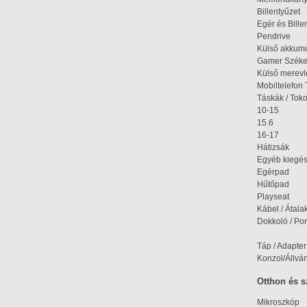
Billentyűzet
Egér és Bille
Pendrive
Külső akkumu
Gamer Szék
Külső merev
Mobiltelefon 
Táskák / Tok
10-15
15.6
16-17
Hátizsák
Egyéb kiegés
Egérpad
Hűtőpad
Playseat
Kábel / Átala
Dokkoló / Port
Táp / Adapter
Konzol/Állvá
Otthon és 
Mikroszkóp