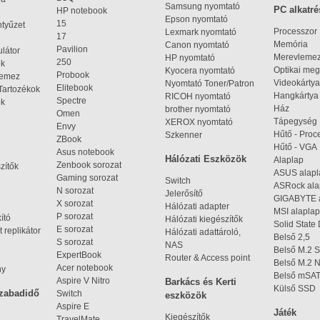
Samsung nyomtató
PC alkatré
HP notebook
Epson nyomtató
15
ntyűzet
Processzor
Lexmark nyomtató
17
Memória
Canon nyomtató
Pavilion
látor
Merevleme
HP nyomtató
250
ek
Optikai meg
Kyocera nyomtató
Probook
lemez
Videokártya
Nyomtató Toner/Patron
Elitebook
Tartozékok
Hangkártya
RICOH nyomtató
Spectre
ok
Ház
brother nyomtató
Omen
Tápegység
XEROX nyomtató
Envy
Hűtő - Proc
Szkenner
ZBook
Hűtő - VGA
Asus notebook
Hálózati Eszközök
Alaplap
Zenbook sorozat
zítők
ASUS alap
Gaming sorozat
Switch
ASRock al
N sorozat
Jelerősítő
GIGABYTE 
X sorozat
Hálózati adapter
MSI alaplap
P sorozat
kító
Hálózati kiegészítők
Solid State
E sorozat
 replikátor
Hálózati adattároló,
Belső 2,5
S sorozat
NAS
Belső M.2 
ExpertBook
Router & Access point
Belső M.2
Acer notebook
ny
Belső mSA
Aspire V Nitro
Barkács és Kerti
Külső SSD
szabadidő
Switch
eszközök
Aspire E
Játék
Kiegészítők
TravelMate