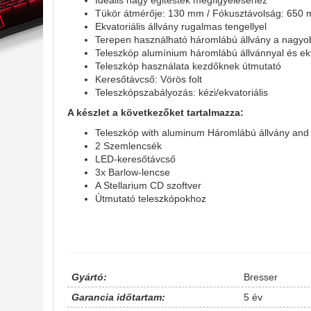
Ideális nagy égitestek megfigyeléséhez
Tükör átmérője: 130 mm / Fókusztávolság: 650
Ekvatoriális állvány rugalmas tengellyel
Terepen használható háromlábú állvány a nagyob
Teleszkóp alumínium háromlábú állvánnyal és ekva
Teleszkóp használata kezdőknek útmutató
Keresőtávcső: Vörös folt
Teleszkópszabályozás: kézi/ekvatoriális
A készlet a következőket tartalmazza:
Teleszkóp with aluminum Háromlábú állvány and E
2 Szemlencsék
LED-keresőtávcső
3x Barlow-lencse
A Stellarium CD szoftver
Útmutató teleszkópokhoz
Gyártó:
Bresser
Garancia időtartam:
5 év