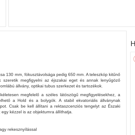
H
ása 130 mm, fókusztávolsága pedig 650 mm. A teleszkóp kitűnő
k szeretik megfigyelni az éjszakai eget és annak lenyűgöző
háromlábú állvány, optikai tubus szerkezet és tartozékok.
kéletesen megfelelő a széles látószögű megfigyelésekhez, a
elhető a Hold és a bolygók. A stabil ekvatoriális állványnak
ot. Csak be kell állítani a rektaszcenziós tengelyt az Északi
gy kézzel is az objektumra állíthatja.
agy rekesznyílással