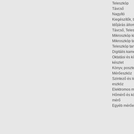
Teleszkóp
Távcső
Nagyító
Kiegészítők, 
Időjárás áll
Távcső, Tele
Mikroszkóp k
Mikroszkóp t
Teleszkóp tar
Digitális kam
Oktatási és k
készlet
Könyv, poszte
Mérőeszköz
Szintező és l
eszköz
Elektromos 
Hőmérő és kö
mérő
Egyéb mérőe