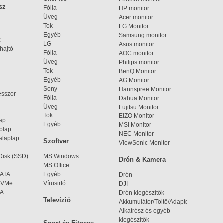
sz
Fólia
HP monitor
Üveg
Acer monitor
Tok
LG Monitor
Egyéb
Samsung monitor
z
LG
Asus monitor
hajtó
Fólia
AOC monitor
Üveg
Philips monitor
Tok
BenQ Monitor
Egyéb
AG Monitor
Sony
Hannspree Monitor
esszor
Fólia
Dahua Monitor
Üveg
Fujitsu Monitor
Tok
EIZO Monitor
lap
Egyéb
MSI Monitor
aplap
NEC Monitor
alaplap
Szoftver
ViewSonic Monitor
 Disk (SSD)
MS Windows
Drón & Kamera
MS Office
SATA
Egyéb
Drón
 NVMe
Vírusirtó
DJI
TA
Drón kiegészítők
Televízió
Akkumulátor/Töltő/Adapter
Alkatrész és egyéb
kiegészítők
Sport és Fitness