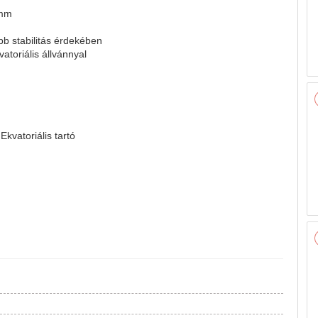
 mm
b stabilitás érdekében
toriális állvánnyal
kvatoriális tartó