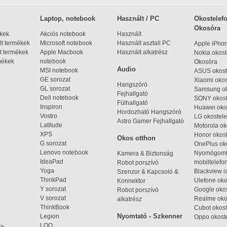
Laptop, notebook
Használt / PC
Okostelefo
Okosóra
ékek
Akciós notebook
Használt
t termékek
Microsoft notebook
Használt asztali PC
Apple iPho
t termékek
Apple Macbook
Használt alkatrész
Nokia okost
mékek
notebook
Okosóra
Audio
MSI notebook
ASUS okost
GE sorozat
Xiaomi okos
Hangszóró
GL sorozat
Samsung ok
Fejhallgató
Dell notebook
SONY okost
Fülhallgató
Inspiron
Huawei oko
Hordozható Hangszóró
Vostro
LG okostele
Astro Gamer Fejhallgató
Latitude
Motorola ok
XPS
Honor okost
Okos otthon
G sorozat
OnePlus ok
Lenovo notebook
Nyomógom
Kamera & Biztonság
IdeaPad
mobiltelefo
Robot porszívó
Yoga
Blackview o
Szenzor & Kapcsoló &
ThinkPad
Ulefone oko
Konnektor
Y sorozat
Google okos
Robot porszívó
V sorozat
Realme oko
alkatrész
ThinkBook
Cubot okost
Nyomtató - Szkenner
Legion
Oppo okost
LOQ
ya