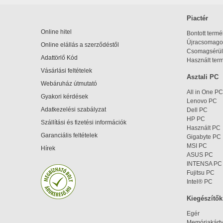
Piactér
Online hitel
Bontott term
Újracsomagol
Online elállás a szerződéstől
Csomagsérül
Adattörlő Kód
Használt ter
Vásárlási feltételek
Asztali PC
Webáruház útmutató
All in One PC
Gyakori kérdések
Lenovo PC
Adatkezelési szabályzat
Dell PC
HP PC
Szállítási és fizetési információk
Használt PC
Garanciális feltételek
Gigabyte PC
MSI PC
Hírek
ASUS PC
INTENSA PC
Fujitsu PC
Intel® PC
Kiegészítők
Egér
Memóriakárt