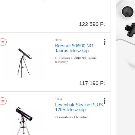
122 590 Ft
71120
Bresser 90/900 NG
Taurus teleszkóp
Bresser 90/900 NG Taurus
teleszkóp
117 190 Ft
73804
Levenhuk Skyline PLUS
120S teleszkóp
•
Levenhuk
•
Élettartam