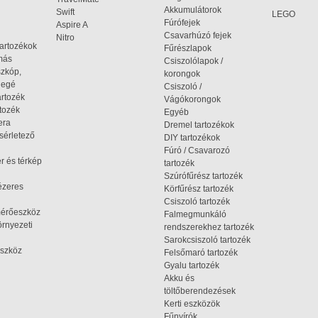
Akkumulátorok
Swift
LEGO
Fúrófejek
Aspire A
Csavarhúzó fejek
Nitro
tartozékok
Fűrészlapok
omás
Csiszolólapok /
szkóp,
korongok
iegé
Csiszoló /
artozék
Vágókorongok
tozék
Egyéb
era
Dremel tartozékok
ísérletező
DIY tartozékok
Fúró / Csavarozó
r és térkép
tartozék
Szúrófűrész tartozék
ézeres
Körfűrész tartozék
Csiszoló tartozék
mérőeszköz
Falmegmunkáló
rnyezeti
rendszerekhez tartozék
Sarokcsiszoló tartozék
szköz
Felsőmaró tartozék
Gyalu tartozék
Akku és
töltőberendezések
Kerti eszközök
Fűnyírók