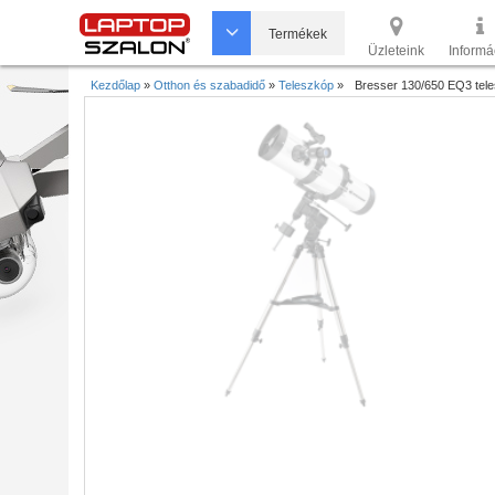
Termékek
Üzleteink
Informá
Kezdőlap
»
Otthon és szabadidő
»
Teleszkóp
»
Bresser 130/650 EQ3 tel