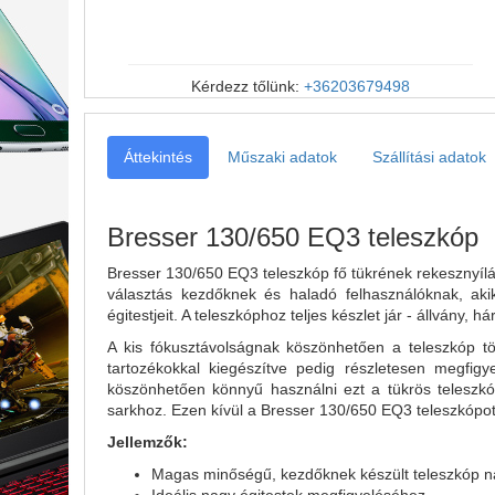
Kérdezz tőlünk:
+36203679498
Áttekintés
Műszaki adatok
Szállítási adatok
Bresser 130/650 EQ3 teleszkóp
Bresser 130/650 EQ3 teleszkóp fő tükrének rekesznyíl
választás kezdőknek és haladó felhasználóknak, aki
égitestjeit. A teleszkóphoz teljes készlet jár - állvány, 
A kis fókusztávolságnak köszönhetően a teleszkóp tö
tartozékokkal kiegészítve pedig részletesen megfigy
köszönhetően könnyű használni ezt a tükrös teleszkóp
sarkhoz. Ezen kívül a Bresser 130/650 EQ3 teleszkópot e
Jellemzők:
Magas minőségű, kezdőknek készült teleszkóp n