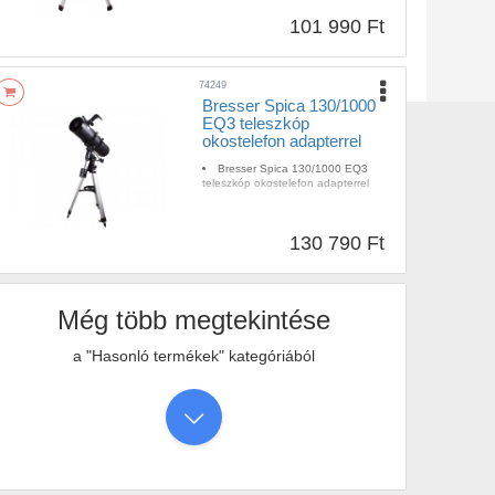
101 990 Ft
74249
Bresser Spica 130/1000
EQ3 teleszkóp
okostelefon adapterrel
Bresser Spica 130/1000 EQ3
teleszkóp okostelefon adapterrel
130 790 Ft
Még több megtekintése
a "Hasonló termékek" kategóriából