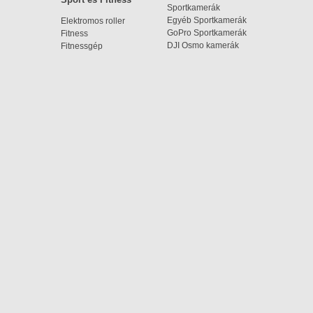
Sportkamerák
Egyéb Sportkamerák
Elektromos roller
GoPro Sportkamerák
Fitness
DJI Osmo kamerák
Fitnessgép