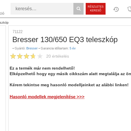
RÉSZLETES
KERESŐ
ció
eszkóp
71122
Bresser 130/650 EQ3 teleszkóp
•
Gyártó:
Bresser
•
Garancia időtartam:
5 év
20
értékelés
Ez a termék már nem rendelhető!
Elképzelhető hogy egy másik cikkszám alatt megtalálja az ö
Kérem tekintse meg hasonló modelljeinket az alábbi linken!
Hasonló modellek megjelenítése >>>