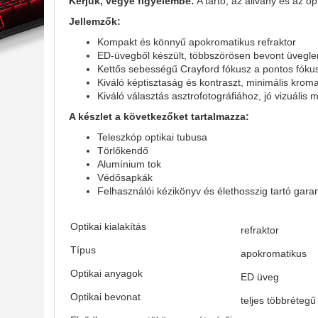
Kérjük, vegye figyelembe:
A tartó, az állvány és az op
Jellemzők:
Kompakt és könnyű apokromatikus refraktor
ED-üvegből készült, többszörösen bevont üvegl
Kettős sebességű Crayford fókusz a pontos fókus
Kiváló képtisztaság és kontraszt, minimális krom
Kiváló választás asztrofotográfiához, jó vizuális
A készlet a következőket tartalmazza:
Teleszkóp optikai tubusa
Törlőkendő
Alumínium tok
Védősapkák
Felhasználói kézikönyv és élethosszig tartó gara
Optikai kialakítás
refraktor
Típus
apokromatikus
Optikai anyagok
ED üveg
Optikai bevonat
teljes többréteg