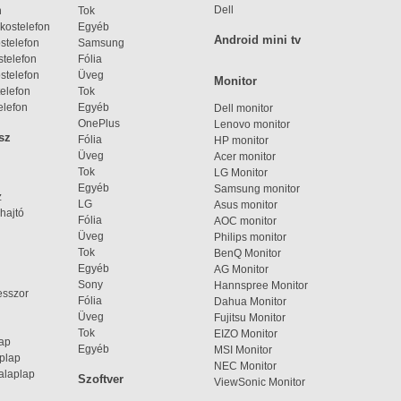
Dell
n
Tok
kostelefon
Egyéb
Android mini tv
stelefon
Samsung
telefon
Fólia
stelefon
Üveg
Monitor
elefon
Tok
elefon
Egyéb
Dell monitor
OnePlus
Lenovo monitor
sz
Fólia
HP monitor
Üveg
Acer monitor
Tok
LG Monitor
Egyéb
Samsung monitor
z
LG
Asus monitor
hajtó
Fólia
AOC monitor
Üveg
Philips monitor
Tok
BenQ Monitor
Egyéb
AG Monitor
Sony
Hannspree Monitor
esszor
Fólia
Dahua Monitor
Üveg
Fujitsu Monitor
Tok
EIZO Monitor
lap
Egyéb
MSI Monitor
aplap
NEC Monitor
alaplap
Szoftver
ViewSonic Monitor