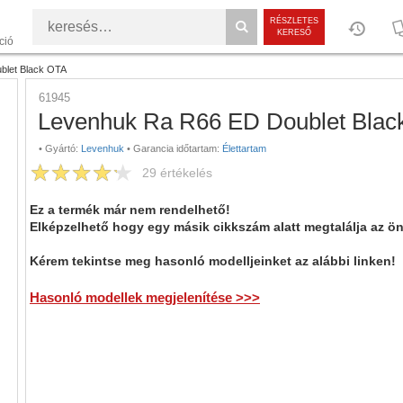
RÉSZLETES
KERESŐ
ció
blet Black OTA
61945
Levenhuk Ra R66 ED Doublet Blac
•
Gyártó:
Levenhuk
•
Garancia időtartam:
Élettartam
29
értékelés
Ez a termék már nem rendelhető!
Elképzelhető hogy egy másik cikkszám alatt megtalálja az ö
Kérem tekintse meg hasonló modelljeinket az alábbi linken!
Hasonló modellek megjelenítése >>>