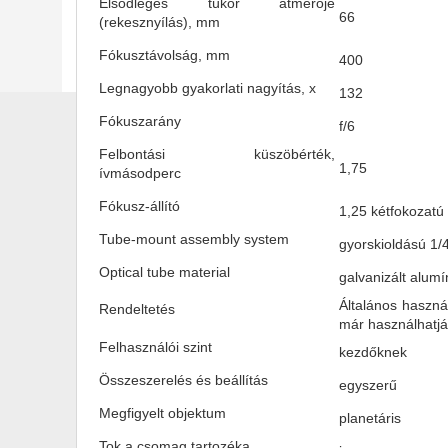
Elsődleges tükör átmérője
66
(rekesznyílás), mm
Fókusztávolság, mm
400
Legnagyobb gyakorlati nagyítás, x
132
Fókuszarány
f/6
Felbontási küszöbérték,
1,75
ívmásodperc
Fókusz-állító
1,25 kétfokozatú
Tube-mount assembly system
gyorskioldású 1/
Optical tube material
galvanizált alum
Általános haszná
Rendeltetés
már használhatjá
Felhasználói szint
kezdőknek
Összeszerelés és beállítás
egyszerű
Megfigyelt objektum
planetáris
Tok a csomag tartozéka