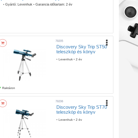
•
Gyártó:
Levenhuk
•
Garancia időtartam:
2 év
79205
Discovery Sky Trip ST50
teleszkóp és könyv
•
Levenhuk
•
2 év
Raktáron
79206
Discovery Sky Trip ST70
teleszkóp és könyv
•
Levenhuk
•
2 év