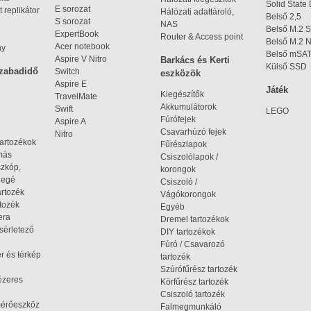
Solid State
E sorozat
 replikátor
Hálózati adattároló,
Belső 2,5
S sorozat
NAS
Belső M.2 
ExpertBook
Router & Access point
Belső M.2
Acer notebook
ny
Belső mSA
Aspire V Nitro
Barkács és Kerti
Külső SSD
szabadidő
Switch
eszközök
Aspire E
Játék
Kiegészítők
TravelMate
Akkumulátorok
Swift
LEGO
Fúrófejek
Aspire A
Csavarhúzó fejek
Nitro
tartozékok
Fűrészlapok
omás
Csiszolólapok /
szkóp,
korongok
iegé
Csiszoló /
artozék
Vágókorongok
tozék
Egyéb
era
Dremel tartozékok
ísérletező
DIY tartozékok
Fúró / Csavarozó
r és térkép
tartozék
Szúrófűrész tartozék
ézeres
Körfűrész tartozék
Csiszoló tartozék
mérőeszköz
Falmegmunkáló