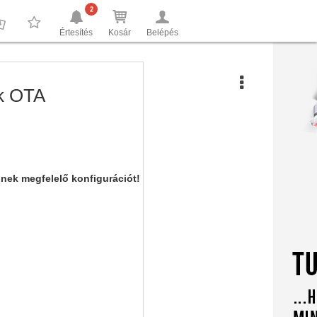
2
Értesítés
Kosár
Belépés
0
0
k OTA
nnek megfelelő konfigurációt!