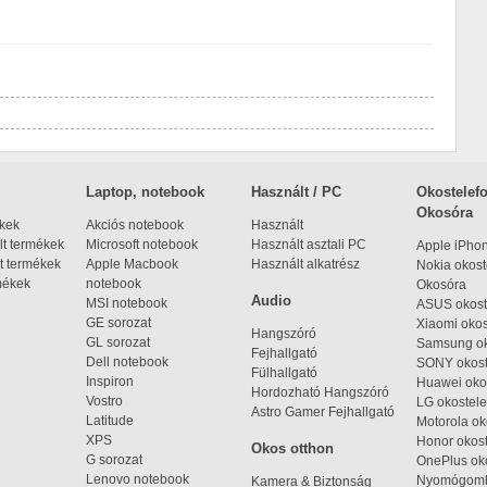
Laptop, notebook
Használt / PC
Okostelefo
Okosóra
ékek
Akciós notebook
Használt
t termékek
Microsoft notebook
Használt asztali PC
Apple iPho
t termékek
Apple Macbook
Használt alkatrész
Nokia okost
mékek
notebook
Okosóra
Audio
MSI notebook
ASUS okost
GE sorozat
Xiaomi okos
Hangszóró
GL sorozat
Samsung ok
Fejhallgató
Dell notebook
SONY okost
Fülhallgató
Inspiron
Huawei oko
Hordozható Hangszóró
Vostro
LG okostele
Astro Gamer Fejhallgató
Latitude
Motorola ok
XPS
Honor okost
Okos otthon
G sorozat
OnePlus ok
Lenovo notebook
Nyomógom
Kamera & Biztonság