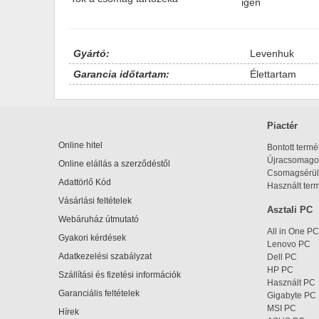
igen
Gyártó:
Levenhuk
Garancia időtartam:
Élettartam
Piactér
Online hitel
Bontott term
Újracsomagol
Online elállás a szerződéstől
Csomagsérül
Adattörlő Kód
Használt ter
Vásárlási feltételek
Asztali PC
Webáruház útmutató
All in One PC
Gyakori kérdések
Lenovo PC
Adatkezelési szabályzat
Dell PC
HP PC
Szállítási és fizetési információk
Használt PC
Garanciális feltételek
Gigabyte PC
MSI PC
Hírek