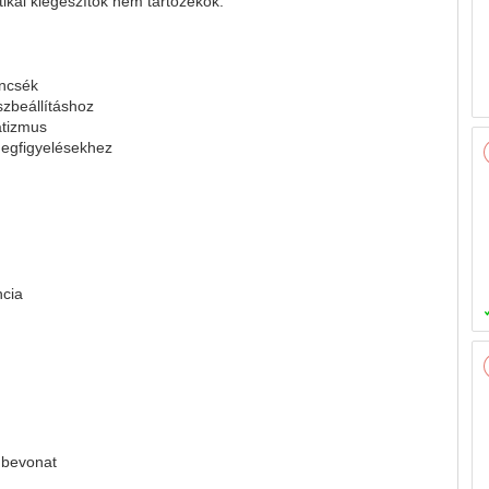
tikai kiegészítők nem tartozékok.
encsék
zbeállításhoz
atizmus
 megfigyelésekhez
ncia
ű bevonat