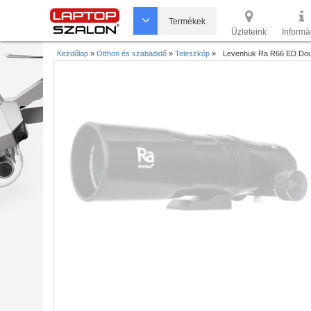
Termékek
Üzleteink
Informá
Kezdőlap
»
Otthon és szabadidő
»
Teleszkóp
»
Levenhuk Ra R66 ED Dou