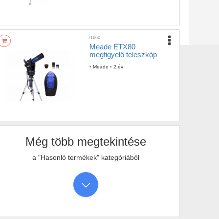
71660
Meade ETX80
megfigyelő teleszkóp
•
Meade
•
2 év
Még több megtekintése
a "Hasonló termékek" kategóriából