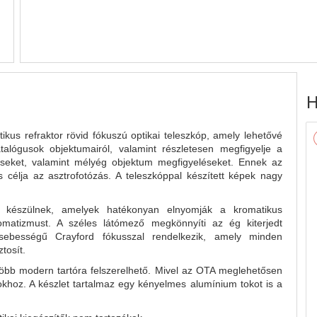
H
s refraktor rövid fókuszú optikai teleszkóp, amely lehetővé
lógusok objektumairól, valamint részletesen megfigyelje a
éseket, valamint mélyég objektum megfigyeléseket. Ennek az
 célja az asztrofotózás. A teleszkóppal készített képek nagy
ől készülnek, amelyek hatékonyan elnyomják a kromatikus
omatizmust. A széles látómező megkönnyíti az ég kiterjedt
 sebességű Crayford fókusszal rendelkezik, amely minden
tosít.
gtöbb modern tartóra felszerelhető. Mivel az OTA meglehetősen
okhoz. A készlet tartalmaz egy kényelmes alumínium tokot is a