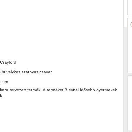
 Crayford
4 hüvelykes szárnyas csavar
ínium
latra tervezett termék. A terméket 3 évnél idősebb gyermekek
k.