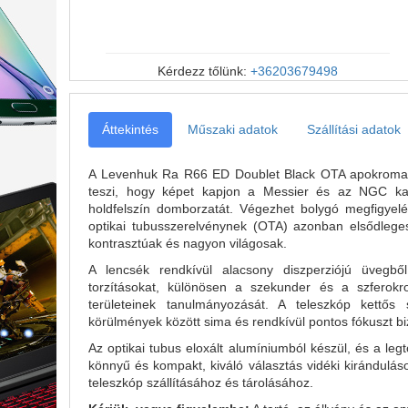
Kérdezz tőlünk:
+36203679498
Áttekintés
Műszaki adatok
Szállítási adatok
A Levenhuk Ra R66 ED Doublet Black OTA apokromatiku
teszi, hogy képet kapjon a Messier és az NGC kata
holdfelszín domborzatát. Végezhet bolygó megfigyel
optikai tubusszerelvénynek (OTA) azonban elsődleges
kontrasztúak és nagyon világosak.
A lencsék rendkívül alacsony diszperziójú üvegb
torzításokat, különösen a szekunder és a szferokr
területeinek tanulmányozását. A teleszkóp kettős
körülmények között sima és rendkívül pontos fókuszt biz
Az optikai tubus eloxált alumíniumból készül, és a le
könnyű és kompakt, kiváló választás vidéki kirándulás
teleszkóp szállításához és tárolásához.