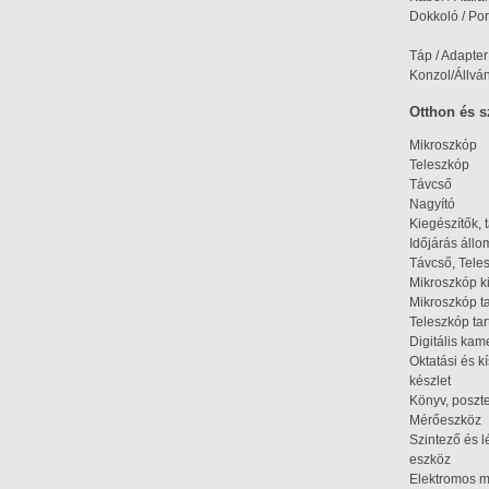
Dokkoló / Port
Táp / Adapter
Konzol/Állvá
Otthon és 
Mikroszkóp
Teleszkóp
Távcső
Nagyító
Kiegészítők, 
Időjárás áll
Távcső, Tele
Mikroszkóp k
Mikroszkóp t
Teleszkóp tar
Digitális kam
Oktatási és k
készlet
Könyv, poszte
Mérőeszköz
Szintező és l
eszköz
Elektromos 