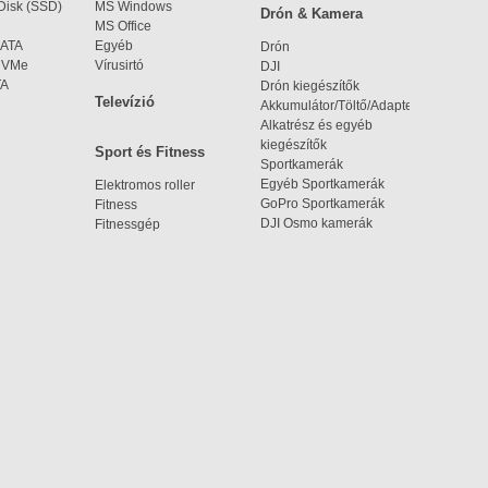
 Disk (SSD)
MS Windows
Drón & Kamera
MS Office
SATA
Egyéb
Drón
 NVMe
Vírusirtó
DJI
TA
Drón kiegészítők
Televízió
Akkumulátor/Töltő/Adapter
Alkatrész és egyéb
kiegészítők
Sport és Fitness
Sportkamerák
Egyéb Sportkamerák
Elektromos roller
GoPro Sportkamerák
Fitness
DJI Osmo kamerák
Fitnessgép