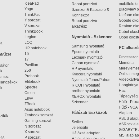
IdeaPad
mobiltelefo
Robot porszívó
Yoga
Blackview o
Szenzor & Kapcsoló &
ThinkPad
Ulefone oko
Konnektor
Y sorozat
Google okos
Robot porszívó
V sorozat
Realme oko
alkatrész
ThinkBook
Cubot okost
Nyomtató - Szkenner
Legion
Oppo okost
LOQ
ya
Samsung nyomtató
PC alkatré
HP notebook
Epson nyomtató
15
ntyűzet
Processzor
Lexmark nyomtató
17
Memória
Canon nyomtató
Pavilion
látor
Merevleme
HP nyomtató
250
ek
Optikai meg
Kyocera nyomtató
Probook
lemez
Videokártya
Nyomtató Toner/Patron
Elitebook
Tartozékok
Hangkártya
RICOH nyomtató
Spectre
ok
Ház
brother nyomtató
Omen
Tápegység
XEROX nyomtató
Envy
Hűtő - Proc
Szkenner
ZBook
Hűtő - VGA
Asus notebook
Hálózati Eszközök
Alaplap
Zenbook sorozat
zítők
ASUS alap
Gaming sorozat
Switch
ASRock al
N sorozat
Jelerősítő
GIGABYTE 
X sorozat
Hálózati adapter
MSI alaplap
P sorozat
kító
Hálózati kiegészítők