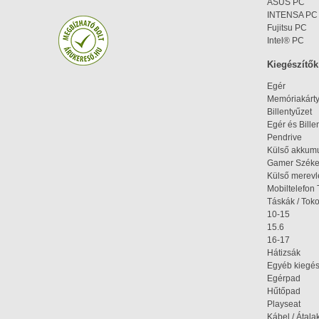
ASUS PC
INTENSA PC
Fujitsu PC
Intel® PC
Kiegészítők
Egér
Memóriakárt
Billentyűzet
Egér és Bille
Pendrive
Külső akkumu
Gamer Szék
Külső merev
Mobiltelefon 
Táskák / Tok
10-15
15.6
16-17
Hátizsák
Egyéb kiegés
Egérpad
Hűtőpad
Playseat
Kábel / Átala