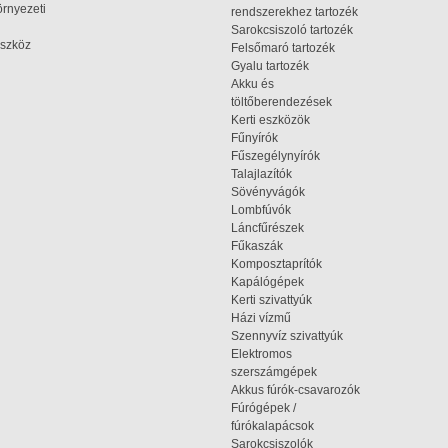
rnyezeti
rendszerekhez tartozék
Sarokcsiszoló tartozék
szköz
Felsőmaró tartozék
Gyalu tartozék
Akku és
töltőberendezések
Kerti eszközök
Fűnyírók
Fűszegélynyírók
Talajlazítók
Sövényvágók
Lombfúvók
Láncfűrészek
Fűkaszák
Komposztaprítók
Kapálógépek
Kerti szivattyúk
Házi vízmű
Szennyvíz szivattyúk
Elektromos
szerszámgépek
Akkus fúrók-csavarozók
Fúrógépek /
fúrókalapácsok
Sarokcsiszolók