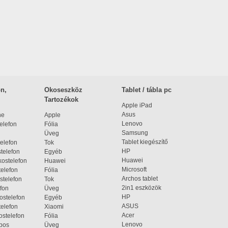
n,
Okoseszköz
Tablet / tábla pc
Tartozékok
Apple iPad
Asus
ne
Apple
Lenovo
elefon
Fólia
Samsung
Üveg
Tablet kiegészítő
elefon
Tok
HP
telefon
Egyéb
Huawei
ostelefon
Huawei
Microsoft
elefon
Fólia
Archos tablet
stelefon
Tok
2in1 eszközök
fon
Üveg
HP
ostelefon
Egyéb
ASUS
elefon
Xiaomi
Acer
ostelefon
Fólia
Lenovo
bos
Üveg