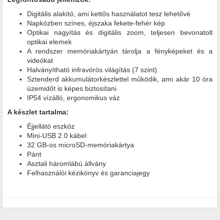
Digitális alakító, ami kettős használatot tesz lehetővé
Napközben színes, éjszaka fekete-fehér kép
Optikai nagyítás és digitális zoom, teljesen bevonatolt
optikai elemek
A rendszer memóriakártyán tárolja a fényképeket és a
videókat
Halványítható infravörös világítás (7 szint)
Sztenderd akkumulátorkészlettel működik, ami akár 10 óra
üzemidőt is képes biztosítani
IP54 vízálló, ergonomikus váz
A készlet tartalma:
Éjjellátó eszköz
Mini-USB 2.0 kábel
32 GB-os microSD-memóriakártya
Pánt
Asztali háromlábú állvány
Felhasználói kézikönyv és garanciajegy