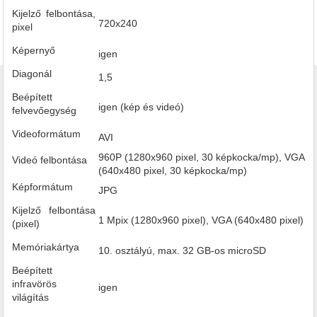
Kijelző felbontása,
720х240
pixel
Képernyő
igen
Diagonál
1,5
Beépített
igen (kép és videó)
felvevőegység
Videoformátum
AVI
960P (1280x960 pixel, 30 képkocka/mp), VGA
Videó felbontása
(640x480 pixel, 30 képkocka/mp)
Képformátum
JPG
Kijelző felbontása
1 Mpix (1280x960 pixel), VGA (640x480 pixel)
(pixel)
Memóriakártya
10. osztályú, max. 32 GB-os microSD
Beépített
infravörös
igen
világítás