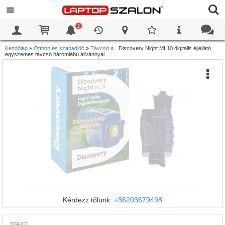
2
0
0
Kezdőlap
»
Otthon és szabadidő
»
Távcső
»
Discovery Night ML10 digitális éjjellátó
egyszemes távcső háromlábú állvánnyal
Kérdezz tőlünk:
+36203679498
79647