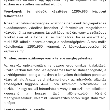
közben észrevétlen maradhat előttük.
Fényképek és videók készítése 1280x960 képpont
felbontással
A beépített felvevőegységnek köszönhetően élénk fényképeket és
akadásmentes videókat készíthet. A felvételeket megtekintheti
közvetlenül az egyszemes távcső képernyőjén, vagy a szükséges
fájlokat akár át is töltheti külső meghajtóra, ha az eszközt egy
mini-USB-kábellel összekapcsolja a számítógépével. A maximális
képfelbontás 1280x960 képpont. A képkockasebesség 30
képkocka/mp.
Minden, amire szüksége van a terepi megfigyeléshez
Az eszköz optikai-digitális rendszere ergonomikus kialakítású,
vízálló vázban található. Az egyszemes távcső stabilan fogható, a
vezérlőgombok pedig a maximális kényelem érdekében pontosan
kézre állnak. A sztenderd akkumulátorok az infravörös világítás
erősségétől függően 4—10 óra üzemidőt biztosítanak. Az
eszközhöz egy asztali háromlábú állvány is tartozik, ami tökéletes
kiegészítő a hosszú távú, állóhelyzetből történő
megfigyelésekhez, valamint videókészítés során segít stabilizálni
a képet.
Legfontosabb jellemzők: