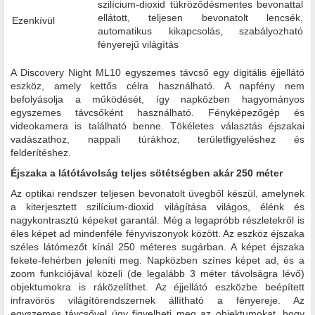
szilícium-dioxid tükröződésmentes bevonattal
ellátott, teljesen bevonatolt lencsék,
Ezenkívül
automatikus kikapcsolás, szabályozható
fényerejű világítás
A Discovery Night ML10 egyszemes távcső egy digitális éjjellátó
eszköz, amely kettős célra használható. A napfény nem
befolyásolja a működését, így napközben hagyományos
egyszemes távcsőként használható. Fényképezőgép és
videokamera is található benne. Tökéletes választás éjszakai
vadászathoz, nappali túrákhoz, területfigyeléshez és
felderítéshez.
Éjszaka a látótávolság teljes sötétségben akár 250 méter
Az optikai rendszer teljesen bevonatolt üvegből készül, amelynek
a kiterjesztett szilícium-dioxid világítása világos, élénk és
nagykontrasztú képeket garantál. Még a legapróbb részletekről is
éles képet ad mindenféle fényviszonyok között. Az eszköz éjszaka
széles látómezőt kínál 250 méteres sugárban. A képet éjszaka
fekete-fehérben jeleníti meg. Napközben színes képet ad, és a
zoom funkciójával közeli (de legalább 3 méter távolságra lévő)
objektumokra is ráközelíthet. Az éjjellátó eszközbe beépített
infravörös világítórendszernek állítható a fényereje. Az
egyszemes távcsővel úgy figyelheti meg az objektumokat, hogy