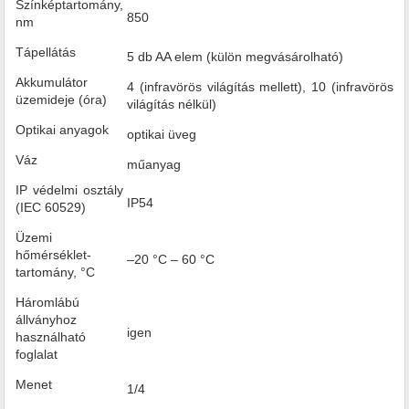
Színképtartomány,
850
nm
Tápellátás
5 db AA elem (külön megvásárolható)
Akkumulátor
4 (infravörös világítás mellett), 10 (infravörös
üzemideje (óra)
világítás nélkül)
Optikai anyagok
optikai üveg
Váz
műanyag
IP védelmi osztály
IP54
(IEC 60529)
Üzemi
hőmérséklet-
–20 °C – 60 °C
tartomány, °C
Háromlábú
állványhoz
igen
használható
foglalat
Menet
1/4