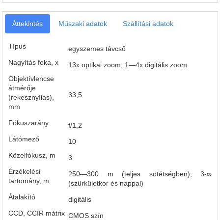
Áttekintés
Műszaki adatok
Szállítási adatok
Típus
egyszemes távcső
Nagyítás foka, x
13x optikai zoom, 1—4x digitális zoom
Objektívlencse
átmérője
33,5
(rekesznyílás),
mm
Fókuszarány
f/1,2
Látómező
10
Közelfókusz, m
3
Érzékelési
250—300 m (teljes sötétségben); 3-∞
tartomány, m
(szürkületkor és nappal)
Átalakító
digitális
CCD, CCIR mátrix
CMOS szín