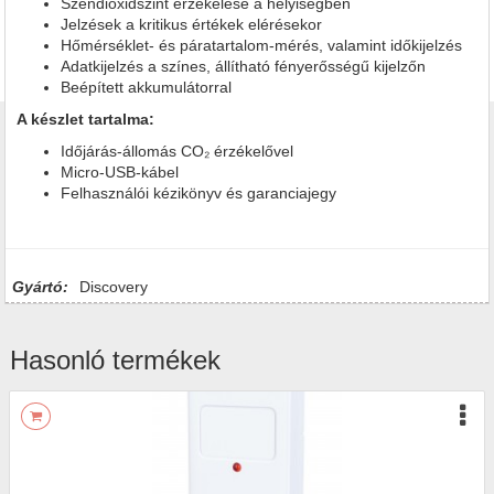
Széndioxidszint érzékelése a helyiségben
Jelzések a kritikus értékek elérésekor
Hőmérséklet- és páratartalom-mérés, valamint időkijelzés
Adatkijelzés a színes, állítható fényerősségű kijelzőn
Beépített akkumulátorral
A készlet tartalma:
Időjárás-állomás CO₂ érzékelővel
Micro-USB-kábel
Felhasználói kézikönyv és garanciajegy
Gyártó:
Discovery
Hasonló termékek