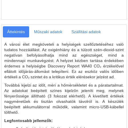
Áttekintés
Műszaki adatok
Szállítási adatok
A városi élet megköveteli a helyiségek szellőztetéséhez való
tudatos hozzáállást. Az oxigénhiány és a túlzott szén-dioxid-szint
negatívan befolyásolhatja mind az egészséget, mind a
mindennapi munkavégzést. A helyzet kézben tartása érdekében
érdemes a helyiségbe Discovery Report WA40 CO₂ érzékelővel
ellátott időjárás-állomást telepíteni. Ez az eszköz valós időben
értékeli a CO₂ szintet és a kritikus érték elérésekor jelzést ad.
Továbbá kijelzi az időt, méri a hőmérsékletet és a páratartalmat.
Az adatokat beépített színes kijelzőn jeleníti meg, melynek
fényerőssége állítható (3 fokozat elérhető). A kivetített értékek
nagyméretűek és tisztán olvashatók távolról is. A készülék
beépített akkumulátorral működik, valamint micro-USB-kábellel
tölthető.
Legfontosabb jellemzők: