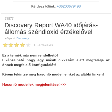
Kérdezz tőlünk:
+36203679498
78877
Discovery Report WA40 időjárás-
állomás széndioxid érzékelővel
•
Gyártó:
Discovery
15
értékelés
Ez a termék már nem rendelhető!
Elképzelhető hogy egy másik cikkszám alatt megtalálja az
önnek megfelelő konfigurációt!
Kérem tekintse meg hasonló modelljeinket az alábbi linken!
Hasonló modellek megjelenítése >>>