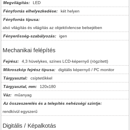
Megvilágítás:
LED
Fényforrás elhelyezkedése:
két helyen
Fényforrás típusa:
alsó világítás és világítás az objektívlencse belsejében
Fényerősség-szabályozás:
igen
Mechanikai felépítés
Fejrész:
4,3 hüvelykes, színes LCD-képernyő (rögzített)
Mikroszkóp fejrész típusa:
digitális képernyő / PC monitor
Tárgyasztal:
csíptetőkkel
Tárgyasztal, mm:
120x180
Váz:
műanyag
Az összeszerelés és a telepítés nehézségi szintje:
rendkívül egyszerű
Digitális / Képalkotás