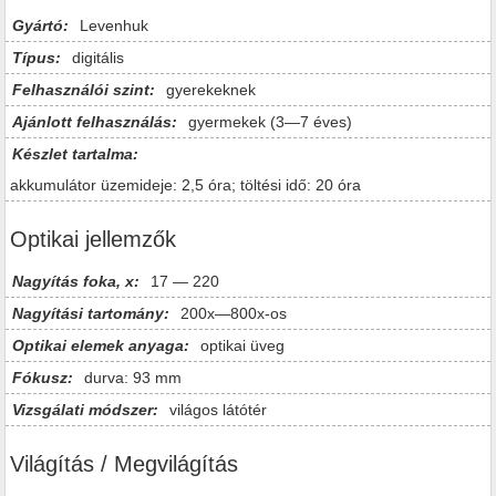
Gyártó:
Levenhuk
Típus:
digitális
Felhasználói szint:
gyerekeknek
Ajánlott felhasználás:
gyermekek (3—7 éves)
Készlet tartalma:
akkumulátor üzemideje: 2,5 óra; töltési idő: 20 óra
Optikai jellemzők
Nagyítás foka, x:
17 — 220
Nagyítási tartomány:
200x—800x-os
Optikai elemek anyaga:
optikai üveg
Fókusz:
durva: 93 mm
Vizsgálati módszer:
világos látótér
Világítás / Megvilágítás