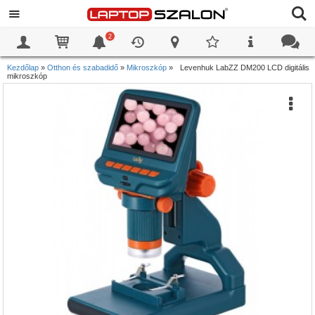
2
0
0
Kezdőlap
»
Otthon és szabadidő
»
Mikroszkóp
»
Levenhuk LabZZ DM200 LCD digitális
mikroszkóp