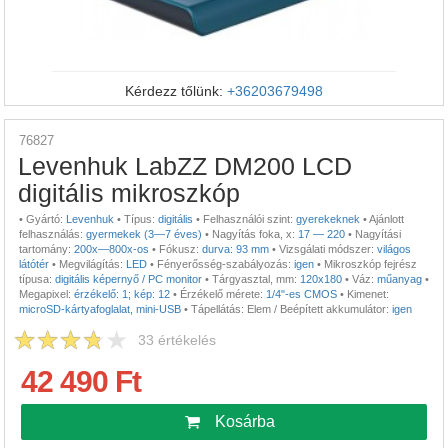
Kérdezz tőlünk:
+36203679498
76827
Levenhuk LabZZ DM200 LCD
digitális mikroszkóp
•
Gyártó:
Levenhuk
•
Típus:
digitális
•
Felhasználói szint:
gyerekeknek
•
Ajánlott
felhasználás:
gyermekek (3—7 éves)
•
Nagyítás foka, x:
17 — 220
•
Nagyítási
tartomány:
200x—800x-os
•
Fókusz:
durva: 93 mm
•
Vizsgálati módszer:
világos
látótér
•
Megvilágítás:
LED
•
Fényerősség-szabályozás:
igen
•
Mikroszkóp fejrész
típusa:
digitális képernyő / PC monitor
•
Tárgyasztal, mm:
120x180
•
Váz:
műanyag
•
Megapixel:
érzékelő: 1; kép: 12
•
Érzékelő mérete:
1/4"-es CMOS
•
Kimenet:
microSD-kártyafoglalat, mini-USB
•
Tápellátás: Elem / Beépített akkumulátor:
igen
33
értékelés
42 490 Ft
Kosárba