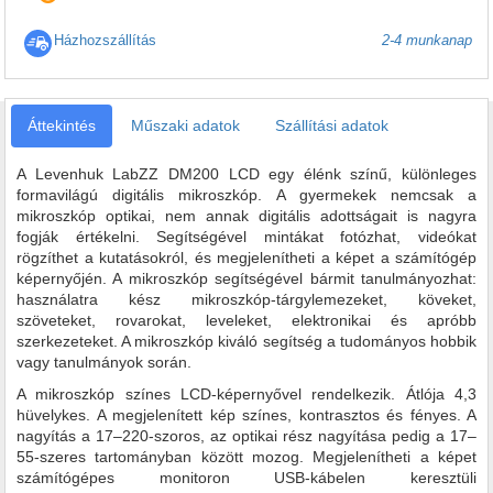
Házhozszállítás
2-4 munkanap
Áttekintés
Műszaki adatok
Szállítási adatok
A Levenhuk LabZZ DM200 LCD egy élénk színű, különleges
formavilágú digitális mikroszkóp. A gyermekek nemcsak a
mikroszkóp optikai, nem annak digitális adottságait is nagyra
fogják értékelni. Segítségével mintákat fotózhat, videókat
rögzíthet a kutatásokról, és megjelenítheti a képet a számítógép
képernyőjén. A mikroszkóp segítségével bármit tanulmányozhat:
használatra kész mikroszkóp-tárgylemezeket, köveket,
szöveteket, rovarokat, leveleket, elektronikai és apróbb
szerkezeteket. A mikroszkóp kiváló segítség a tudományos hobbik
vagy tanulmányok során.
A mikroszkóp színes LCD-képernyővel rendelkezik. Átlója 4,3
hüvelykes. A megjelenített kép színes, kontrasztos és fényes. A
nagyítás a 17–220-szoros, az optikai rész nagyítása pedig a 17–
55-szeres tartományban között mozog. Megjelenítheti a képet
számítógépes monitoron USB-kábelen keresztüli