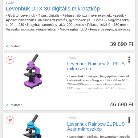
61020
Levenhuk DTX 30 digitális mikroszkóp
•
Gyártó:
Levenhuk
•
Típus:
digitális
•
Felhasználói szint:
gyerekeknek, kezdők
•
Ajánlott felhasználás:
alkalmazott kutatás, gyermekek (3—7 éves)
•
Nagyítás foka,
x:
20 — 230
•
Nagyítási tartomány:
akár 200-szoros
•
Fókusz:
kézi, 0—150 mm
•
Vizsgálati módszer:
világos látótér
•
Megvilágítás:
LED
•
Fényerősség-szabályozás:
igen
•
Mikroszkóp fejrész típusa:
digitális képernyő / PC monitor
•
Váz:
műanyag
•
Megapixel:
2
•
Kimenet:
USB 2.0
39 890 Ft
Raktáron
70230
Levenhuk Rainbow 2L PLUS
mikroszkóp
•
Levenhuk
•
biológiai, fény/optikai
•
kezdők
•
iskola/oktatás
•
Magyar
•
Lila
•
64 — 640
•
200x—800x-os
•
durva
•
világos látótér
•
LED
•
igen
•
monokuláris
•
90x90
•
fém
•
igen
•
porvédő
46 690 Ft
Raktáron
70231
Levenhuk Rainbow 2L PLUS
Azúr mikroszkóp
•
Levenhuk
•
biológiai, fény/optikai
•
kezdők