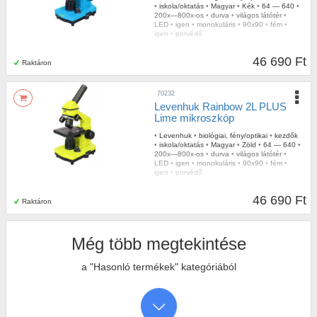
•
iskola/oktatás
•
Magyar
•
Kék
•
64 — 640
•
200x—800x-os
•
durva
•
világos látótér
•
LED
•
igen
•
monokuláris
•
90x90
•
fém
•
igen
•
porvédő
46 690 Ft
Raktáron
70232
Levenhuk Rainbow 2L PLUS
Lime mikroszkóp
•
Levenhuk
•
biológiai, fény/optikai
•
kezdők
•
iskola/oktatás
•
Magyar
•
Zöld
•
64 — 640
•
200x—800x-os
•
durva
•
világos látótér
•
LED
•
igen
•
monokuláris
•
90x90
•
fém
•
igen
•
porvédő
46 690 Ft
Raktáron
Még több megtekintése
a "Hasonló termékek" kategóriából