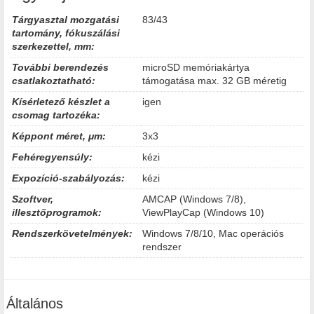
Tárgyasztal mozgatási
83/43
tartomány, fókuszálási
szerkezettel, mm:
További berendezés
microSD memóriakártya
csatlakoztatható:
támogatása max. 32 GB méretig
Kísérletező készlet a
igen
csomag tartozéka:
Képpont méret, μm:
3x3
Fehéregyensúly:
kézi
Expozíció-szabályozás:
kézi
Szoftver,
AMCAP (Windows 7/8),
illesztőprogramok:
ViewPlayCap (Windows 10)
Rendszerkövetelmények:
Windows 7/8/10, Mac operációs
rendszer
Általános