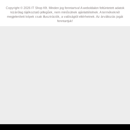
Copyright © 2026 IT Shop Kft. Minden jog fenntartva! A weboldalon feltüntetett adatok
kizárólag tájékoztató jellegűek, nem minősülnek ajánlattételnek. A termékeknél
megjelenített képek csak illusztrációk, a valóságtól eltérhetnek. Az árváltozás jogát
fenntartjuk!