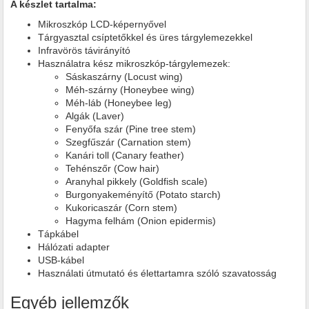
A készlet tartalma:
Mikroszkóp LCD-képernyővel
Tárgyasztal csíptetőkkel és üres tárgylemezekkel
Infravörös távirányító
Használatra kész mikroszkóp-tárgylemezek:
Sáskaszárny (Locust wing)
Méh-szárny (Honeybee wing)
Méh-láb (Honeybee leg)
Algák (Laver)
Fenyőfa szár (Pine tree stem)
Szegfűszár (Carnation stem)
Kanári toll (Canary feather)
Tehénszőr (Cow hair)
Aranyhal pikkely (Goldfish scale)
Burgonyakeményítő (Potato starch)
Kukoricaszár (Corn stem)
Hagyma felhám (Onion epidermis)
Tápkábel
Hálózati adapter
USB-kábel
Használati útmutató és élettartamra szóló szavatosság
Egyéb jellemzők