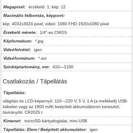
Megapixel:
érzékelő: 1; kép: 12
Maximális felbontás, képpont:
kép: 4032x3024 pixel; videó: 1080 FHD 1920x1080 pixel
Érzékelő mérete:
1/4"-es CMOS
Képformátum:
*.jpg
Videófelvétel:
igen
Videóformátum:
*.avi
Színképtartomány, nm:
410—1100
Csatlakozás / Tápellátás
Tápellátás:
világítás és LCD-képernyő: 110—220 V; 5 V, 1 A (a mellékelt) USB-
kábelen vagy az 1800 mAh beépített akkumulátoron keresztül;
távirányító: CR2025 t
Kimenet:
microSD-kártyafoglalat, mini-USB
Tápellátás: Elem / Beépített akkumulátor:
igen