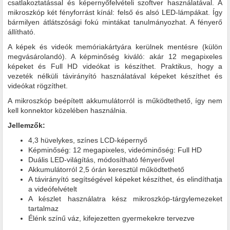
csatlakoztatással és képernyőfelvételi szoftver használatával. A
mikroszkóp két fényforrást kínál: felső és alsó LED-lámpákat. Így
bármilyen átlátszósági fokú mintákat tanulmányozhat. A fényerő
állítható.
A képek és videók memóriakártyára kerülnek mentésre (külön
megvásárolandó). A képminőség kiváló: akár 12 megapixeles
képeket és Full HD videókat is készíthet. Praktikus, hogy a
vezeték nélküli távirányító használatával képeket készíthet és
videókat rögzíthet.
A mikroszkóp beépített akkumulátorról is működtethető, így nem
kell konnektor közelében használnia.
Jellemzők:
4,3 hüvelykes, színes LCD-képernyő
Képminőség: 12 megapixeles, videóminőség: Full HD
Duális LED-világítás, módosítható fényerővel
Akkumulátorról 2,5 órán keresztül működtethető
A távirányító segítségével képeket készíthet, és elindíthatja
a videófelvételt
A készlet használatra kész mikroszkóp-tárgylemezeket
tartalmaz
Élénk színű váz, kifejezetten gyermekekre tervezve