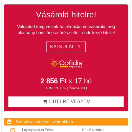
Vásárold hitelre!
Valósítsd meg velünk az álmaidat és vásárold meg
alacsony havi törlesztőrészlettel rendelkező hitellel
KALKULÁL
2 856 Ft
x 17 hó
THM: 19.90 % | Önrész: 0 Ft
HITELRE VESZEM
Személyes átvétel üzletünkben
Laptopszalon Pécs
Külső raktáron