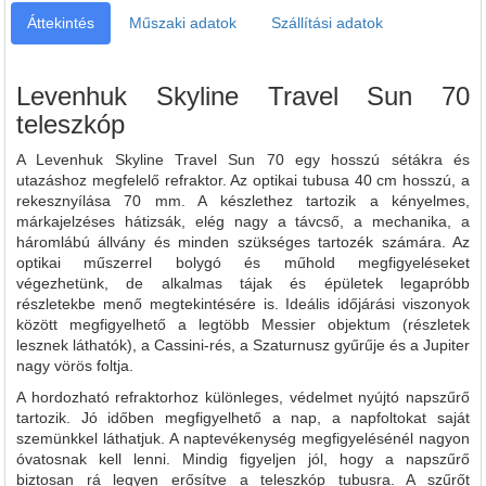
Áttekintés
Műszaki adatok
Szállítási adatok
Levenhuk Skyline Travel Sun 70
teleszkóp
A Levenhuk Skyline Travel Sun 70 egy hosszú sétákra és
utazáshoz megfelelő refraktor. Az optikai tubusa 40 cm hosszú, a
rekesznyílása 70 mm. A készlethez tartozik a kényelmes,
márkajelzéses hátizsák, elég nagy a távcső, a mechanika, a
háromlábú állvány és minden szükséges tartozék számára. Az
optikai műszerrel bolygó és műhold megfigyeléseket
végezhetünk, de alkalmas tájak és épületek legapróbb
részletekbe menő megtekintésére is. Ideális időjárási viszonyok
között megfigyelhető a legtöbb Messier objektum (részletek
lesznek láthatók), a Cassini-rés, a Szaturnusz gyűrűje és a Jupiter
nagy vörös foltja.
A hordozható refraktorhoz különleges, védelmet nyújtó napszűrő
tartozik. Jó időben megfigyelhető a nap, a napfoltokat saját
szemünkkel láthatjuk. A naptevékenység megfigyelésénél nagyon
óvatosnak kell lenni. Mindig figyeljen jól, hogy a napszűrő
biztosan rá legyen erősítve a teleszkóp tubusra. A szűrőt