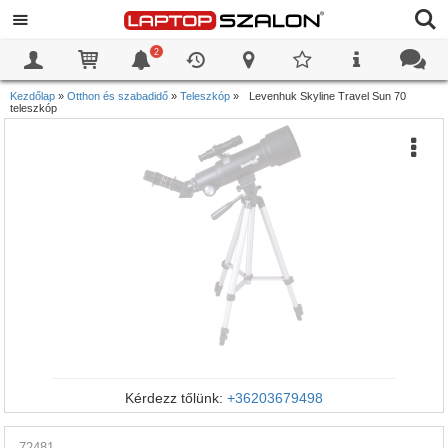
2
0
0
Kezdőlap
»
Otthon és szabadidő
»
Teleszkóp
»
Levenhuk Skyline Travel Sun 70
teleszkóp
Kérdezz tőlünk:
+36203679498
72481