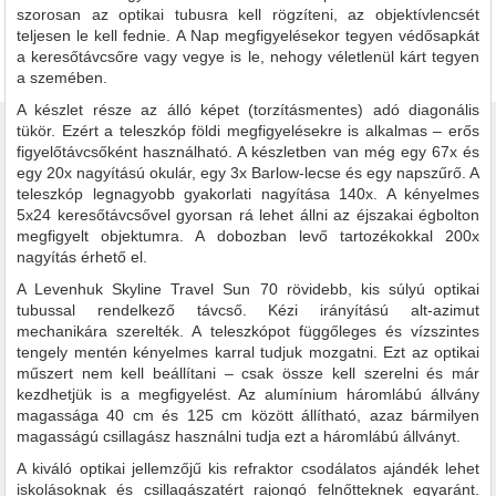
szorosan az optikai tubusra kell rögzíteni, az objektívlencsét
teljesen le kell fednie. A Nap megfigyelésekor tegyen védősapkát
a keresőtávcsőre vagy vegye is le, nehogy véletlenül kárt tegyen
a szemében.
A készlet része az álló képet (torzításmentes) adó diagonális
tükör. Ezért a teleszkóp földi megfigyelésekre is alkalmas – erős
figyelőtávcsőként használható. A készletben van még egy 67x és
egy 20x nagyítású okulár, egy 3x Barlow-lecse és egy napszűrő. A
teleszkóp legnagyobb gyakorlati nagyítása 140x. A kényelmes
5x24 keresőtávcsővel gyorsan rá lehet állni az éjszakai égbolton
megfigyelt objektumra. A dobozban levő tartozékokkal 200x
nagyítás érhető el.
A Levenhuk Skyline Travel Sun 70 rövidebb, kis súlyú optikai
tubussal rendelkező távcső. Kézi irányítású alt-azimut
mechanikára szerelték. A teleszkópot függőleges és vízszintes
tengely mentén kényelmes karral tudjuk mozgatni. Ezt az optikai
műszert nem kell beállítani – csak össze kell szerelni és már
kezdhetjük is a megfigyelést. Az alumínium háromlábú állvány
magassága 40 cm és 125 cm között állítható, azaz bármilyen
magasságú csillagász használni tudja ezt a háromlábú állványt.
A kiváló optikai jellemzőjű kis refraktor csodálatos ajándék lehet
iskolásoknak és csillagászatért rajongó felnőtteknek egyaránt.