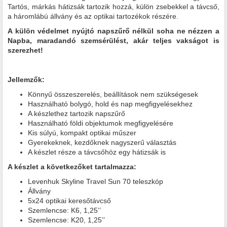
Tartós, márkás hátizsák tartozik hozzá, külön zsebekkel a távcső,
a háromlábú állvány és az optikai tartozékok részére.
A külön védelmet nyújtó napszűrő nélkül soha ne nézzen a
Napba, maradandó szemsérülést, akár teljes vakságot is
szerezhet!
Jellemzők:
Könnyű összeszerelés, beállítások nem szükségesek
Használható bolygó, hold és nap megfigyelésekhez
A készlethez tartozik napszűrő
Használható földi objektumok megfigyelésére
Kis súlyú, kompakt optikai műszer
Gyerekeknek, kezdőknek nagyszerű választás
A készlet része a távcsőhöz egy hátizsák is
A készlet a következőket tartalmazza:
Levenhuk Skyline Travel Sun 70 teleszkóp
Állvány
5x24 optikai keresőtávcső
Szemlencse: K6, 1,25’’
Szemlencse: K20, 1,25’’