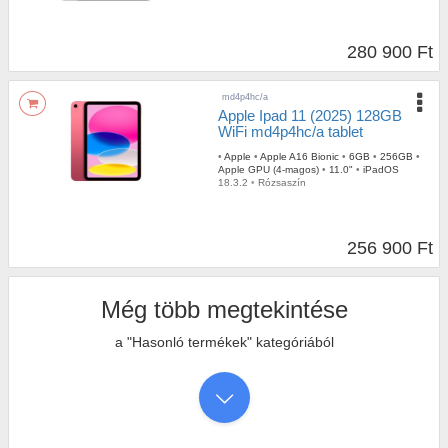
280 900 Ft
md4p4hc/a
Apple Ipad 11 (2025) 128GB
WiFi md4p4hc/a tablet
•
Apple
•
Apple A16 Bionic
•
6GB
•
256GB
•
Apple GPU (4-magos)
•
11.0"
•
iPadOS
18.3.2
•
Rózsaszín
256 900 Ft
Még több megtekintése
a "Hasonló termékek" kategóriából