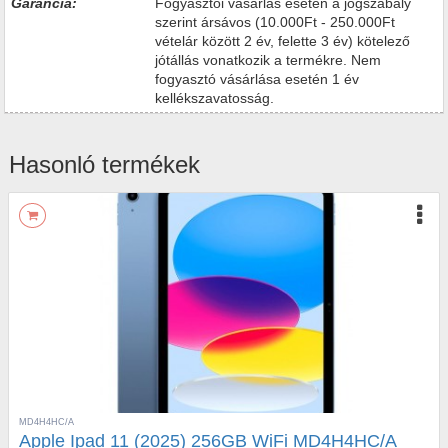
Garancia:
Fogyasztói vásárlás esetén a jogszabály
szerint ársávos (10.000Ft - 250.000Ft
vételár között 2 év, felette 3 év) kötelező
jótállás vonatkozik a termékre. Nem
fogyasztó vásárlása esetén 1 év
kellékszavatosság.
Hasonló termékek
MD4H4HC/A
Apple Ipad 11 (2025) 256GB WiFi MD4H4HC/A