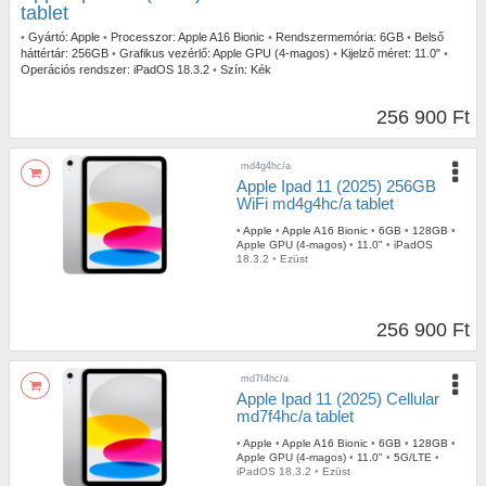
tablet
•
Gyártó:
Apple
•
Processzor:
Apple A16 Bionic
•
Rendszermemória:
6GB
•
Belső
háttértár:
256GB
•
Grafikus vezérlő:
Apple GPU (4-magos)
•
Kijelző méret:
11.0"
•
Operációs rendszer:
iPadOS 18.3.2
•
Szín:
Kék
256 900 Ft
md4g4hc/a
Apple Ipad 11 (2025) 256GB
WiFi md4g4hc/a tablet
•
Apple
•
Apple A16 Bionic
•
6GB
•
128GB
•
Apple GPU (4-magos)
•
11.0"
•
iPadOS
18.3.2
•
Ezüst
256 900 Ft
md7f4hc/a
Apple Ipad 11 (2025) Cellular
md7f4hc/a tablet
•
Apple
•
Apple A16 Bionic
•
6GB
•
128GB
•
Apple GPU (4-magos)
•
11.0"
•
5G/LTE
•
iPadOS 18.3.2
•
Ezüst