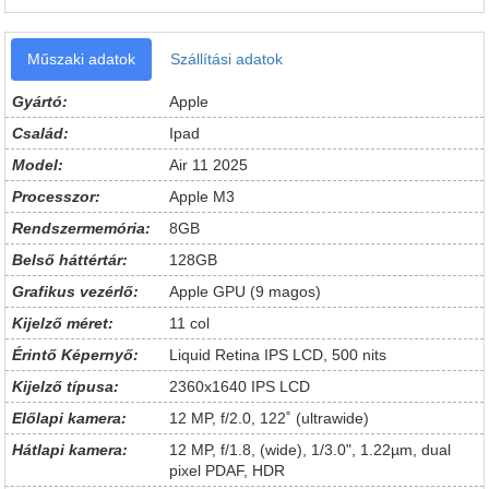
Műszaki adatok
Szállítási adatok
Gyártó:
Apple
Család:
Ipad
Model:
Air 11 2025
Processzor:
Apple M3
Rendszermemória:
8GB
Belső háttértár:
128GB
Grafikus vezérlő:
Apple GPU (9 magos)
Kijelző méret:
11 col
Érintő Képernyő:
Liquid Retina IPS LCD, 500 nits
Kijelző típusa:
2360x1640 IPS LCD
Előlapi kamera:
12 MP, f/2.0, 122˚ (ultrawide)
Hátlapi kamera:
12 MP, f/1.8, (wide), 1/3.0", 1.22µm, dual
pixel PDAF, HDR