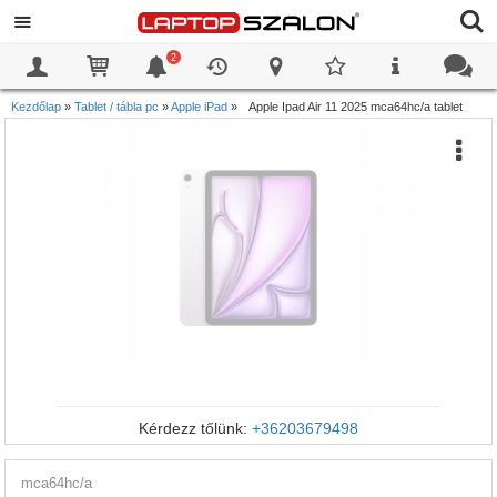
2
0
0
Kezdőlap
»
Tablet / tábla pc
»
Apple iPad
»
Apple Ipad Air 11 2025 mca64hc/a tablet
Kérdezz tőlünk:
+36203679498
mca64hc/a