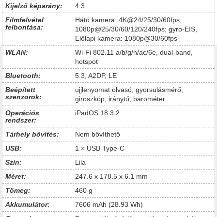
Kijelző képarány:
4:3
Filmfelvétel
Hátó kamera: 4K@24/25/30/60fps,
felbontása:
1080p@25/30/60/120/240fps; gyro-EIS,
Előlapi kamera: 1080p@30/60fps
WLAN:
Wi-Fi 802.11 a/b/g/n/ac/6e, dual-band,
hotspot
Bluetooth:
5.3, A2DP, LE
Beépített
ujjlenyomat olvasó, gyorsulásmérő,
szenzorok:
giroszkóp, iránytű, barométer
Operációs
iPadOS 18.3.2
rendszer:
Tárhely bővítés:
Nem bővíthető
USB:
1 × USB Type-C
Szín:
Lila
Méret:
247.6 x 178.5 x 6.1 mm
Tömeg:
460 g
Akkumulátor:
7606 mAh (28.93 Wh)