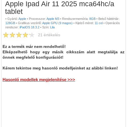
Apple Ipad Air 11 2025 mca64hc/a
tablet
•
Gyártó:
Apple
•
Processzor:
Apple M3
•
Rendszermemória:
8GB
•
Belső háttértár:
128GB
•
Grafikus vezérlő:
Apple GPU (9 magos)
•
Kijelző méret:
11 col
•
Operációs
rendszer:
iPadOS 18.3.2
•
Szín:
Lila
21
értékelés
Ez a termék már nem rendelhető!
Elképzelhető hogy egy másik cikkszám alatt megtalálja az
önnek megfelelő konfigurációt!
Kérem tekintse meg hasonló modelljeinket az alábbi linken!
Hasonló modellek megjelenítése >>>