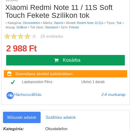
Xiaomi Redmi Note 11 / 11S Soft
Touch Fekete Szilikon tok
•
Kategória:
Okostelefon
•
Márka:
Xiaomi
•
Modell:
Redmi Note 11/11s
•
Típus:
Tok
•
Anyag:
Szilikon
•
Tok típus:
Standard
•
Szín:
Fekete
28
értékelés
2 988 Ft
Kosárba
Személyes átvétel üzletünkben
Laptopszalon Pécs
Utolsó 1 darab
Házhozszállítás
2-4 munkanap
Műszaki adatok
Szállítási adatok
Kategória:
Okostelefon