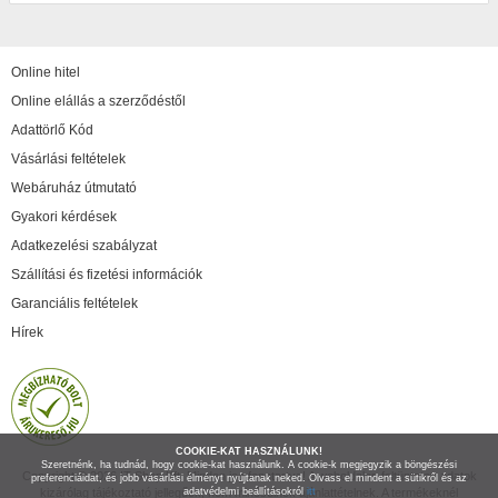
Online hitel
Online elállás a szerződéstől
Adattörlő Kód
Vásárlási feltételek
Webáruház útmutató
Gyakori kérdések
Adatkezelési szabályzat
Szállítási és fizetési információk
Garanciális feltételek
Hírek
COOKIE-KAT HASZNÁLUNK!
Szeretnénk, ha tudnád, hogy cookie-kat használunk. A cookie-k megjegyzik a böngészési
Copyright © 2026 IT Shop Kft. Minden jog fenntartva! A weboldalon feltüntetett adatok
preferenciáidat, és jobb vásárlási élményt nyújtanak neked. Olvass el mindent a sütikről és az
kizárólag tájékoztató jellegűek, nem minősülnek ajánlattételnek. A termékeknél
adatvédelmi beállításokról
itt