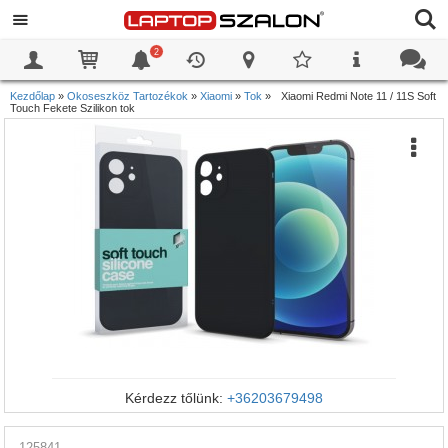
2
0
0
Kezdőlap
»
Okoseszköz Tartozékok
»
Xiaomi
»
Tok
»
Xiaomi Redmi Note 11 / 11S Soft
Touch Fekete Szilikon tok
Kérdezz tőlünk:
+36203679498
125841