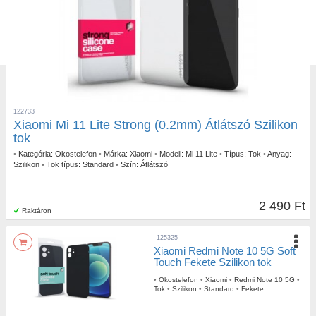
122733
Xiaomi Mi 11 Lite Strong (0.2mm) Átlátszó Szilikon
tok
•
Kategória:
Okostelefon
•
Márka:
Xiaomi
•
Modell:
Mi 11 Lite
•
Típus:
Tok
•
Anyag:
Szilikon
•
Tok típus:
Standard
•
Szín:
Átlátszó
2 490 Ft
Raktáron
125325
Xiaomi Redmi Note 10 5G Soft
Touch Fekete Szilikon tok
•
Okostelefon
•
Xiaomi
•
Redmi Note 10 5G
•
Tok
•
Szilikon
•
Standard
•
Fekete