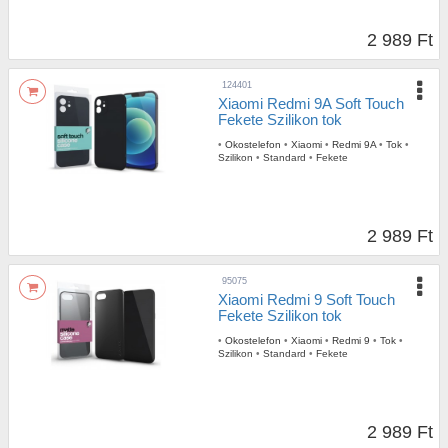
2 989 Ft
124401
Xiaomi Redmi 9A Soft Touch
Fekete Szilikon tok
•
Okostelefon
•
Xiaomi
•
Redmi 9A
•
Tok
•
Szilikon
•
Standard
•
Fekete
2 989 Ft
95075
Xiaomi Redmi 9 Soft Touch
Fekete Szilikon tok
•
Okostelefon
•
Xiaomi
•
Redmi 9
•
Tok
•
Szilikon
•
Standard
•
Fekete
2 989 Ft