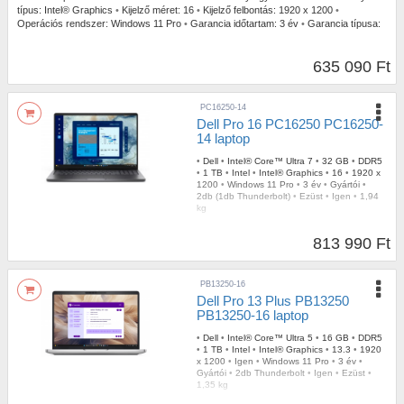
típus:
Intel® Graphics
•
Kijelző méret:
16
•
Kijelző felbontás:
1920 x 1200
•
Operációs rendszer:
Windows 11 Pro
•
Garancia időtartam:
3 év
•
Garancia típusa:
Gyártói
•
USB Type-C:
2db (1db Thunderbolt)
•
Szín:
Ezüst
•
Ujjlenyomat olvasó:
Igen
•
Tömeg:
1,94 kg
635 090 Ft
PC16250-14
Dell Pro 16 PC16250 PC16250-
14 laptop
•
Dell
•
Intel® Core™ Ultra 7
•
32 GB
•
DDR5
•
1 TB
•
Intel
•
Intel® Graphics
•
16
•
1920 x
1200
•
Windows 11 Pro
•
3 év
•
Gyártói
•
2db (1db Thunderbolt)
•
Ezüst
•
Igen
•
1,94
kg
813 990 Ft
PB13250-16
Dell Pro 13 Plus PB13250
PB13250-16 laptop
•
Dell
•
Intel® Core™ Ultra 5
•
16 GB
•
DDR5
•
1 TB
•
Intel
•
Intel® Graphics
•
13.3
•
1920
x 1200
•
Igen
•
Windows 11 Pro
•
3 év
•
Gyártói
•
2db Thunderbolt
•
Igen
•
Ezüst
•
1,35 kg