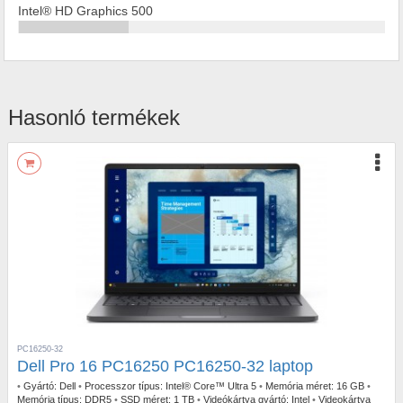
Intel® HD Graphics 500
Hasonló termékek
PC16250-32
Dell Pro 16 PC16250 PC16250-32 laptop
•
Gyártó:
Dell
•
Processzor típus:
Intel® Core™ Ultra 5
•
Memória méret:
16 GB
•
Memória típus:
DDR5
•
SSD méret:
1 TB
•
Videókártya gyártó:
Intel
•
Videokártya