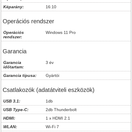
Képarány:
16:10
Operációs rendszer
Operációs
Windows 11 Pro
rendszer:
Garancia
Garancia
3 év
időtartam:
Garancia típusa:
Gyártói
Csatlakozók (adatátviteli eszközök)
USB 3.1:
1db
USB Type-C:
2db Thunderbolt
HDMI:
1 x HDMI 2.1
WLAN:
Wi-Fi 7