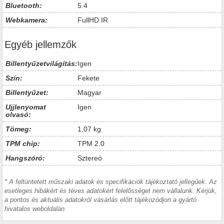
Bluetooth:
5.4
Webkamera:
FullHD IR
Egyéb jellemzők
Billentyűzetvilágítás:
Igen
Szín:
Fekete
Billentyűzet:
Magyar
Ujjlenyomat
Igen
olvasó:
Tömeg:
1,07 kg
TPM chip:
TPM 2.0
Hangszóró:
Sztereó
* A feltüntetett műszaki adatok és specifikációk tájékoztató jellegűek. Az
esetleges hibákért és téves adatokért felelősséget nem vállalunk. Kérjük,
a pontos és aktuális adatokról vásárlás előtt tájékozódjon a gyártó
hivatalos weboldalán.