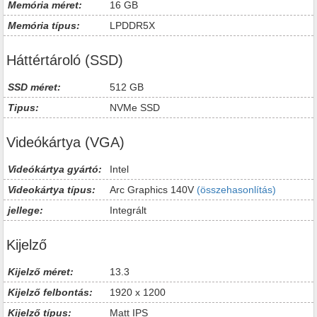
Memória méret:
16 GB
Memória típus:
LPDDR5X
Háttértároló (SSD)
SSD méret:
512 GB
Tipus:
NVMe SSD
Videókártya (VGA)
Videókártya gyártó:
Intel
Videokártya típus:
Arc Graphics 140V
(összehasonlítás)
jellege:
Integrált
Kijelző
Kijelző méret:
13.3
Kijelző felbontás:
1920 x 1200
Kijelző típus:
Matt IPS