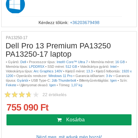
Kérdezz tőlünk:
+36203679498
PA13250-17
Dell Pro 13 Premium PA13250
PA13250-17 laptop
•
Gyártó:
Dell
•
Processzor típus:
Intel® Core™ Ultra 7
•
Memória méret:
16 GB
•
Memória típus:
LPDDR5X
•
SSD méret:
512 GB
•
Videókártya gyártó:
Intel
•
Videokártya típus:
Arc Graphics 140V
•
Kijelző méret:
13.3
•
Kijelző felbontás:
1920 x
1200
•
Operációs rendszer:
Windows 11 Pro
•
Garancia időtartam:
3 év
•
Garancia
típusa:
Gyártói
•
USB Type-C:
2db Thunderbolt
•
Billentyűzetvilágítás:
Igen
•
Szín:
Fekete
•
Ujjlenyomat olvasó:
Igen
•
Tömeg:
1,07 kg
22
értékelés
755 090 Ft
Kosárba
Nézd meg, mit adunk még hozzá!