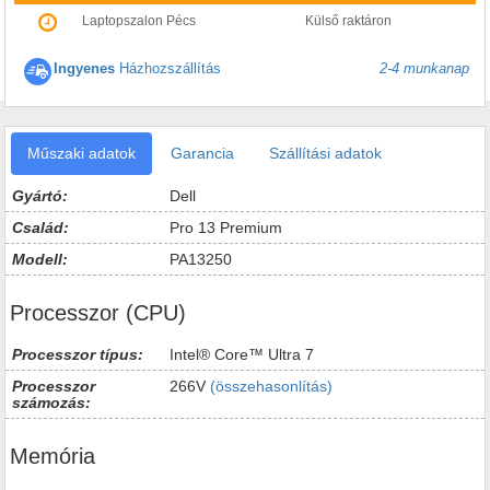
Laptopszalon Pécs
Külső raktáron
Ingyenes
Házhozszállítás
2-4 munkanap
Műszaki adatok
Garancia
Szállítási adatok
Gyártó:
Dell
Család:
Pro 13 Premium
Modell:
PA13250
Processzor (CPU)
Processzor típus:
Intel® Core™ Ultra 7
Processzor
266V
(összehasonlítás)
számozás:
Memória