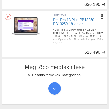
630 190 Ft
PB13250-19
Dell Pro 13 Plus PB13250
PB13250-19 laptop
•
Dell
•
Intel® Core™ Ultra 5
•
32 GB
•
LPDDR5X
•
1 TB
•
Intel
•
Arc Graphics 130V
•
13.3
•
1920 x 1200
•
Windows 11 Pro
•
3
év
•
Gyártói
•
2db Thunderbolt
•
Igen
•
Ezüst
•
1,23 kg
618 490 Ft
Még több megtekintése
a "Hasonló termékek" kategóriából