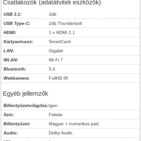
Csatlakozók (adatátviteli eszközök)
USB 3.1:
2db
USB Type-C:
2db Thunderbolt
HDMI:
1 x HDMI 2.1
Kártyaolvasó:
SmartCard
LAN:
Gigabit
WLAN:
Wi-Fi 7
Bluetooth:
5.4
Webkamera:
FullHD IR
Egyéb jellemzők
Billentyűzetvilágítás:
Igen
Szín:
Fekete
Billentyűzet:
Magyar + numerikus pad
Audio:
Dolby Audio