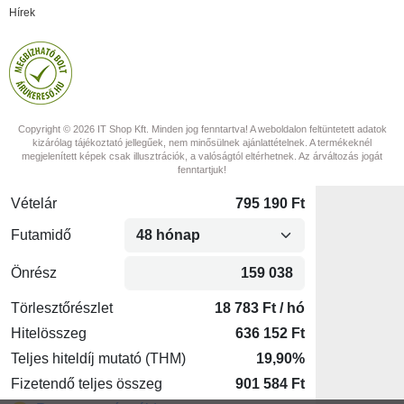
Hírek
Copyright © 2026 IT Shop Kft. Minden jog fenntartva! A weboldalon feltüntetett adatok
kizárólag tájékoztató jellegűek, nem minősülnek ajánlattételnek. A termékeknél
megjelenített képek csak illusztrációk, a valóságtól eltérhetnek. Az árváltozás jogát
fenntartjuk!