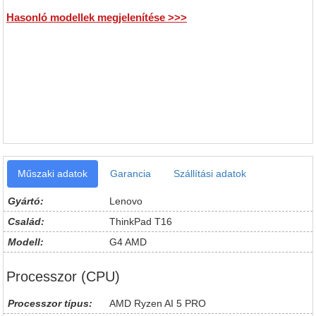
Hasonló modellek megjelenítése >>>
Műszaki adatok
Garancia
Szállítási adatok
Gyártó:
Lenovo
Család:
ThinkPad T16
Modell:
G4 AMD
Processzor (CPU)
Processzor típus:
AMD Ryzen AI 5 PRO