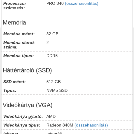
Processzor
PRO 340
(összehasonlítás)
számozás:
Memória
Memória méret:
32 GB
Memória slotok
2
száma:
Memória típus:
DDR5
Háttértároló (SSD)
SSD méret:
512 GB
Tipus:
NVMe SSD
Videókártya (VGA)
Videókártya gyártó:
AMD
Videokártya típus:
Radeon 840M
(összehasonlítás)
jellege:
Integrált