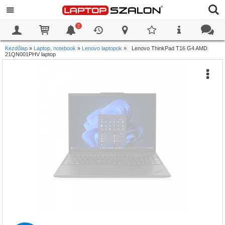
2
0
0
Kezdőlap
»
Laptop, notebook
»
Lenovo laptopok
»
Lenovo ThinkPad T16 G4 AMD
21QN001PHV laptop