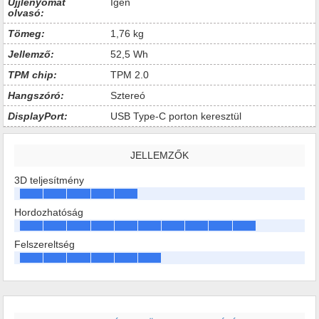
Ujjlenyomat
Igen
olvasó:
Tömeg:
1,76 kg
Jellemző:
52,5 Wh
TPM chip:
TPM 2.0
Hangszóró:
Sztereó
DisplayPort:
USB Type-C porton keresztül
JELLEMZŐK
3D teljesítmény
Hordozhatóság
Felszereltség