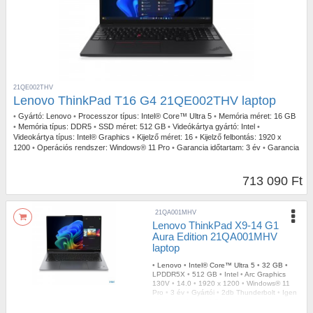
21QE002THV
Lenovo ThinkPad T16 G4 21QE002THV laptop
•
Gyártó:
Lenovo
•
Processzor típus:
Intel® Core™ Ultra 5
•
Memória méret:
16 GB
•
Memória típus:
DDR5
•
SSD méret:
512 GB
•
Videókártya gyártó:
Intel
•
Videokártya típus:
Intel® Graphics
•
Kijelző méret:
16
•
Kijelző felbontás:
1920 x
1200
•
Operációs rendszer:
Windows® 11 Pro
•
Garancia időtartam:
3 év
•
Garancia
típusa:
Gyártói
•
USB Type-C:
2db Thunderbolt
•
Billentyűzetvilágítás:
Igen
•
Szín:
Fekete
•
Ujjlenyomat olvasó:
Igen
•
Tömeg:
1,76 kg
713 090 Ft
21QA001MHV
Lenovo ThinkPad X9-14 G1
Aura Edition 21QA001MHV
laptop
•
Lenovo
•
Intel® Core™ Ultra 5
•
32 GB
•
LPDDR5X
•
512 GB
•
Intel
•
Arc Graphics
130V
•
14.0
•
1920 x 1200
•
Windows® 11
Pro
•
3 év
•
Gyártói
•
2db Thunderbolt
•
Igen
•
Szürke
•
Igen
•
1,21 kg