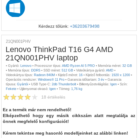
Kérdezz tőlünk:
+36203679498
21QN001PHV
Lenovo ThinkPad T16 G4 AMD
21QN001PHV laptop
•
Gyártó:
Lenovo
•
Processzor típus:
AMD Ryzen AI 5 PRO
•
Memória méret:
32 GB
•
Memória típus:
DDR5
•
SSD méret:
512 GB
•
Videókártya gyártó:
AMD
•
Videokártya típus:
Radeon 840M
•
Kijelző méret:
16
•
Kijelző felbontás:
1920 x 1200
•
Operációs rendszer:
Windows® 11 Pro
•
Garancia időtartam:
3 év
•
Garancia
típusa:
Gyártói
•
USB Type-C:
2db Thunderbolt
•
Billentyűzetvilágítás:
Igen
•
Szín:
Fekete
•
Ujjlenyomat olvasó:
Igen
•
Tömeg:
1,76 kg
18
értékelés
Ez a termék már nem rendelhető!
Elképzelhető hogy egy másik cikkszám alatt megtalálja az
önnek megfelelő konfigurációt!
Kérem tekintse meg hasonló modelljeinket az alábbi linken!