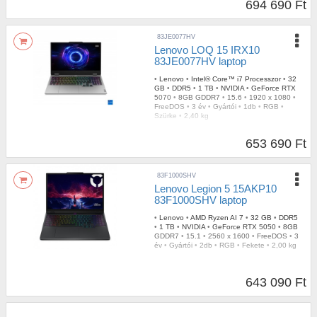
694 690 Ft
83JE0077HV
Lenovo LOQ 15 IRX10
83JE0077HV laptop
•
Lenovo
•
Intel® Core™ i7 Processzor
•
32
GB
•
DDR5
•
1 TB
•
NVIDIA
•
GeForce RTX
5070
•
8GB GDDR7
•
15.6
•
1920 x 1080
•
FreeDOS
•
3 év
•
Gyártói
•
1db
•
RGB
•
Szürke
•
2,40 kg
653 690 Ft
83F1000SHV
Lenovo Legion 5 15AKP10
83F1000SHV laptop
•
Lenovo
•
AMD Ryzen AI 7
•
32 GB
•
DDR5
•
1 TB
•
NVIDIA
•
GeForce RTX 5050
•
8GB
GDDR7
•
15.1
•
2560 x 1600
•
FreeDOS
•
3
év
•
Gyártói
•
2db
•
RGB
•
Fekete
•
2,00 kg
643 090 Ft