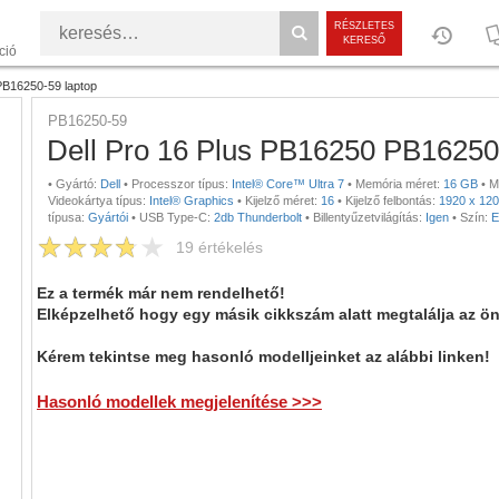
RÉSZLETES
KERESŐ
ció
PB16250-59 laptop
PB16250-59
Dell Pro 16 Plus PB16250 PB16250
•
Gyártó:
Dell
•
Processzor típus:
Intel® Core™ Ultra 7
•
Memória méret:
16 GB
•
M
Videokártya típus:
Intel® Graphics
•
Kijelző méret:
16
•
Kijelző felbontás:
1920 x 12
típusa:
Gyártói
•
USB Type-C:
2db Thunderbolt
•
Billentyűzetvilágítás:
Igen
•
Szín:
E
19
értékelés
Ez a termék már nem rendelhető!
Elképzelhető hogy egy másik cikkszám alatt megtalálja az ö
Kérem tekintse meg hasonló modelljeinket az alábbi linken!
Hasonló modellek megjelenítése >>>