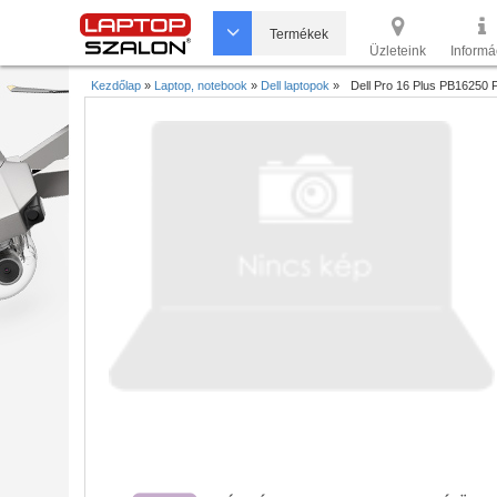
Termékek
Üzleteink
Informá
Kezdőlap
»
Laptop, notebook
»
Dell laptopok
»
Dell Pro 16 Plus PB16250 