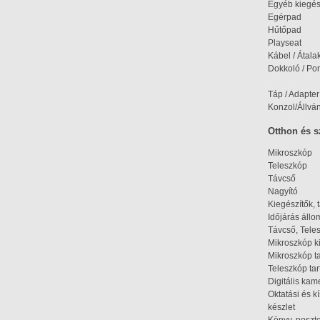
Egyéb kiegés
Egérpad
Hűtőpad
Playseat
Kábel / Átala
Dokkoló / Port
Táp / Adapter
Konzol/Állvá
Otthon és 
Mikroszkóp
Teleszkóp
Távcső
Nagyító
Kiegészítők, 
Időjárás áll
Távcső, Tele
Mikroszkóp k
Mikroszkóp t
Teleszkóp tar
Digitális kam
Oktatási és k
készlet