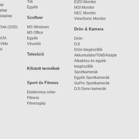
Tok
EIZO Monitor
lap
Egyéb
MSI Monitor
aplap
NEC Monitor
alaplap
Szoftver
ViewSonic Monitor
 Disk (SSD)
MS Windows
Drón & Kamera
MS Office
SATA
Egyéb
Drón
 NVMe
Vírusirtó
DJI
TA
Drón kiegészítők
Televízió
Akkumulátor/Töltő/Adapter
Alkatrész és egyéb
kiegészítők
Kifutott termékek
Sportkamerák
Egyéb Sportkamerák
Sport és Fitness
GoPro Sportkamerák
DJI Osmo kamerák
Elektromos roller
Fitness
Fitnessgép