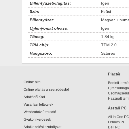
Billentyűzetvilágítás:
Igen
Szín:
Ezüst
Billentyűzet:
Magyar + nume
Ujjlenyomat olvasó:
Igen
Tömeg:
1,84 kg
TPM chip:
TPM 2.0
Hangszóró:
Sztereó
Piactér
Online hitel
Bontott term
Újracsomagol
Online elállás a szerződéstől
Csomagsérül
Adattörlő Kód
Használt ter
Vásárlási feltételek
Asztali PC
Webáruház útmutató
All in One PC
Gyakori kérdések
Lenovo PC
Adatkezelési szabályzat
Dell PC