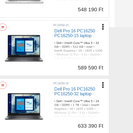
2db (1db Thunderbolt)
•
Igen
•
Ezüst
•
1,35 kg
548 190 Ft
PC16250-15
Dell Pro 16 PC16250
PC16250-15 laptop
•
Dell
•
Intel® Core™ Ultra 5
•
32
GB
•
DDR5
•
512 GB
•
Intel
•
Intel® Graphics
•
16
•
1920 x 1200
•
Windows 11 Pro
•
3 év
•
Gyártói
•
2db (1db Thunderbolt)
•
Ezüst
•
Igen
•
1,94 kg
589 590 Ft
PC16250-32
Dell Pro 16 PC16250
PC16250-32 laptop
•
Dell
•
Intel® Core™ Ultra 5
•
16
GB
•
DDR5
•
1 TB
•
Intel
•
Intel®
Graphics
•
16
•
1920 x 1200
•
Windows 11 Pro
•
3 év
•
Gyártói
•
2db (1db Thunderbolt)
•
Ezüst
•
Igen
•
1,94 kg
633 390 Ft