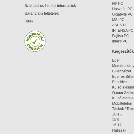
HP PC
Szállítási és fizetési információk
Használt PC
Garanciális feltételek
Gigabyte PC
MSI PC
Hírek
ASUS PC
INTENSA PC
Fujitsu PC
Intel® PC
Kiegészítők
Egér
Memóriakárt
Billentyűzet
Egér és Bille
Pendrive
Külső akkumu
Gamer Szék
Külső merev
Mobiltelefon 
Táskák / Tok
10-15
15.6
16-17
Hátizsák