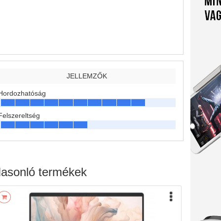
JELLEMZŐK
Hordozhatóság
Felszereltség
asonló termékek