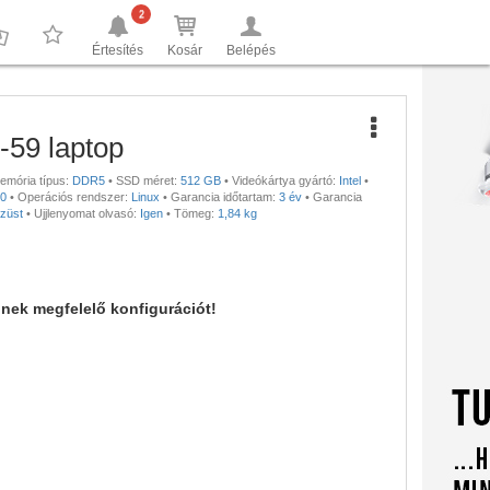
2
Értesítés
Kosár
Belépés
0
0
-59 laptop
emória típus:
DDR5
•
SSD méret:
512 GB
•
Videókártya gyártó:
Intel
•
00
•
Operációs rendszer:
Linux
•
Garancia időtartam:
3 év
•
Garancia
züst
•
Ujjlenyomat olvasó:
Igen
•
Tömeg:
1,84 kg
nnek megfelelő konfigurációt!