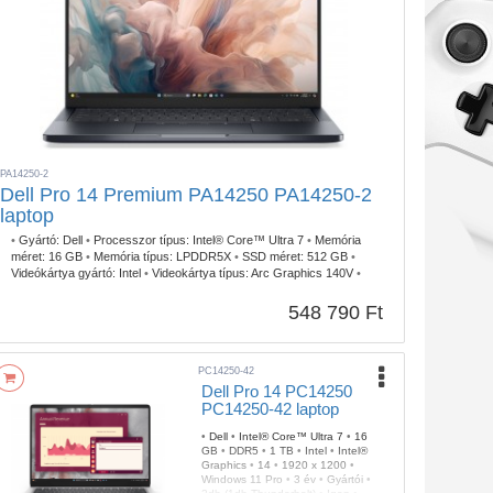
PA14250-2
Dell Pro 14 Premium PA14250 PA14250-2
laptop
•
Gyártó:
Dell
•
Processzor típus:
Intel® Core™ Ultra 7
•
Memória
méret:
16 GB
•
Memória típus:
LPDDR5X
•
SSD méret:
512 GB
•
Videókártya gyártó:
Intel
•
Videokártya típus:
Arc Graphics 140V
•
Kijelző méret:
14.0
•
Kijelző felbontás:
1920 x 1200
•
Operációs
rendszer:
Windows 11 Pro
•
Garancia időtartam:
3 év
•
Garancia
548 790 Ft
típusa:
Gyártói
•
USB Type-C:
2db Thunderbolt
•
Billentyűzetvilágítás:
Igen
•
Szín:
Fekete
•
Ujjlenyomat olvasó:
Igen
•
Tömeg:
1,14 kg
PC14250-42
Dell Pro 14 PC14250
PC14250-42 laptop
•
Dell
•
Intel® Core™ Ultra 7
•
16
GB
•
DDR5
•
1 TB
•
Intel
•
Intel®
Graphics
•
14
•
1920 x 1200
•
Windows 11 Pro
•
3 év
•
Gyártói
•