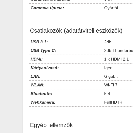
Garancia típusa:
Gyártói
Csatlakozók (adatátviteli eszközök)
USB 3.1:
2db
USB Type-C:
2db Thunderbo
HDMI:
1 x HDMI 2.1
Kártyaolvasó:
Igen
LAN:
Gigabit
WLAN:
Wi-Fi 7
Bluetooth:
5.4
Webkamera:
FullHD IR
Egyéb jellemzők