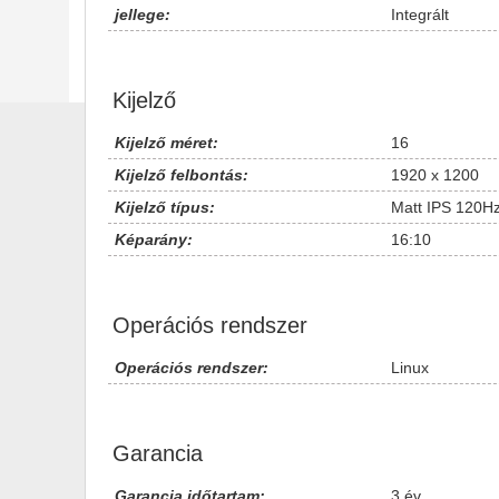
jellege:
Integrált
Kijelző
Kijelző méret:
16
Kijelző felbontás:
1920 x 1200
Kijelző típus:
Matt IPS 120H
Képarány:
16:10
Operációs rendszer
Operációs rendszer:
Linux
Garancia
Garancia időtartam:
3 év