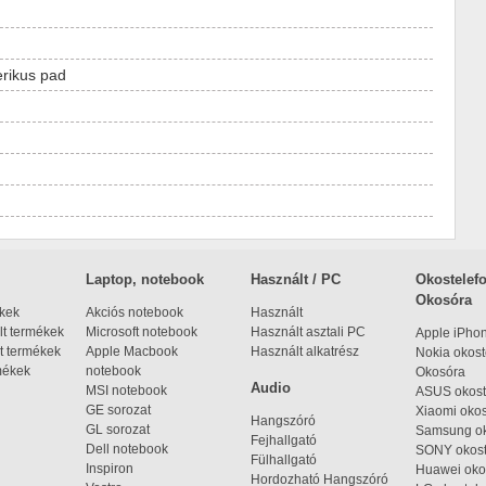
rikus pad
Laptop, notebook
Használt / PC
Okostelefo
Okosóra
ékek
Akciós notebook
Használt
t termékek
Microsoft notebook
Használt asztali PC
Apple iPho
t termékek
Apple Macbook
Használt alkatrész
Nokia okost
mékek
notebook
Okosóra
Audio
MSI notebook
ASUS okost
GE sorozat
Xiaomi okos
Hangszóró
GL sorozat
Samsung ok
Fejhallgató
Dell notebook
SONY okost
Fülhallgató
Inspiron
Huawei oko
Hordozható Hangszóró