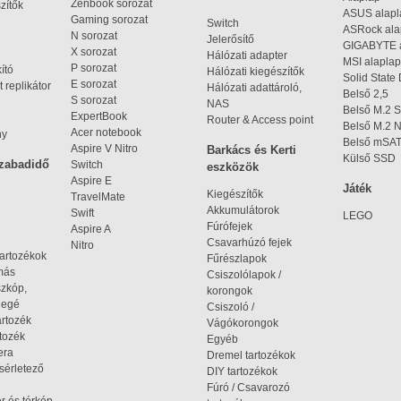
Zenbook sorozat
zítők
ASUS alap
Gaming sorozat
Switch
ASRock al
N sorozat
Jelerősítő
GIGABYTE 
X sorozat
Hálózati adapter
MSI alaplap
P sorozat
kító
Hálózati kiegészítők
Solid State
E sorozat
 replikátor
Hálózati adattároló,
Belső 2,5
S sorozat
NAS
Belső M.2 
ExpertBook
Router & Access point
Belső M.2
Acer notebook
ny
Belső mSA
Aspire V Nitro
Barkács és Kerti
Külső SSD
szabadidő
Switch
eszközök
Aspire E
Játék
Kiegészítők
TravelMate
Akkumulátorok
Swift
LEGO
Fúrófejek
Aspire A
Csavarhúzó fejek
Nitro
tartozékok
Fűrészlapok
omás
Csiszolólapok /
szkóp,
korongok
iegé
Csiszoló /
artozék
Vágókorongok
tozék
Egyéb
era
Dremel tartozékok
ísérletező
DIY tartozékok
Fúró / Csavarozó