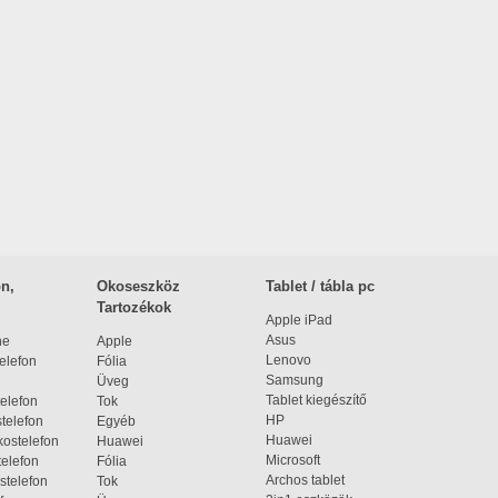
n,
Okoseszköz
Tablet / tábla pc
Tartozékok
Apple iPad
Asus
ne
Apple
Lenovo
elefon
Fólia
Samsung
Üveg
Tablet kiegészítő
elefon
Tok
HP
telefon
Egyéb
Huawei
ostelefon
Huawei
Microsoft
elefon
Fólia
Archos tablet
stelefon
Tok