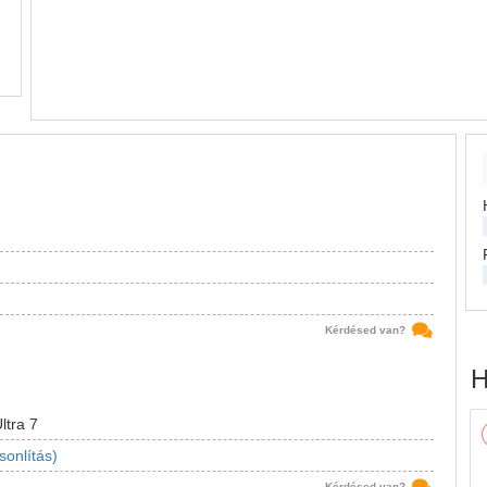
Kérdésed van?
H
ltra 7
sonlítás)
Kérdésed van?