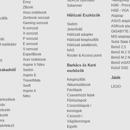
Tápegység
XEROX nyomtató
Envy
Hűtő - Proc
Szkenner
ZBook
Hűtő - VGA
Asus notebook
Hálózati Eszközök
Alaplap
Zenbook sorozat
zítők
ASUS alap
Gaming sorozat
Switch
ASRock al
N sorozat
Jelerősítő
GIGABYTE 
X sorozat
Hálózati adapter
MSI alaplap
P sorozat
kító
Hálózati kiegészítők
Solid State
E sorozat
 replikátor
Hálózati adattároló,
Belső 2,5
S sorozat
NAS
Belső M.2 
ExpertBook
Router & Access point
Belső M.2
Acer notebook
ny
Belső mSA
Aspire V Nitro
Barkács és Kerti
Külső SSD
szabadidő
Switch
eszközök
Aspire E
Játék
Kiegészítők
TravelMate
Akkumulátorok
Swift
LEGO
Fúrófejek
Aspire A
Csavarhúzó fejek
Nitro
tartozékok
Fűrészlapok
omás
Csiszolólapok /
artozék
korongok
tozék
Csiszoló /
era
Vágókorongok
ísérletező
Egyéb