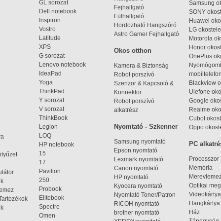
GL sorozat
Samsung ok
Fejhallgató
Dell notebook
SONY okost
Fülhallgató
Inspiron
Huawei oko
Hordozható Hangszóró
Vostro
LG okostele
Astro Gamer Fejhallgató
Latitude
Motorola ok
XPS
Honor okost
Okos otthon
G sorozat
OnePlus ok
Lenovo notebook
Nyomógom
Kamera & Biztonság
IdeaPad
mobiltelefo
Robot porszívó
Yoga
Blackview o
Szenzor & Kapcsoló &
ThinkPad
Ulefone oko
Konnektor
Y sorozat
Google okos
Robot porszívó
V sorozat
Realme oko
alkatrész
ThinkBook
Cubot okost
Nyomtató - Szkenner
Legion
Oppo okost
LOQ
ya
Samsung nyomtató
PC alkatré
HP notebook
Epson nyomtató
15
ntyűzet
Processzor
Lexmark nyomtató
17
Memória
Canon nyomtató
Pavilion
látor
Merevleme
HP nyomtató
250
ek
Optikai meg
Kyocera nyomtató
Probook
lemez
Videokártya
Nyomtató Toner/Patron
Elitebook
Tartozékok
Hangkártya
RICOH nyomtató
Spectre
ok
Ház
brother nyomtató
Omen