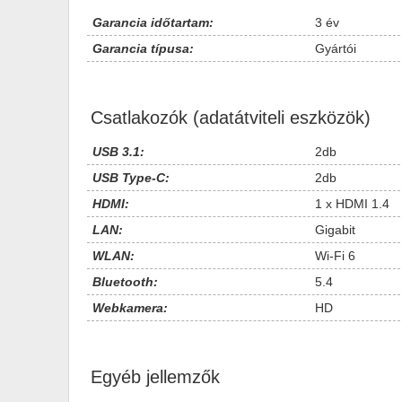
Garancia időtartam:
3 év
Garancia típusa:
Gyártói
Csatlakozók (adatátviteli eszközök)
USB 3.1:
2db
USB Type-C:
2db
HDMI:
1 x HDMI 1.4
LAN:
Gigabit
WLAN:
Wi-Fi 6
Bluetooth:
5.4
Webkamera:
HD
Egyéb jellemzők