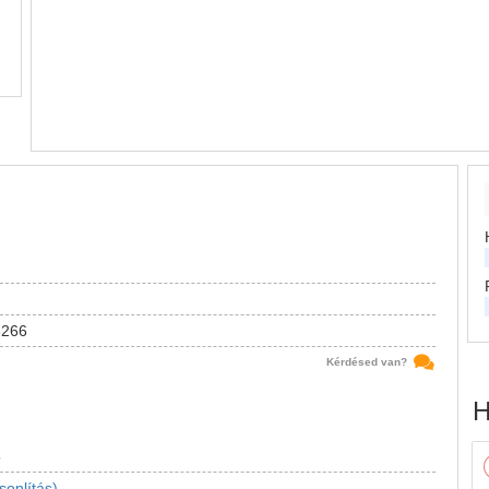
6266
Kérdésed van?
H
5
sonlítás)