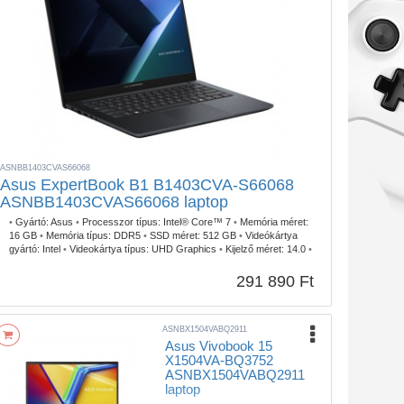
ASNBB1403CVAS66068
Asus ExpertBook B1 B1403CVA-S66068
ASNBB1403CVAS66068 laptop
•
Gyártó:
Asus
•
Processzor típus:
Intel® Core™ 7
•
Memória méret:
16 GB
•
Memória típus:
DDR5
•
SSD méret:
512 GB
•
Videókártya
gyártó:
Intel
•
Videokártya típus:
UHD Graphics
•
Kijelző méret:
14.0
•
Kijelző felbontás:
1920 x 1080
•
Operációs rendszer:
FreeDOS
•
Garancia időtartam:
3 év
•
Garancia típusa:
Gyártói
•
USB Type-C:
291 890 Ft
2db
•
Billentyűzetvilágítás:
Igen
•
Szín:
Szürke
•
Tömeg:
1,5 kg
ASNBX1504VABQ2911
Asus Vivobook 15
X1504VA-BQ3752
ASNBX1504VABQ2911
laptop