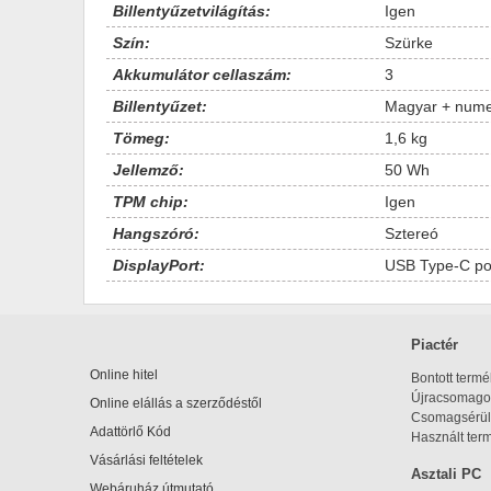
Billentyűzetvilágítás:
Igen
Szín:
Szürke
Akkumulátor cellaszám:
3
Billentyűzet:
Magyar + nume
Tömeg:
1,6 kg
Jellemző:
50 Wh
TPM chip:
Igen
Hangszóró:
Sztereó
DisplayPort:
USB Type-C por
Piactér
Online hitel
Bontott term
Újracsomagol
Online elállás a szerződéstől
Csomagsérül
Adattörlő Kód
Használt ter
Vásárlási feltételek
Asztali PC
Webáruház útmutató