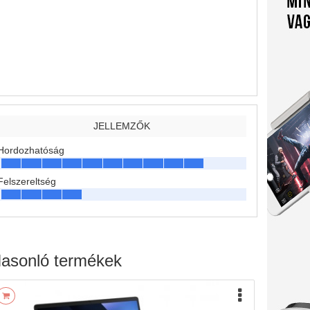
JELLEMZŐK
Hordozhatóság
Felszereltség
asonló termékek