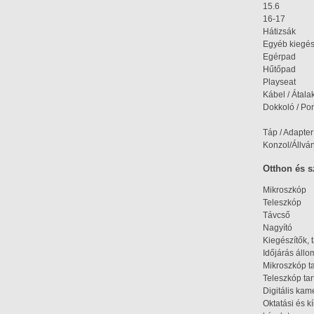
15.6
16-17
Hátizsák
Egyéb kiegés
Egérpad
Hűtőpad
Playseat
Kábel / Átala
Dokkoló / Port
Táp / Adapter
Konzol/Állvá
Otthon és 
Mikroszkóp
Teleszkóp
Távcső
Nagyító
Kiegészítők, 
Időjárás áll
Mikroszkóp t
Teleszkóp tar
Digitális kam
Oktatási és k