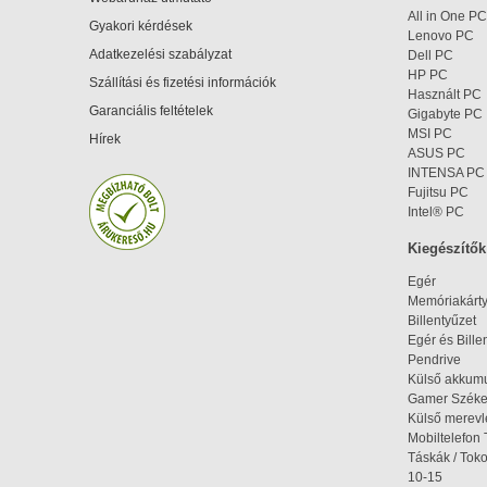
All in One PC
Gyakori kérdések
Lenovo PC
Adatkezelési szabályzat
Dell PC
HP PC
Szállítási és fizetési információk
Használt PC
Garanciális feltételek
Gigabyte PC
MSI PC
Hírek
ASUS PC
INTENSA PC
Fujitsu PC
Intel® PC
Kiegészítők
Egér
Memóriakárt
Billentyűzet
Egér és Bille
Pendrive
Külső akkumu
Gamer Szék
Külső merev
Mobiltelefon 
Táskák / Tok
10-15