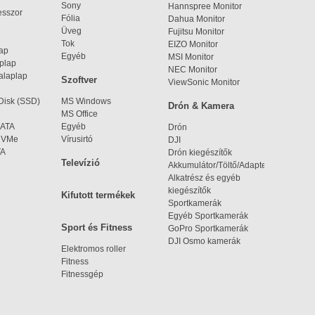
Sony
Hannspree Monitor
esszor
Fólia
Dahua Monitor
Üveg
Fujitsu Monitor
Tok
EIZO Monitor
lap
Egyéb
MSI Monitor
aplap
NEC Monitor
alaplap
Szoftver
ViewSonic Monitor
 Disk (SSD)
MS Windows
Drón & Kamera
MS Office
SATA
Egyéb
Drón
 NVMe
Vírusirtó
DJI
TA
Drón kiegészítők
Televízió
Akkumulátor/Töltő/Adapter
Alkatrész és egyéb
kiegészítők
Kifutott termékek
Sportkamerák
Egyéb Sportkamerák
Sport és Fitness
GoPro Sportkamerák
DJI Osmo kamerák
Elektromos roller
Fitness
Fitnessgép