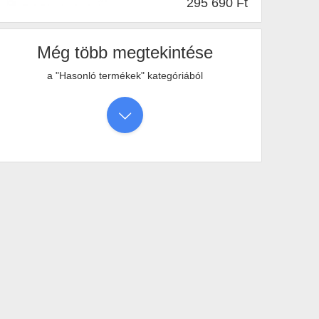
295 690 Ft
•
1db
•
Igen
•
Kék
•
Igen
•
1,7 kg
Még több megtekintése
a "Hasonló termékek" kategóriából