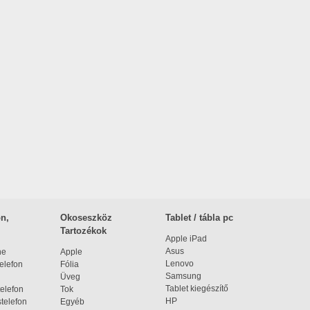
n,
Okoseszköz
Tablet / tábla pc
Tartozékok
Apple iPad
Asus
ne
Apple
Lenovo
elefon
Fólia
Samsung
Üveg
Tablet kiegészítő
elefon
Tok
HP
telefon
Egyéb