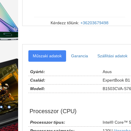
Kérdezz tőlünk:
+36203679498
Műszaki adatok
Garancia
Szállítási adatok
Gyártó:
Asus
Család:
ExpertBook B1
Modell:
B1503CVA-S7
Processzor (CPU)
Processzor típus:
Intel® Core™ 
Processzor számozás:
120U
(összeha