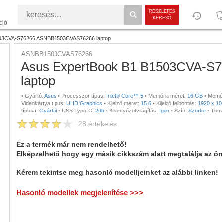
RÉSZLETES
KERESŐ
ció
503CVA-S76266 ASNBB1503CVAS76266 laptop
ASNBB1503CVAS76266
Asus ExpertBook B1 B1503CVA-
laptop
•
Gyártó:
Asus
•
Processzor típus:
Intel® Core™ 5
•
Memória méret:
16 GB
•
Memór
Videokártya típus:
UHD Graphics
•
Kijelző méret:
15.6
•
Kijelző felbontás:
1920 x 1
típusa:
Gyártói
•
USB Type-C:
2db
•
Billentyűzetvilágítás:
Igen
•
Szín:
Szürke
•
Töm
28
értékelés
Ez a termék már nem rendelhető!
Elképzelhető hogy egy másik cikkszám alatt megtalálja az ö
Kérem tekintse meg hasonló modelljeinket az alábbi linken!
Hasonló modellek megjelenítése >>>