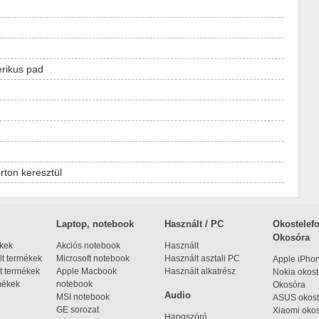
rikus pad
ton keresztül
Laptop, notebook
Használt / PC
Okostelefo
Okosóra
ékek
Akciós notebook
Használt
t termékek
Microsoft notebook
Használt asztali PC
Apple iPho
t termékek
Apple Macbook
Használt alkatrész
Nokia okost
mékek
notebook
Okosóra
Audio
MSI notebook
ASUS okost
GE sorozat
Xiaomi okos
Hangszóró