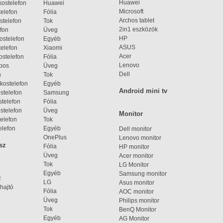
Huawei
ostelefon
Huawei
Microsoft
elefon
Fólia
Archos tablet
stelefon
Tok
2in1 eszközök
fon
Üveg
HP
ostelefon
Egyéb
ASUS
elefon
Xiaomi
Acer
ostelefon
Fólia
Lenovo
bos
Üveg
Dell
n
Tok
kostelefon
Egyéb
Android mini tv
stelefon
Samsung
telefon
Fólia
stelefon
Üveg
Monitor
elefon
Tok
elefon
Egyéb
Dell monitor
OnePlus
Lenovo monitor
sz
Fólia
HP monitor
Üveg
Acer monitor
Tok
LG Monitor
Egyéb
Samsung monitor
z
LG
Asus monitor
hajtó
Fólia
AOC monitor
Üveg
Philips monitor
Tok
BenQ Monitor
Egyéb
AG Monitor