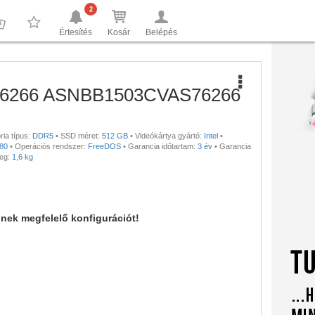
2
Értesítés
Kosár
Belépés
0
0
S76266 ASNBB1503CVAS76266
ia típus:
DDR5
•
SSD méret:
512 GB
•
Videókártya gyártó:
Intel
•
080
•
Operációs rendszer:
FreeDOS
•
Garancia időtartam:
3 év
•
Garancia
eg:
1,6 kg
nnek megfelelő konfigurációt!