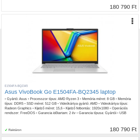
180 790 Ft
E1504FA-BQ2345
Asus VivoBook Go E1504FA-BQ2345 laptop
•
Gyártó:
Asus
•
Processzor típus:
AMD Ryzen 3
•
Memória méret:
8 GB
•
Memória
típus:
DDR5
•
SSD méret:
512 GB
•
Videókártya gyártó:
AMD
•
Videokártya típus:
Radeon Graphics
•
Kijelző méret:
15,6
•
Kijelző felbontás:
1920x1080
•
Operációs
rendszer:
FreeDOS
•
Garancia időtartam:
2 év
•
Garancia típusa:
Gyártói
•
USB
Type-C:
1db
•
Billentyűzetvilágítás:
Igen
•
Szín:
Ezüst
•
Ujjlenyomat olvasó:
Igen
•
Tömeg:
1,60kg
180 790 Ft
Raktáron