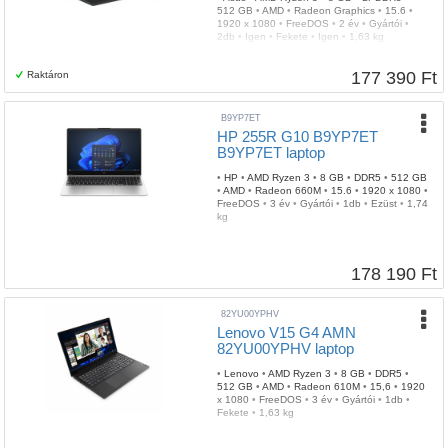
512 GB
•
AMD
•
Radeon Graphics
•
15.6
•
1920 x 1080
•
FreeDOS
•
2 év
•
Gyártói
•
2db
•
Igen
•
Fekete
•
Igen
•
1,63 kg
177 390 Ft
Raktáron
B9YP7ET
HP 255R G10 B9YP7ET
B9YP7ET laptop
•
HP
•
AMD Ryzen 3
•
8 GB
•
DDR5
•
512 GB
•
AMD
•
Radeon 660M
•
15.6
•
1920 x 1080
•
FreeDOS
•
3 év
•
Gyártói
•
1db
•
Ezüst
•
1,74
kg
178 190 Ft
82YU00YPHV
Lenovo V15 G4 AMN
82YU00YPHV laptop
•
Lenovo
•
AMD Ryzen 3
•
8 GB
•
DDR5
•
512 GB
•
AMD
•
Radeon 610M
•
15,6
•
1920
x 1080
•
FreeDOS
•
3 év
•
Gyártói
•
1db
•
Fekete
•
1,63 kg