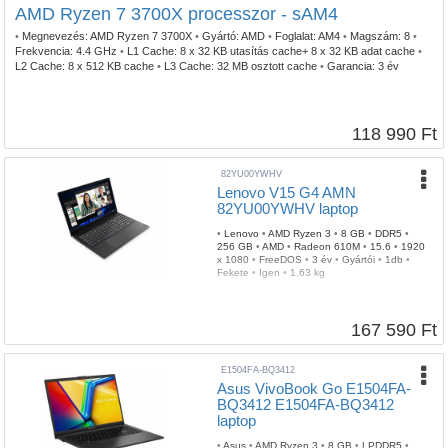
AMD Ryzen 7 3700X processzor - sAM4
•
Megnevezés:
AMD Ryzen 7 3700X
•
Gyártó:
AMD
•
Foglalat:
AM4
•
Magszám:
8
•
Frekvencia:
4.4 GHz
•
L1 Cache:
8 x 32 KB utasítás cache+ 8 x 32 KB adat cache
•
L2 Cache:
8 x 512 KB cache
•
L3 Cache:
32 MB osztott cache
•
Garancia:
3 év
118 990 Ft
82YU00YWHV
Lenovo V15 G4 AMN
82YU00YWHV laptop
•
Lenovo
•
AMD Ryzen 3
•
8 GB
•
DDR5
•
256 GB
•
AMD
•
Radeon 610M
•
15.6
•
1920
x 1080
•
FreeDOS
•
3 év
•
Gyártói
•
1db
•
Fekete
•
Igen
•
1,63 kg
167 590 Ft
E1504FA-BQ3412
Asus VivoBook Go E1504FA-
BQ3412 E1504FA-BQ3412
laptop
•
Asus
•
AMD Ryzen 3
•
8 GB
•
LPDDR5
•