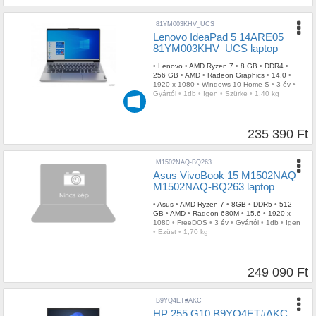
81YM003KHV_UCS
Lenovo IdeaPad 5 14ARE05
81YM003KHV_UCS laptop
•
Lenovo
•
AMD Ryzen 7
•
8 GB
•
DDR4
•
256 GB
•
AMD
•
Radeon Graphics
•
14.0
•
1920 x 1080
•
Windows 10 Home S
•
3 év
•
Gyártói
•
1db
•
Igen
•
Szürke
•
1,40 kg
235 390 Ft
M1502NAQ-BQ263
Asus VivoBook 15 M1502NAQ
M1502NAQ-BQ263 laptop
•
Asus
•
AMD Ryzen 7
•
8GB
•
DDR5
•
512
GB
•
AMD
•
Radeon 680M
•
15.6
•
1920 x
1080
•
FreeDOS
•
3 év
•
Gyártói
•
1db
•
Igen
•
Ezüst
•
1,70 kg
249 090 Ft
B9YQ4ET#AKC
HP 255 G10 B9YQ4ET#AKC