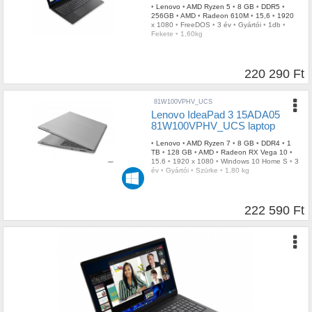
•
Lenovo
•
AMD Ryzen 5
•
8 GB
•
DDR5
•
256GB
•
AMD
•
Radeon 610M
•
15,6
•
1920
x 1080
•
FreeDOS
•
3 év
•
Gyártói
•
1db
•
Fekete
•
1,60kg
220 290 Ft
81W100VPHV_UCS
Lenovo IdeaPad 3 15ADA05
81W100VPHV_UCS laptop
•
Lenovo
•
AMD Ryzen 7
•
8 GB
•
DDR4
•
1
TB
•
128 GB
•
AMD
•
Radeon RX Vega 10
•
15.6
•
1920 x 1080
•
Windows 10 Home S
•
3
év
•
Gyártói
•
Szürke
•
1,80 kg
222 590 Ft