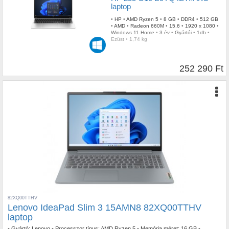
laptop
•
HP
•
AMD Ryzen 5
•
8 GB
•
DDR4
•
512 GB
•
AMD
•
Radeon 660M
•
15.6
•
1920 x 1080
•
Windows 11 Home
•
3 év
•
Gyártói
•
1db
•
Ezüst
•
1,74 kg
252 290 Ft
82XQ00TTHV
Lenovo IdeaPad Slim 3 15AMN8 82XQ00TTHV
laptop
•
Gyártó:
Lenovo
•
Processzor típus:
AMD Ryzen 5
•
Memória méret:
16 GB
•