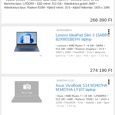
Memória típus:
LPDDR5
•
SSD méret:
512 GB
•
Videókártya gyártó:
AMD
•
Videokártya típus:
Radeon 610M
•
Kijelző méret:
15.6
•
Kijelző felbontás:
1920 x 1080
•
Operációs rendszer:
FreeDOS
•
Garancia időtartam:
2 év
•
Garancia típusa:
Gyártói
•
USB Type-C:
1db
•
Szín:
Szürke
•
Ujjlenyomat olvasó:
Igen
•
Tömeg:
1,62 kg
266 390 Ft
82XM01BEHV
Lenovo IdeaPad Slim 3 15ABR8
82XM01BEHV laptop
•
Lenovo
•
AMD Ryzen 7
•
8 GB
•
DDR4
•
512 GB
•
AMD
•
Radeon Graphics
•
15.6
•
1920 x 1080
•
FreeDOS
•
3 év
•
Helyszíni
garancia
•
1db
•
Igen
•
Kék
•
Igen
•
1,62 kg
274 190 Ft
M3407HA-LY107
Asus VivoBook S14 M3407HA
M3407HA-LY107 laptop
•
Asus
•
AMD Ryzen 7
•
16 GB
•
LPDDR5X
•
512 GB
•
AMD
•
Radeon 780M
•
14
•
1920 x
1200
•
FreeDOS
•
3 év
•
Gyártói
•
2db
•
Igen
•
Ezüst
•
1,40 kg