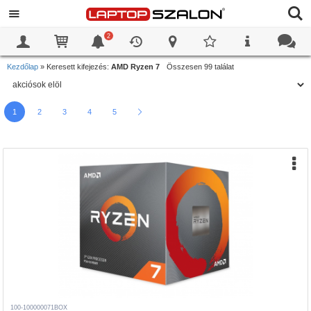
2
0
0
Kezdőlap
»
Keresett kifejezés:
AMD Ryzen 7
Összesen 99 találat
1
2
3
4
5
100-100000071BOX