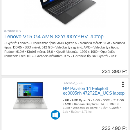
82YU00YYHV
Lenovo V15 G4 AMN 82YU00YYHV laptop
•
Gyártó:
Lenovo
•
Processzor típus:
AMD Ryzen 5
•
Memória méret:
8 GB
•
Memória
típus:
DDR5
•
SSD méret:
512 GB
•
Videókártya gyártó:
AMD
•
Videokártya típus:
Radeon 610M
•
Kijelző méret:
15,6
•
Kijelző felbontás:
1920 x 1080
•
Operációs
rendszer:
FreeDOS
•
Garancia időtartam:
3 év
•
Garancia típusa:
Gyártói
•
USB
Type-C:
1db
•
Szín:
Fekete
•
Tömeg:
1,60kg
231 390 Ft
472T2EA_UCS
HP Pavilion 14 Felújított
ec0005nh 472T2EA_UCS laptop
•
HP
•
AMD Ryzen 5
•
8 GB
•
DDR4
•
512 GB
•
AMD
•
Radeon Graphics
•
14.0
•
1920 x
1080
•
Windows 10 Home
•
3 év
•
Gyártói
•
1db
•
Ezüst
•
1,71 kg
233 490 Ft