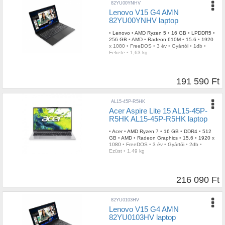
82YU00YNHV
Lenovo V15 G4 AMN
82YU00YNHV laptop
•
Lenovo
•
AMD Ryzen 5
•
16 GB
•
LPDDR5
•
256 GB
•
AMD
•
Radeon 610M
•
15.6
•
1920
x 1080
•
FreeDOS
•
3 év
•
Gyártói
•
1db
•
Fekete
•
1,63 kg
191 590 Ft
AL15-45P-R5HK
Acer Aspire Lite 15 AL15-45P-
R5HK AL15-45P-R5HK laptop
•
Acer
•
AMD Ryzen 7
•
16 GB
•
DDR4
•
512
GB
•
AMD
•
Radeon Graphics
•
15.6
•
1920 x
1080
•
FreeDOS
•
3 év
•
Gyártói
•
2db
•
Ezüst
•
1,49 kg
216 090 Ft
82YU0103HV
Lenovo V15 G4 AMN
82YU0103HV laptop