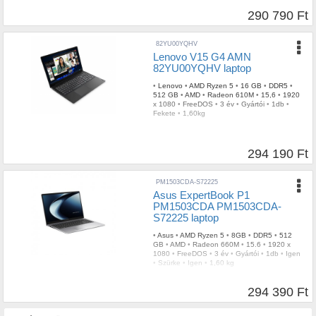
290 790 Ft
82YU00YQHV
Lenovo V15 G4 AMN
82YU00YQHV laptop
•
Lenovo
•
AMD Ryzen 5
•
16 GB
•
DDR5
•
512 GB
•
AMD
•
Radeon 610M
•
15,6
•
1920
x 1080
•
FreeDOS
•
3 év
•
Gyártói
•
1db
•
Fekete
•
1,60kg
294 190 Ft
PM1503CDA-S72225
Asus ExpertBook P1
PM1503CDA PM1503CDA-
S72225 laptop
•
Asus
•
AMD Ryzen 5
•
8GB
•
DDR5
•
512
GB
•
AMD
•
Radeon 660M
•
15.6
•
1920 x
1080
•
FreeDOS
•
3 év
•
Gyártói
•
1db
•
Igen
•
Szürke
•
Igen
•
1,60 kg
294 390 Ft