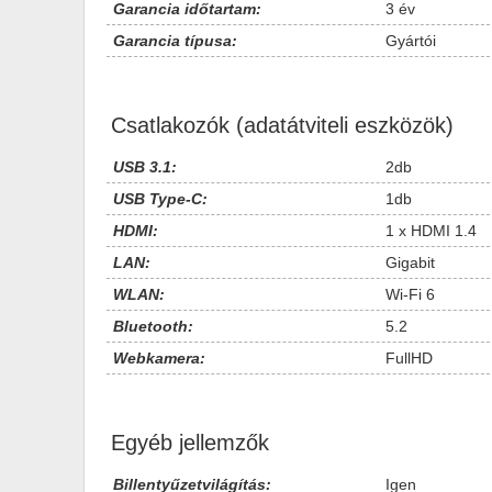
Garancia időtartam:
3 év
Garancia típusa:
Gyártói
Csatlakozók (adatátviteli eszközök)
USB 3.1:
2db
USB Type-C:
1db
HDMI:
1 x HDMI 1.4
LAN:
Gigabit
WLAN:
Wi-Fi 6
Bluetooth:
5.2
Webkamera:
FullHD
Egyéb jellemzők
Billentyűzetvilágítás:
Igen