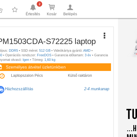
2
Értesítés
Kosár
Belépés
0
0
PM1503CDA-S72225 laptop
típus:
DDR5
•
SSD méret:
512 GB
•
Videókártya gyártó:
AMD
•
80
•
Operációs rendszer:
FreeDOS
•
Garancia időtartam:
3 év
•
Garancia
enyomat olvasó:
Igen
•
Tömeg:
1,60 kg
Személyes átvétel üzletünkben
Laptopszalon Pécs
Külső raktáron
Házhozszállítás
2-4 munkanap