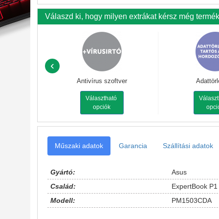
Válaszd ki, hogy milyen extrákat kérsz még termé
‹
Antivírus szoftver
Adattör
Választható
Válasz
opciók
opci
Műszaki adatok
Garancia
Szállítási adatok
Gyártó:
Asus
Család:
ExpertBook P1
Modell:
PM1503CDA