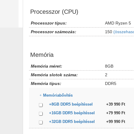
Processzor (CPU)
Processzor típus:
AMD Ryzen 5
Processzor számozás:
150
(összehaso
Memória
Memória méret:
8GB
Memória slotok száma:
2
Memória típus:
DDR5
Memóriabővítés
+8GB DDR5 beépítéssel
+39 990 Ft
+16GB DDR5 beépítéssel
+79 990 Ft
+32GB DDR5 beépítéssel
+99 990 Ft