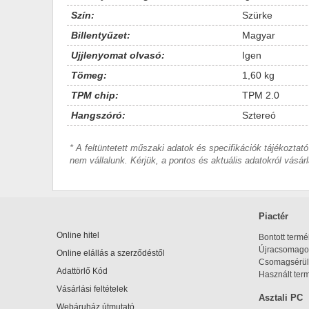
Szín:
Szürke
Billentyűzet:
Magyar
Ujjlenyomat olvasó:
Igen
Tömeg:
1,60 kg
TPM chip:
TPM 2.0
Hangszóró:
Sztereó
* A feltüntetett műszaki adatok és specifikációk tájékoztató
nem vállalunk. Kérjük, a pontos és aktuális adatokról vásárl
Piactér
Online hitel
Bontott term
Újracsomagol
Online elállás a szerződéstől
Csomagsérül
Adattörlő Kód
Használt ter
Vásárlási feltételek
Asztali PC
Webáruház útmutató