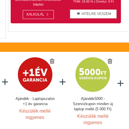
THM: 19.90 % | Önrész: 0 Ft
hitellel
HITELRE VESZEM
KALKULÁL
Ajándék - Laptopszalon
Ajándék5000 -
+1 év garancia
Szervizkupon minden új
laptop mellé (5 000 Ft)
Készülék mellé
Készülék mellé
ingyenes
ingyenes