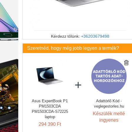
Kérdezz tőlünk:
+36203679498
Szeretnéd, hogy még jobb legyen a termék?
Asus ExpertBook P1
Adattörlő Kód -
PM1503CDA
veglegestorles.hu
PM1503CDA-S72225
Készülék mellé
laptop
ingyenes
294 390 Ft