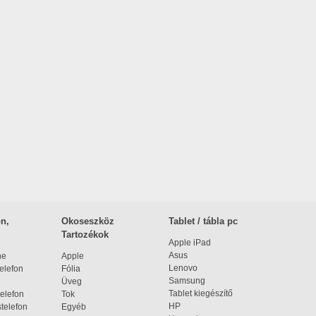
n,
Okoseszköz
Tablet / tábla pc
Tartozékok
Apple iPad
Asus
ne
Apple
Lenovo
elefon
Fólia
Samsung
Üveg
Tablet kiegészítő
elefon
Tok
HP
telefon
Egyéb