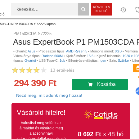
RÉSZLETES
KERESŐ
ció
1503CDA PM1503CDA-S72225 laptop
PM1503CDA-S72225
Asus ExpertBook P1 PM1503CDA 
•
Gyártó:
Asus
•
Processzor típus:
AMD Ryzen 5
•
Memória méret:
8GB
•
Memória 
Videokártya típus:
Radeon 660M
•
Kijelző méret:
15.6
•
Kijelző felbontás:
1920 x 10
típusa:
Gyártói
•
USB Type-C:
1db
•
Billentyűzetvilágítás:
Igen
•
Szín:
Szürke
•
Ujjl
13
értékelés
294 390 Ft
Kosárba
Nézd meg, mit adunk még hozzá!
Vásárold hitelre!
Valósítsd meg velünk az
álmaidat és vásárold meg
8 692 Ft
x 48 hó
alacsony havi
törlesztőrészlettel rendelkező