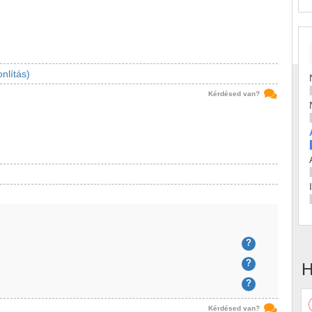
nlítás)
Kérdésed van?
?
?
H
?
Kérdésed van?