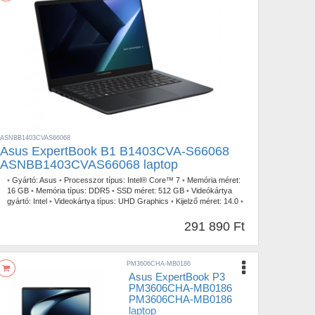
ASNBB1403CVAS66068
Asus ExpertBook B1 B1403CVA-S66068
ASNBB1403CVAS66068 laptop
•
Gyártó:
Asus
•
Processzor típus:
Intel® Core™ 7
•
Memória méret:
16 GB
•
Memória típus:
DDR5
•
SSD méret:
512 GB
•
Videókártya
gyártó:
Intel
•
Videokártya típus:
UHD Graphics
•
Kijelző méret:
14.0
•
Kijelző felbontás:
1920 x 1080
•
Operációs rendszer:
FreeDOS
•
Garancia időtartam:
3 év
•
Garancia típusa:
Gyártói
•
USB Type-C:
291 890 Ft
2db
•
Billentyűzetvilágítás:
Igen
•
Szín:
Szürke
•
Tömeg:
1,5 kg
PM3606CHA-MB0186
Asus ExpertBook P3
PM3606CHA-MB0186
PM3606CHA-MB0186
laptop