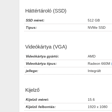
Háttértároló (SSD)
SSD méret:
512 GB
Tipus:
NVMe SSD
Videókártya (VGA)
Videókártya gyártó:
AMD
Videokártya típus:
Radeon 660M
jellege:
Integrált
Kijelző
Kijelző méret:
15.6
Kijelző felbontás:
1920 x 1080