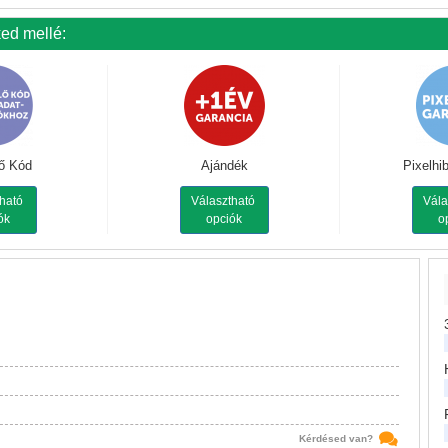
ked mellé:
lő Kód
Ajándék
Pixelhi
tható
Választható
Vála
ók
opciók
o
Kérdésed van?