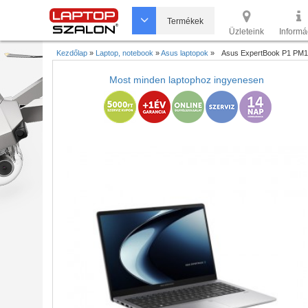
Termékek
Üzleteink
Informá
Kezdőlap
»
Laptop, notebook
»
Asus laptopok
»
Asus ExpertBook P1 PM
Most minden laptophoz ingyenesen