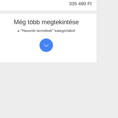
1200
•
FreeDOS
•
3 év
•
Gyártói
•
335 490 Ft
2db Thunderbolt
•
Igen
•
Szürke
•
Igen
•
1,4 kg
Még több megtekintése
a "Hasonló termékek" kategóriából