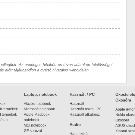
 jellegűek. Az esetleges hibákért és téves adatokért felelősséget
ás előtt tájékozódjon a gyártó hivatalos weboldalán.
Laptop, notebook
Használt / PC
Okostelefo
Okosóra
ékek
Akciós notebook
Használt
t termékek
Microsoft notebook
Használt asztali PC
Apple iPho
t termékek
Apple Macbook
Használt alkatrész
Nokia okost
mékek
notebook
Okosóra
Audio
MSI notebook
ASUS okost
GE sorozat
Xiaomi okos
Hangszóró