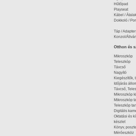
Hűtőpad
Playseat
Kábel / Átala
Dokkoló / Port
Táp / Adapter
Konzol/Állvá
Otthon és 
Mikroszkóp
Teleszkóp
Távcső
Nagyító
Kiegészítők, 
Időjárás áll
Távcső, Tele
Mikroszkóp k
Mikroszkóp t
Teleszkóp tar
Digitális kam
Oktatási és k
készlet
Könyv, poszte
Mérőeszköz