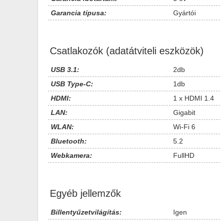
Garancia típusa:
Gyártói
Csatlakozók (adatátviteli eszközök)
USB 3.1:
2db
USB Type-C:
1db
HDMI:
1 x HDMI 1.4
LAN:
Gigabit
WLAN:
Wi-Fi 6
Bluetooth:
5.2
Webkamera:
FullHD
Egyéb jellemzők
Billentyűzetvilágítás:
Igen