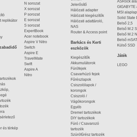
ASRock al
N sorozat
Jelerősítő
GIGABYTE 
X sorozat
Hálózati adapter
MSI alaplap
P sorozat
kító
Hálózati kiegészítők
Solid State
E sorozat
 replikátor
Hálózati adattároló,
Belső 2,5
S sorozat
NAS
Belső M.2 
ExpertBook
Router & Access point
Belső M.2
Acer notebook
ny
Belső mSA
Aspire V Nitro
Barkács és Kerti
Külső SSD
szabadidő
Switch
eszközök
Aspire E
Játék
Kiegészítők
TravelMate
Akkumulátorok
Swift
LEGO
Fúrófejek
Aspire A
Csavarhúzó fejek
Nitro
tartozékok
Fűrészlapok
omás
Csiszolólapok /
szkóp,
korongok
iegé
Csiszoló /
artozék
Vágókorongok
tozék
Egyéb
era
Dremel tartozékok
ísérletező
DIY tartozékok
Fúró / Csavarozó
r és térkép
tartozék
Szúrófűrész tartozék