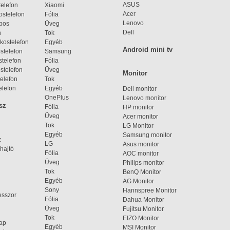
ASUS
elefon
Xiaomi
Acer
ostelefon
Fólia
Lenovo
bos
Üveg
Dell
n
Tok
kostelefon
Egyéb
Android mini tv
stelefon
Samsung
telefon
Fólia
stelefon
Üveg
Monitor
elefon
Tok
elefon
Egyéb
Dell monitor
OnePlus
Lenovo monitor
sz
Fólia
HP monitor
Üveg
Acer monitor
Tok
LG Monitor
Egyéb
Samsung monitor
z
LG
Asus monitor
hajtó
Fólia
AOC monitor
Üveg
Philips monitor
Tok
BenQ Monitor
Egyéb
AG Monitor
Sony
Hannspree Monitor
esszor
Fólia
Dahua Monitor
Üveg
Fujitsu Monitor
Tok
EIZO Monitor
lap
Egyéb
MSI Monitor