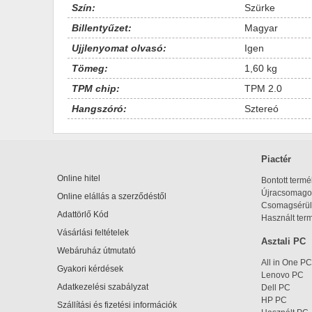
Szín:
Szürke
Billentyűzet:
Magyar
Ujjlenyomat olvasó:
Igen
Tömeg:
1,60 kg
TPM chip:
TPM 2.0
Hangszóró:
Sztereó
Piactér
Online hitel
Bontott term
Újracsomagol
Online elállás a szerződéstől
Csomagsérül
Adattörlő Kód
Használt ter
Vásárlási feltételek
Asztali PC
Webáruház útmutató
All in One PC
Gyakori kérdések
Lenovo PC
Adatkezelési szabályzat
Dell PC
HP PC
Szállítási és fizetési információk