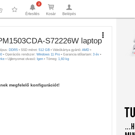
2
Értesítés
Kosár
Belépés
0
0
 PM1503CDA-S72226W laptop
típus:
DDR5
•
SSD méret:
512 GB
•
Videókártya gyártó:
AMD
•
80
•
Operációs rendszer:
Windows 11 Pro
•
Garancia időtartam:
3 év
•
rke
•
Ujjlenyomat olvasó:
Igen
•
Tömeg:
1,60 kg
nnek megfelelő konfigurációt!