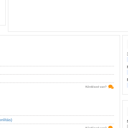
Kérdésed van?
nlítás)
Kérdésed van?