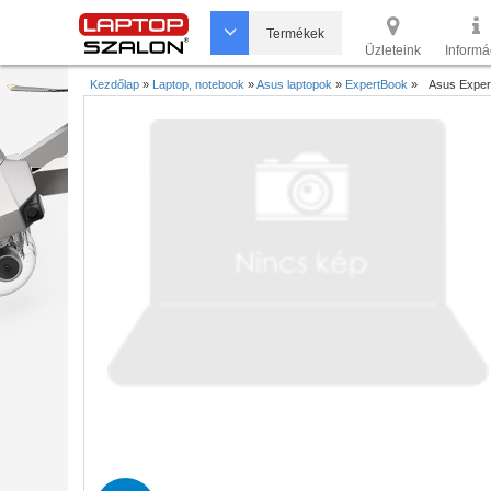
Termékek
Üzleteink
Informá
Kezdőlap
»
Laptop, notebook
»
Asus laptopok
»
ExpertBook
»
Asus Expe