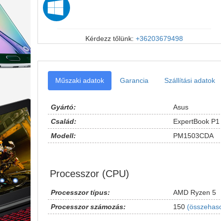
Kérdezz tőlünk:
+36203679498
Műszaki adatok
Garancia
Szállítási adatok
Gyártó:
Asus
Család:
ExpertBook P1
Modell:
PM1503CDA
Processzor (CPU)
Processzor típus:
AMD Ryzen 5
Processzor számozás:
150
(összehaso