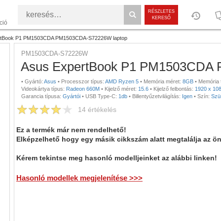
RÉSZLETES
KERESŐ
ció
rtBook P1 PM1503CDA PM1503CDA-S72226W laptop
PM1503CDA-S72226W
Asus ExpertBook P1 PM1503CDA
•
Gyártó:
Asus
•
Processzor típus:
AMD Ryzen 5
•
Memória méret:
8GB
•
Memória 
Videokártya típus:
Radeon 660M
•
Kijelző méret:
15.6
•
Kijelző felbontás:
1920 x 10
Garancia típusa:
Gyártói
•
USB Type-C:
1db
•
Billentyűzetvilágítás:
Igen
•
Szín:
Szü
14
értékelés
Ez a termék már nem rendelhető!
Elképzelhető hogy egy másik cikkszám alatt megtalálja az ö
Kérem tekintse meg hasonló modelljeinket az alábbi linken!
Hasonló modellek megjelenítése >>>