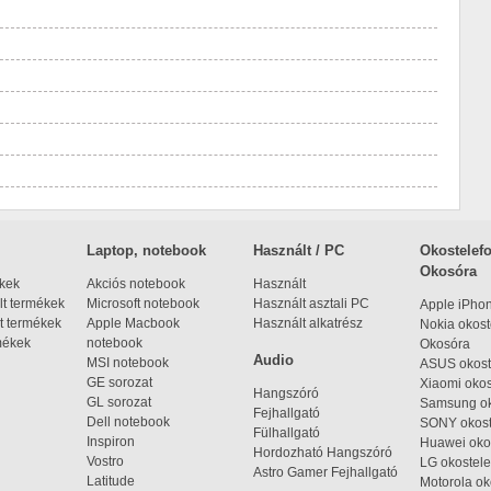
Laptop, notebook
Használt / PC
Okostelefo
Okosóra
ékek
Akciós notebook
Használt
t termékek
Microsoft notebook
Használt asztali PC
Apple iPho
t termékek
Apple Macbook
Használt alkatrész
Nokia okost
mékek
notebook
Okosóra
Audio
MSI notebook
ASUS okost
GE sorozat
Xiaomi okos
Hangszóró
GL sorozat
Samsung ok
Fejhallgató
Dell notebook
SONY okost
Fülhallgató
Inspiron
Huawei oko
Hordozható Hangszóró
Vostro
LG okostele
Astro Gamer Fejhallgató
Latitude
Motorola ok