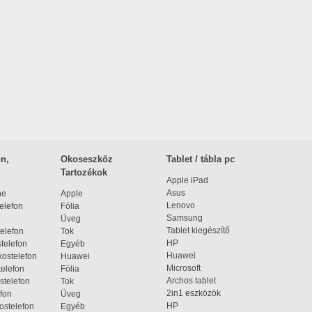
n,
Okoseszköz
Tablet / tábla pc
Tartozékok
Apple iPad
Asus
ne
Apple
Lenovo
elefon
Fólia
Samsung
Üveg
Tablet kiegészítő
elefon
Tok
HP
telefon
Egyéb
Huawei
ostelefon
Huawei
Microsoft
elefon
Fólia
Archos tablet
stelefon
Tok
2in1 eszközök
fon
Üveg
HP
ostelefon
Egyéb