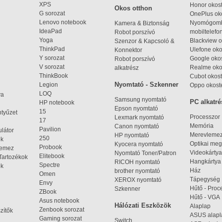
XPS
Honor okost
Okos otthon
G sorozat
OnePlus ok
Lenovo notebook
Nyomógom
Kamera & Biztonság
IdeaPad
mobiltelefo
Robot porszívó
Yoga
Blackview o
Szenzor & Kapcsoló &
ThinkPad
Ulefone oko
Konnektor
Y sorozat
Google okos
Robot porszívó
V sorozat
Realme oko
alkatrész
ThinkBook
Cubot okost
Nyomtató - Szkenner
Legion
Oppo okost
LOQ
ya
Samsung nyomtató
PC alkatré
HP notebook
Epson nyomtató
15
ntyűzet
Processzor
Lexmark nyomtató
17
Memória
Canon nyomtató
Pavilion
látor
Merevleme
HP nyomtató
250
ek
Optikai meg
Kyocera nyomtató
Probook
lemez
Videokártya
Nyomtató Toner/Patron
Elitebook
Tartozékok
Hangkártya
RICOH nyomtató
Spectre
ok
Ház
brother nyomtató
Omen
Tápegység
XEROX nyomtató
Envy
Hűtő - Proc
Szkenner
ZBook
Hűtő - VGA
Asus notebook
Hálózati Eszközök
Alaplap
Zenbook sorozat
zítők
ASUS alap
Gaming sorozat
Switch