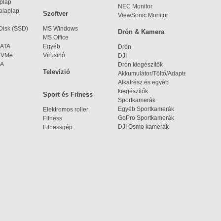
aplap
NEC Monitor
alaplap
Szoftver
ViewSonic Monitor
 Disk (SSD)
MS Windows
Drón & Kamera
MS Office
SATA
Egyéb
Drón
 NVMe
Vírusirtó
DJI
TA
Drón kiegészítők
Televízió
Akkumulátor/Töltő/Adapter
Alkatrész és egyéb
kiegészítők
Sport és Fitness
Sportkamerák
Egyéb Sportkamerák
Elektromos roller
GoPro Sportkamerák
Fitness
DJI Osmo kamerák
Fitnessgép