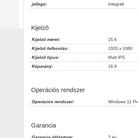
jellege:
Integrált
Kijelző
Kijelző méret:
15.6
Kijelző felbontás:
1920 x 1080
Kijelző típus:
Matt IPS
Képarány:
16:9
Operációs rendszer
Operációs rendszer:
Windows 11 Pr
Garancia
Garancia időtartam:
3 év