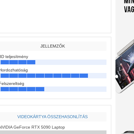
JELLEMZŐK
3D teljesítmény
Hordozhatóság
Felszereltség
VIDEOKÁRTYA ÖSSZEHASONLÍTÁS
NVIDIA GeForce RTX 5090 Laptop