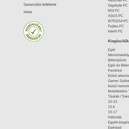
Használt PC
Garanciális feltételek
Gigabyte PC
MSI PC
Hírek
ASUS PC
INTENSA PC
Fujitsu PC
Intel® PC
Kiegészítők
Egér
Memóriakárt
Billentyűzet
Egér és Bille
Pendrive
Külső akkumu
Gamer Szék
Külső merev
Mobiltelefon 
Táskák / Tok
10-15
15.6
16-17
Hátizsák
Egyéb kiegés
Egérpad