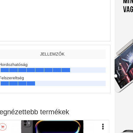
JELLEMZŐK
Hordozhatóság
Felszereltség
egnézettebb termékek