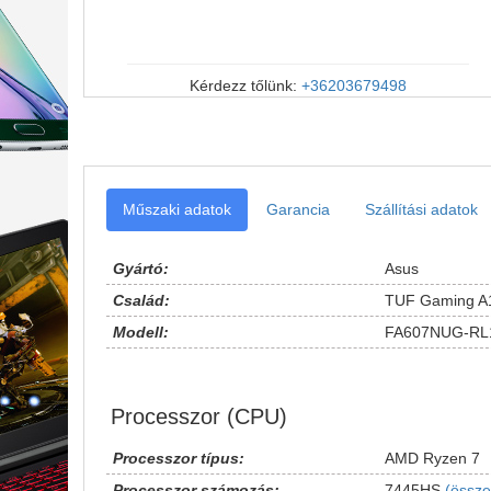
Kérdezz tőlünk:
+36203679498
Műszaki adatok
Garancia
Szállítási adatok
Gyártó:
Asus
Család:
TUF Gaming A
Modell:
FA607NUG-RL
Processzor (CPU)
Processzor típus:
AMD Ryzen 7
Processzor számozás:
7445HS
(össze