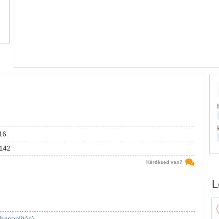
16
142
Kérdésed van?
L
hasonlítás)