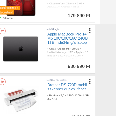
•
Okostelefon
•
Xiaomi
•
6.67
•
AMOLED
•
Android
•
50 MP
•
Töltőfej nincs a
2160p (60 FPS)
•
20 MP
•
5G/LTE
dobozban!
•
Kijelzőbe épített
•
Iron Man
179 890 Ft
Edition
•
IP68
Raktáron
mde34mg/a
Apple MacBook Pro 14"
M5 10C/10C/16C 24GB
1TB mde34mg/a laptop
•
Apple
•
Apple M5
•
24GB
•
Unified Memory
•
1TB
•
Apple
•
10
magos
•
14.2
•
3024 x 1964
•
macOS
•
3 év
•
Gyártói
•
3 db
(Thunderbolt)
•
Igen
•
Fekete
•
930 990 Ft
Igen
•
1,55kg
E72184H6U111511
Brother DS-720D mobil
szkenner duplex, fehér
•
Brother
•
7,5
•
1200x1200
•
USB
2.0
•
A4