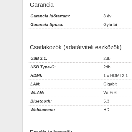
Garancia
Garancia időtartam:
3 év
Garancia típusa:
Gyártói
Csatlakozók (adatátviteli eszközök)
USB 3.1:
2db
USB Type-C:
2db
HDMI:
1 x HDMI 2.1
LAN:
Gigabit
WLAN:
Wi-Fi 6
Bluetooth:
5.3
Webkamera:
HD