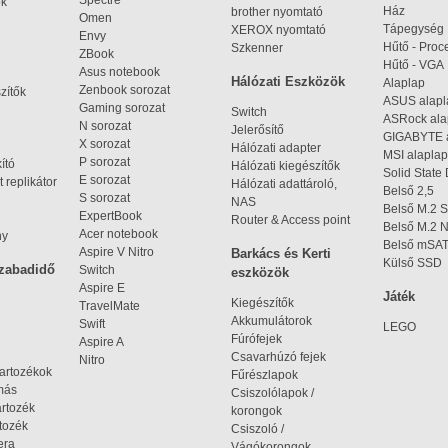
Spectre
ok
Ház
brother nyomtató
Omen
Tápegység
XEROX nyomtató
Envy
Hűtő - Proc
Szkenner
ZBook
Hűtő - VGA
Asus notebook
Hálózati Eszközök
Alaplap
Zenbook sorozat
zítők
ASUS alap
Gaming sorozat
Switch
ASRock al
N sorozat
Jelerősítő
GIGABYTE 
X sorozat
Hálózati adapter
MSI alaplap
P sorozat
kító
Hálózati kiegészítők
Solid State
E sorozat
 replikátor
Hálózati adattároló,
Belső 2,5
S sorozat
NAS
Belső M.2 
ExpertBook
Router & Access point
Belső M.2
Acer notebook
ny
Belső mSA
Aspire V Nitro
Barkács és Kerti
Külső SSD
szabadidő
Switch
eszközök
Aspire E
Játék
Kiegészítők
TravelMate
Akkumulátorok
Swift
LEGO
Fúrófejek
Aspire A
Csavarhúzó fejek
Nitro
tartozékok
Fűrészlapok
omás
Csiszolólapok /
artozék
korongok
tozék
Csiszoló /
era
Vágókorongok