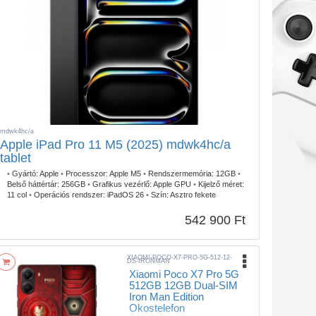
mdwk4hc/a
Apple iPad Pro 11 M5 (2025) mdwk4hc/a
tablet
•
Gyártó:
Apple
•
Processzor:
Apple M5
•
Rendszermemória:
12GB
•
Belső háttértár:
256GB
•
Grafikus vezérlő:
Apple GPU
•
Kijelző méret:
11 col
•
Operációs rendszer:
iPadOS 26
•
Szín:
Asztro fekete
542 900 Ft
XIAOMI-POCO-X7-PRO-5G-512-12-
DS-IRONMAN
Xiaomi Poco X7 Pro 5G
512GB 12GB Dual-SIM
Iron Man Edition
Okostelefon