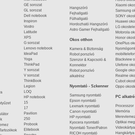
GE sorozat
Xiaomi okos
Hangszóró
GL sorozat
Samsung ok
Fejhallgató
Dell notebook
SONY okost
Fülhallgató
Inspiron
Huawei oko
Hordozható Hangszóró
Vostro
LG okostele
Astro Gamer Fejhallgató
Latitude
Motorola ok
XPS
Honor okost
Okos otthon
G sorozat
OnePlus ok
Lenovo notebook
Nyomógom
Kamera & Biztonság
IdeaPad
mobiltelefo
Robot porszívó
Yoga
Blackview o
Szenzor & Kapcsoló &
ThinkPad
Ulefone oko
Konnektor
Y sorozat
Google okos
Robot porszívó
V sorozat
Realme oko
alkatrész
ThinkBook
Cubot okost
Nyomtató - Szkenner
Legion
Oppo okost
LOQ
ya
Samsung nyomtató
PC alkatré
HP notebook
Epson nyomtató
15
ntyűzet
Processzor
Lexmark nyomtató
17
Memória
Canon nyomtató
Pavilion
látor
Merevleme
HP nyomtató
250
ek
Optikai meg
Kyocera nyomtató
Probook
lemez
Videokártya
Nyomtató Toner/Patron
Elitebook
Tartozékok
Hangkártya
RICOH nyomtató