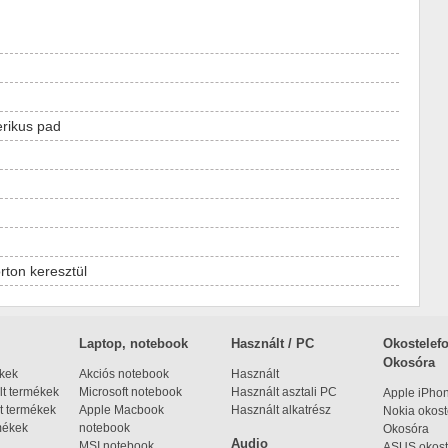
rikus pad
ton keresztül
Laptop, notebook
Használt / PC
Okostelefo
Okosóra
ékek
Akciós notebook
Használt
t termékek
Microsoft notebook
Használt asztali PC
Apple iPho
t termékek
Apple Macbook
Használt alkatrész
Nokia okost
mékek
notebook
Okosóra
Audio
MSI notebook
ASUS okost