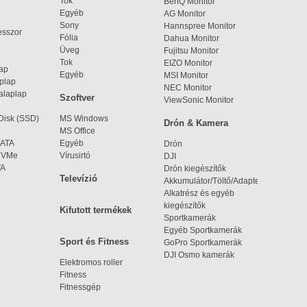
Tok
BenQ Monitor
Egyéb
AG Monitor
Sony
Hannspree Monitor
esszor
Fólia
Dahua Monitor
Üveg
Fujitsu Monitor
Tok
EIZO Monitor
lap
Egyéb
MSI Monitor
aplap
NEC Monitor
alaplap
Szoftver
ViewSonic Monitor
 Disk (SSD)
MS Windows
Drón & Kamera
MS Office
SATA
Egyéb
Drón
 NVMe
Vírusirtó
DJI
TA
Drón kiegészítők
Televízió
Akkumulátor/Töltő/Adapter
Alkatrész és egyéb
kiegészítők
Kifutott termékek
Sportkamerák
Egyéb Sportkamerák
Sport és Fitness
GoPro Sportkamerák
DJI Osmo kamerák
Elektromos roller
Fitness
Fitnessgép