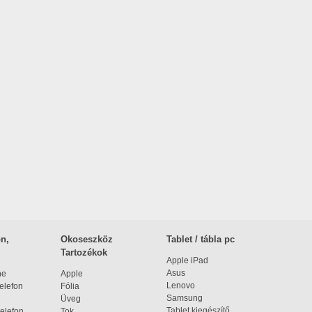
n,
Okoseszköz
Tablet / tábla pc
Tartozékok
Apple iPad
Asus
ne
Apple
Lenovo
elefon
Fólia
Samsung
Üveg
Tablet kiegészítő
elefon
Tok