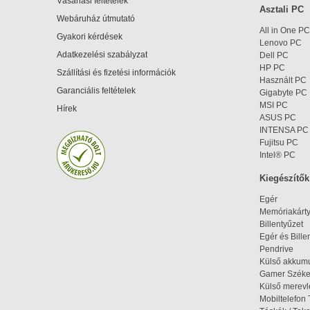
Vásárlási feltételek
Asztali PC
Webáruház útmutató
All in One PC
Gyakori kérdések
Lenovo PC
Adatkezelési szabályzat
Dell PC
HP PC
Szállítási és fizetési információk
Használt PC
Garanciális feltételek
Gigabyte PC
MSI PC
Hírek
ASUS PC
INTENSA PC
Fujitsu PC
Intel® PC
Kiegészítők
Egér
Memóriakárt
Billentyűzet
Egér és Bille
Pendrive
Külső akkumu
Gamer Szék
Külső merev
Mobiltelefon 