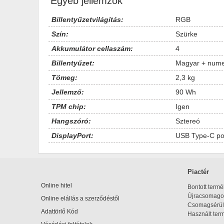
Egyéb jellemzők
Billentyűzetvilágítás:
RGB
Szín:
Szürke
Akkumulátor cellaszám:
4
Billentyűzet:
Magyar + nume
Tömeg:
2,3 kg
Jellemző:
90 Wh
TPM chip:
Igen
Hangszóró:
Sztereó
DisplayPort:
USB Type-C por
Piactér
Online hitel
Bontott term
Újracsomagol
Online elállás a szerződéstől
Csomagsérül
Adattörlő Kód
Használt ter