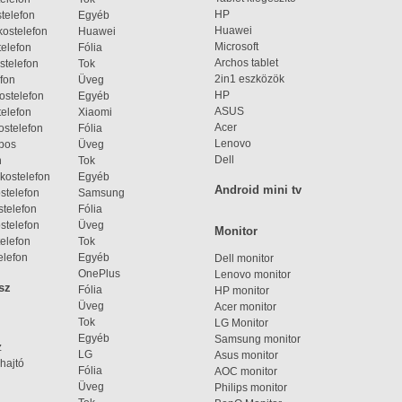
HP
telefon
Egyéb
Huawei
ostelefon
Huawei
Microsoft
elefon
Fólia
Archos tablet
stelefon
Tok
2in1 eszközök
fon
Üveg
HP
ostelefon
Egyéb
ASUS
elefon
Xiaomi
Acer
ostelefon
Fólia
Lenovo
bos
Üveg
Dell
n
Tok
kostelefon
Egyéb
Android mini tv
stelefon
Samsung
telefon
Fólia
stelefon
Üveg
Monitor
elefon
Tok
elefon
Egyéb
Dell monitor
OnePlus
Lenovo monitor
sz
Fólia
HP monitor
Üveg
Acer monitor
Tok
LG Monitor
Egyéb
Samsung monitor
z
LG
Asus monitor
hajtó
Fólia
AOC monitor
Üveg
Philips monitor