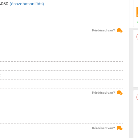
4050
(összehasonlítás)
Kérdésed van?
z
Kérdésed van?
Kérdésed van?