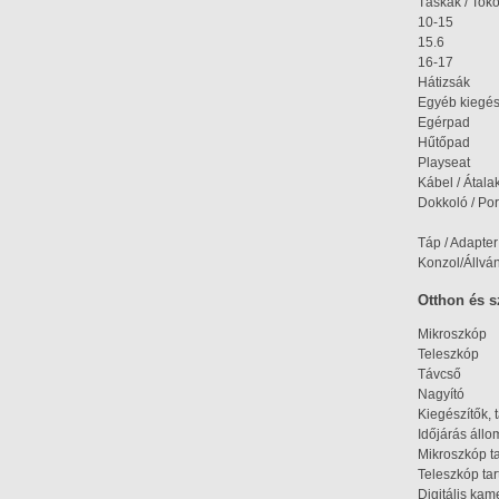
Táskák / Tok
10-15
15.6
16-17
Hátizsák
Egyéb kiegés
Egérpad
Hűtőpad
Playseat
Kábel / Átala
Dokkoló / Port
Táp / Adapter
Konzol/Állvá
Otthon és 
Mikroszkóp
Teleszkóp
Távcső
Nagyító
Kiegészítők, 
Időjárás áll
Mikroszkóp t
Teleszkóp tar
Digitális kam