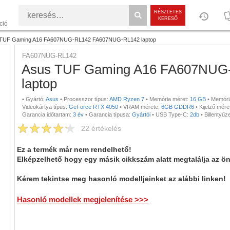
RÉSZLETES
KERESŐ
ció
TUF Gaming A16 FA607NUG-RL142 FA607NUG-RL142 laptop
FA607NUG-RL142
Asus TUF Gaming A16 FA607NUG
laptop
•
Gyártó:
Asus
•
Processzor típus:
AMD Ryzen 7
•
Memória méret:
16 GB
•
Memória
Videokártya típus:
GeForce RTX 4050
•
VRAM mérete:
6GB GDDR6
•
Kijelző mére
Garancia időtartam:
3 év
•
Garancia típusa:
Gyártói
•
USB Type-C:
2db
•
Billentyűze
22
értékelés
Ez a termék már nem rendelhető!
Elképzelhető hogy egy másik cikkszám alatt megtalálja az ö
Kérem tekintse meg hasonló modelljeinket az alábbi linken!
Hasonló modellek megjelenítése >>>