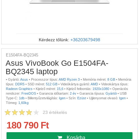
Kérdezz tőlünk:
+36203679498
E1504FA-BQ2345
Asus VivoBook Go E1504FA-
BQ2345 laptop
•
Gyártó:
Asus
•
Processzor típus:
AMD Ryzen 3
•
Memória méret:
8 GB
•
Memória
típus:
DDR5
•
SSD méret:
512 GB
•
Videókártya gyártó:
AMD
•
Videokártya típus:
Radeon Graphics
•
Kijelző méret:
15,6
•
Kijelző felbontás:
1920x1080
•
Operációs
rendszer:
FreeDOS
•
Garancia időtartam:
2 év
•
Garancia típusa:
Gyártói
•
USB
Type-C:
1db
•
Billentyűzetvilágítás:
Igen
•
Szín:
Ezüst
•
Ujjlenyomat olvasó:
Igen
•
Tömeg:
1,60kg
23
értékelés
180 790 Ft
Kosárba