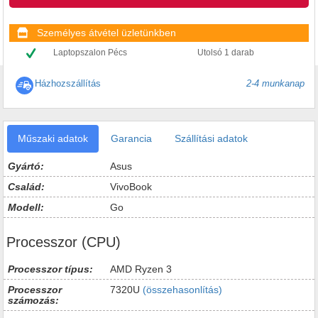
Személyes átvétel üzletünkben
Laptopszalon Pécs
Utolsó 1 darab
Házhozszállítás
2-4 munkanap
Műszaki adatok
Garancia
Szállítási adatok
Gyártó:
Asus
Család:
VivoBook
Modell:
Go
Processzor (CPU)
Processzor típus:
AMD Ryzen 3
Processzor
7320U
(összehasonlítás)
számozás: