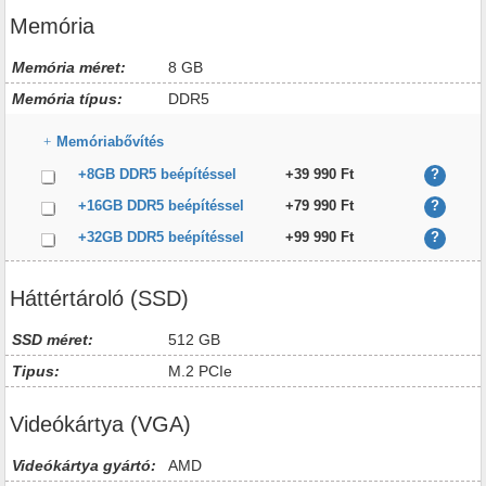
Memória
Memória méret:
8 GB
Memória típus:
DDR5
Memóriabővítés
+8GB DDR5 beépítéssel
+39 990 Ft
?
+16GB DDR5 beépítéssel
+79 990 Ft
?
+32GB DDR5 beépítéssel
+99 990 Ft
?
Háttértároló (SSD)
SSD méret:
512 GB
Tipus:
M.2 PCIe
Videókártya (VGA)
Videókártya gyártó:
AMD