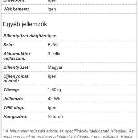
Bluetooth:
Igen
Webkamera:
igen
Egyéb jellemzők
Billentyűzetvilágítás:
Igen
Szín:
Ezüst
Akkumulátor
3 cella
cellaszám:
Billentyűzet:
Magyar
Ujjlenyomat
Igen
olvasó:
Tömeg:
1,60kg
Jellemző:
42 Wh
TPM chip:
Igen
Hangszóró:
Sztereó
* A feltüntetett műszaki adatok és specifikációk tájékoztató jellegűek. Az
esetleges hibákért és téves adatokért felelősséget nem vállalunk. Kérjük,