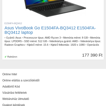
E1504FA-BQ3412
Asus VivoBook Go E1504FA-BQ3412 E1504FA-
BQ3412 laptop
•
Gyártó:
Asus
•
Processzor típus:
AMD Ryzen 3
•
Memória méret:
8 GB
•
Memória
típus:
LPDDR5
•
SSD méret:
512 GB
•
Videókártya gyártó:
AMD
•
Videokártya típus:
Radeon Graphics
•
Kijelző méret:
15.6
•
Kijelző felbontás:
1920 x 1080
•
Operációs
rendszer:
FreeDOS
•
Garancia időtartam:
2 év
•
Garancia típusa:
Gyártói
•
USB
Type-C:
2db
•
Billentyűzetvilágítás:
Igen
•
Szín:
Fekete
•
Ujjlenyomat olvasó:
Igen
•
177 390 Ft
Tömeg:
1,63 kg
Raktáron
Online hitel
Online elállás a szerződéstől
Adattörlő Kód
Vásárlási feltételek
Webáruház útmutató
Gyakori kérdések