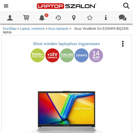
2
0
0
Kezdőlap
»
Laptop, notebook
»
Asus laptopok
»
Asus VivoBook Go E1504FA-BQ2345
laptop
Most minden laptophoz ingyenesen