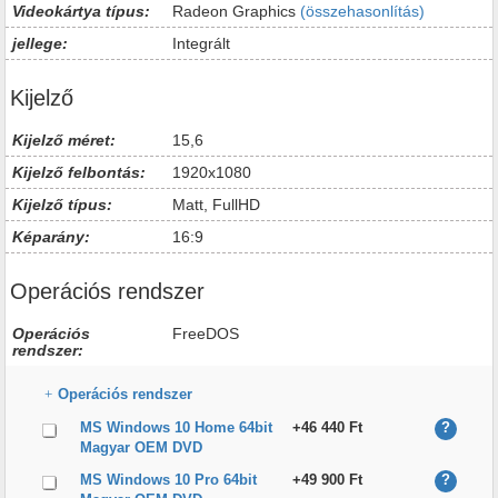
Videokártya típus:
Radeon Graphics
(összehasonlítás)
jellege:
Integrált
Kijelző
Kijelző méret:
15,6
Kijelző felbontás:
1920x1080
Kijelző típus:
Matt, FullHD
Képarány:
16:9
Operációs rendszer
Operációs
FreeDOS
rendszer:
Operációs rendszer
MS Windows 10 Home 64bit
+46 440 Ft
?
Magyar OEM DVD
MS Windows 10 Pro 64bit
+49 900 Ft
?