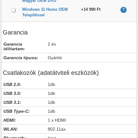
Magyar OEM DVD
Windows 11 Home OEM
+14 990 Ft
?
Telepítéssel
Garancia
Garancia
2 év
időtartam:
Garancia típusa:
Gyártói
Csatlakozók (adatátviteli eszközök)
USB 2.0:
1db
USB 3.0:
1db
USB 3.1:
1db
USB Type-C:
1db
HDMI:
1 x HDMI
WLAN:
802.11ax