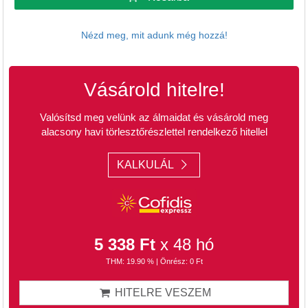
Nézd meg, mit adunk még hozzá!
Vásárold hitelre!
Valósítsd meg velünk az álmaidat és vásárold meg
alacsony havi törlesztőrészlettel rendelkező hitellel
KALKULÁL
5 338 Ft
x 48 hó
THM: 19.90 % | Önrész: 0 Ft
HITELRE VESZEM