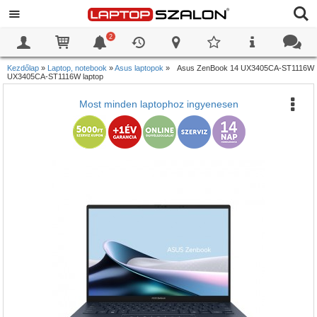
2
0
0
Kezdőlap
»
Laptop, notebook
»
Asus laptopok
»
Asus ZenBook 14 UX3405CA-ST1116W
UX3405CA-ST1116W laptop
Most minden laptophoz ingyenesen