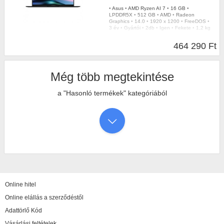
•
Asus
•
AMD Ryzen AI 7
•
16 GB
•
LPDDR5X
•
512 GB
•
AMD
•
Radeon
Graphics
•
14.0
•
1920 x 1200
•
FreeDOS
•
3 év
•
Gyártói
•
2db
•
Igen
•
Fekete
•
1,2 kg
464 290 Ft
Még több megtekintése
a "Hasonló termékek" kategóriából
Online hitel
Online elállás a szerződéstől
Adattörlő Kód
Vásárlási feltételek