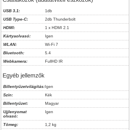
USB 3.1:
1db
USB Type-C:
2db Thunderbolt
HDMI:
1 x HDMI 2.1
Kártyaolvasó:
Igen
WLAN:
Wi-Fi 7
Bluetooth:
5.4
Webkamera:
FullHD IR
Egyéb jellemzők
Billentyűzetvilágítás:
Igen
Szín:
Kék
Billentyűzet:
Magyar
Ujjlenyomat
Igen
olvasó:
Tömeg:
1,2 kg