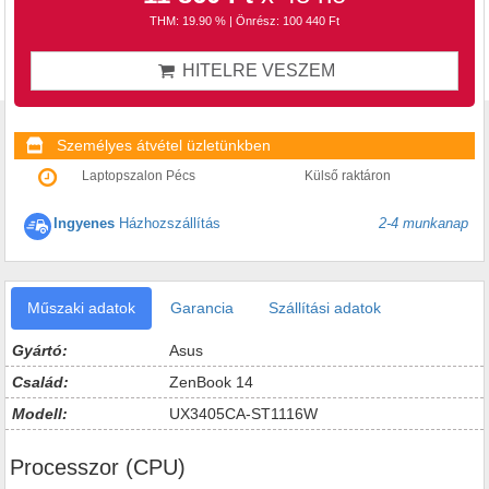
THM: 19.90 % | Önrész: 100 440 Ft
HITELRE VESZEM
Személyes átvétel üzletünkben
Laptopszalon Pécs
Külső raktáron
Ingyenes
Házhozszállítás
2-4 munkanap
Műszaki adatok
Garancia
Szállítási adatok
Gyártó:
Asus
Család:
ZenBook 14
Modell:
UX3405CA-ST1116W
Processzor (CPU)