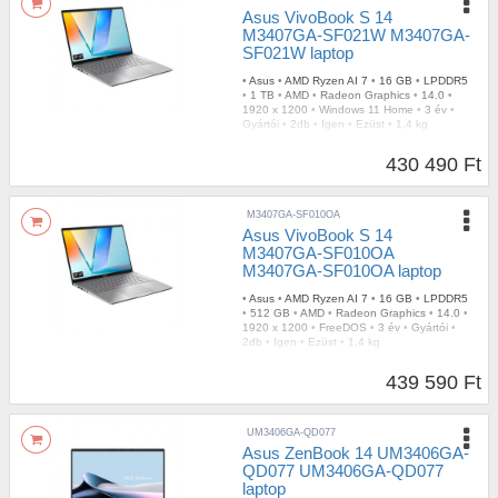
Asus VivoBook S 14
M3407GA-SF021W M3407GA-
SF021W laptop
•
Asus
•
AMD Ryzen AI 7
•
16 GB
•
LPDDR5
•
1 TB
•
AMD
•
Radeon Graphics
•
14.0
•
1920 x 1200
•
Windows 11 Home
•
3 év
•
Gyártói
•
2db
•
Igen
•
Ezüst
•
1,4 kg
430 490 Ft
M3407GA-SF010OA
Asus VivoBook S 14
M3407GA-SF010OA
M3407GA-SF010OA laptop
•
Asus
•
AMD Ryzen AI 7
•
16 GB
•
LPDDR5
•
512 GB
•
AMD
•
Radeon Graphics
•
14.0
•
1920 x 1200
•
FreeDOS
•
3 év
•
Gyártói
•
2db
•
Igen
•
Ezüst
•
1,4 kg
439 590 Ft
UM3406GA-QD077
Asus ZenBook 14 UM3406GA-
QD077 UM3406GA-QD077
laptop