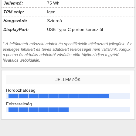
Jellemző:
75 Wh
TPM chip:
Igen
Hangszóró:
Sztereó
DisplayPort:
USB Type-C porton keresztül
* A feltüntetett műszaki adatok és specifikációk tájékoztató jellegűek. Az
esetleges hibákért és téves adatokért felelősséget nem vállalunk. Kérjük,
a pontos és aktuális adatokról vásárlás előtt tájékozódjon a gyártó
hivatalos weboldalán.
JELLEMZŐK
Hordozhatóság
Felszereltség