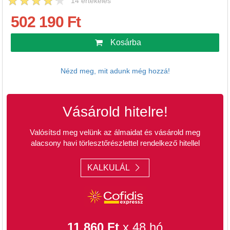
14
értékelés
502 190 Ft
Kosárba
Nézd meg, mit adunk még hozzá!
Vásárold hitelre!
Valósítsd meg velünk az álmaidat és vásárold meg
alacsony havi törlesztőrészlettel rendelkező hitellel
KALKULÁL
11 860 Ft
x 48 hó