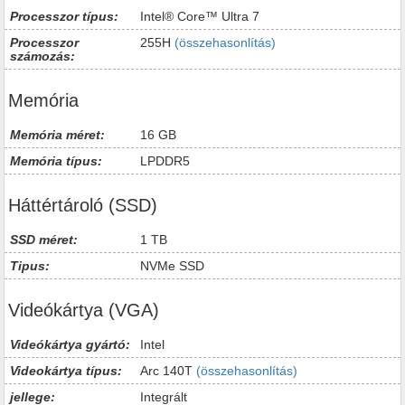
Processzor típus:
Intel® Core™ Ultra 7
Processzor
255H
(összehasonlítás)
számozás:
Memória
Memória méret:
16 GB
Memória típus:
LPDDR5
Háttértároló (SSD)
SSD méret:
1 TB
Tipus:
NVMe SSD
Videókártya (VGA)
Videókártya gyártó:
Intel
Videokártya típus:
Arc 140T
(összehasonlítás)
jellege:
Integrált