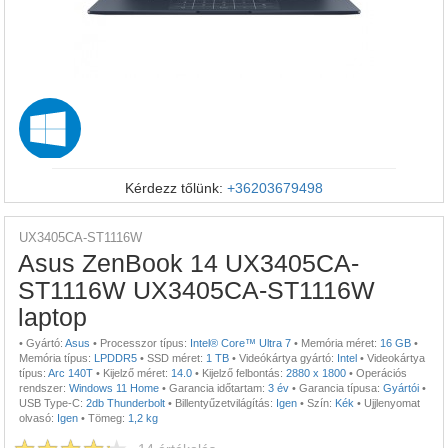
Kérdezz tőlünk:
+36203679498
UX3405CA-ST1116W
Asus ZenBook 14 UX3405CA-
ST1116W UX3405CA-ST1116W
laptop
•
Gyártó:
Asus
•
Processzor típus:
Intel® Core™ Ultra 7
•
Memória méret:
16 GB
•
Memória típus:
LPDDR5
•
SSD méret:
1 TB
•
Videókártya gyártó:
Intel
•
Videokártya
típus:
Arc 140T
•
Kijelző méret:
14.0
•
Kijelző felbontás:
2880 x 1800
•
Operációs
rendszer:
Windows 11 Home
•
Garancia időtartam:
3 év
•
Garancia típusa:
Gyártói
•
USB Type-C:
2db Thunderbolt
•
Billentyűzetvilágítás:
Igen
•
Szín:
Kék
•
Ujjlenyomat
olvasó:
Igen
•
Tömeg:
1,2 kg