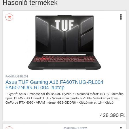
Hasonló termékek
FA607NUG-RL004
Asus TUF Gaming A16 FA607NUG-RL004
FA607NUG-RL004 laptop
•
Gyártó:
Asus
•
Processzor típus:
AMD Ryzen 7
•
Memória méret:
16 GB
•
Memória
típus:
DDR5
•
SSD méret:
1 TB
•
Videókártya gyártó:
NVIDIA
•
Videokártya típus:
GeForce RTX 4050
•
VRAM mérete:
6GB GDDR6
•
Kijelző méret:
16
•
Kijelző
felbontás:
1920 x 1200
•
Operációs rendszer:
FreeDOS
•
Garancia időtartam:
3 év
•
Garancia típusa:
Gyártói
•
USB Type-C:
2db
•
Billentyűzetvilágítás:
RGB
•
Szín:
428 390 Ft
Szürke
•
Tömeg:
2,3 kg
M3407GA-SF021W