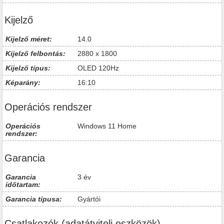
Kijelző
Kijelző méret:
14.0
Kijelző felbontás:
2880 x 1800
Kijelző típus:
OLED 120Hz
Képarány:
16:10
Operációs rendszer
Operációs
Windows 11 Home
rendszer:
Garancia
Garancia
3 év
időtartam:
Garancia típusa:
Gyártói
Csatlakozók (adatátviteli eszközök)