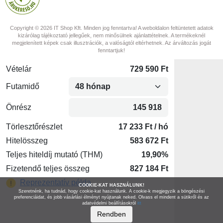
Copyright © 2026 IT Shop Kft. Minden jog fenntartva! A weboldalon feltüntetett adatok
kizárólag tájékoztató jellegűek, nem minősülnek ajánlattételnek. A termékeknél
megjelenített képek csak illusztrációk, a valóságtól eltérhetnek. Az árváltozás jogát
fenntartjuk!
COOKIE-KAT HASZNÁLUNK!
Szeretnénk, ha tudnád, hogy cookie-kat használunk. A cookie-k megjegyzik a böngészési
preferenciáidat, és jobb vásárlási élményt nyújtanak neked. Olvass el mindent a sütikről és az
adatvédelmi beállításokról
itt
Rendben