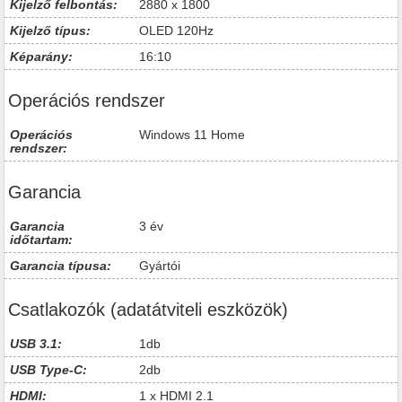
Kijelző felbontás:
2880 x 1800
Kijelző típus:
OLED 120Hz
Képarány:
16:10
Operációs rendszer
Operációs
Windows 11 Home
rendszer:
Garancia
Garancia
3 év
időtartam:
Garancia típusa:
Gyártói
Csatlakozók (adatátviteli eszközök)
USB 3.1:
1db
USB Type-C:
2db
HDMI:
1 x HDMI 2.1