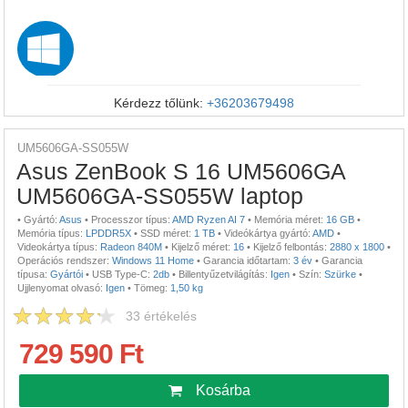
Kérdezz tőlünk:
+36203679498
UM5606GA-SS055W
Asus ZenBook S 16 UM5606GA
UM5606GA-SS055W laptop
•
Gyártó:
Asus
•
Processzor típus:
AMD Ryzen AI 7
•
Memória méret:
16 GB
•
Memória típus:
LPDDR5X
•
SSD méret:
1 TB
•
Videókártya gyártó:
AMD
•
Videokártya típus:
Radeon 840M
•
Kijelző méret:
16
•
Kijelző felbontás:
2880 x 1800
•
Operációs rendszer:
Windows 11 Home
•
Garancia időtartam:
3 év
•
Garancia
típusa:
Gyártói
•
USB Type-C:
2db
•
Billentyűzetvilágítás:
Igen
•
Szín:
Szürke
•
Ujjlenyomat olvasó:
Igen
•
Tömeg:
1,50 kg
33
értékelés
729 590 Ft
Kosárba