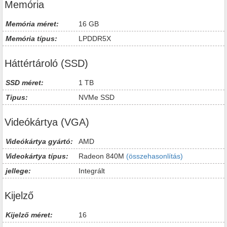
Memória
Memória méret:
16 GB
Memória típus:
LPDDR5X
Háttértároló (SSD)
SSD méret:
1 TB
Tipus:
NVMe SSD
Videókártya (VGA)
Videókártya gyártó:
AMD
Videokártya típus:
Radeon 840M
(összehasonlítás)
jellege:
Integrált
Kijelző
Kijelző méret:
16