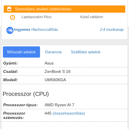
Személyes átvétel üzletünkben
Laptopszalon Pécs
Külső raktáron
Ingyenes
Házhozszállítás
2-4 munkanap
Műszaki adatok
Garancia
Szállítási adatok
Gyártó:
Asus
Család:
ZenBook S 16
Modell:
UM5606GA
Processzor (CPU)
Processzor típus:
AMD Ryzen AI 7
Processzor
445
(összehasonlítás)
számozás: