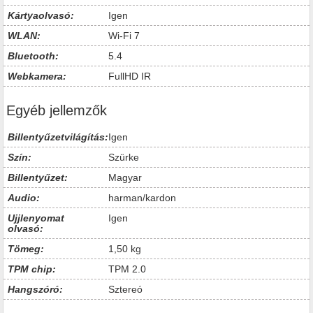
Kártyaolvasó:
Igen
WLAN:
Wi-Fi 7
Bluetooth:
5.4
Webkamera:
FullHD IR
Egyéb jellemzők
Billentyűzetvilágítás:
Igen
Szín:
Szürke
Billentyűzet:
Magyar
Audio:
harman/kardon
Ujjlenyomat
Igen
olvasó:
Tömeg:
1,50 kg
TPM chip:
TPM 2.0
Hangszóró:
Sztereó