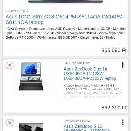
G814PM-S8114OA
Asus ROG Strix G18 G814PM-S8114OA G814PM-
S8114OA laptop
•
Gyártó:
Asus
•
Processzor típus:
AMD Ryzen 9
•
Memória méret:
32 GB
•
Memória
típus:
DDR5
•
SSD méret:
512 GB
•
Videókártya gyártó:
NVIDIA
•
Videokártya típus:
GeForce RTX 5060
•
VRAM mérete:
8GB GDDR7
•
Kijelző méret:
18
•
Kijelző
felbontás:
1920 x 1200
•
Operációs rendszer:
FreeDOS
•
Garancia időtartam:
3 év
•
Garancia típusa:
Gyártói
•
USB Type-C:
2db
•
Billentyűzetvilágítás:
RGB
•
Szín:
865 090 Ft
Szürke
•
Tömeg:
3,00 kg
UX8406CA-PZ123W
Asus ZenBook Duo 14
UX8406CA-PZ123W
UX8406CA-PZ123W laptop
•
Asus
•
Intel® Core™ Ultra 9
•
32 GB
•
LPDDR5X
•
2 TB
•
Intel
•
Arc 140T
•
14.0
•
2880 x 1800
•
Igen
•
Windows 11 Home
•
3
év
•
Gyártói
•
2db Thunderbolt
•
Igen
•
Szürke
•
Igen
•
1,65 kg
862 390 Ft
UM5606GA-SS425W
Asus ZenBook S 16
UM5606GA UM5606GA-