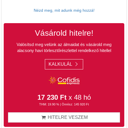
Nézd meg, mit adunk még hozzá!
Vásárold hitelre!
Valósítsd meg velünk az álmaidat és vásárold meg
alacsony havi törlesztőrészlettel rendelkező hitellel
KALKULÁL
17 230 Ft
x 48 hó
THM: 19.90 % | Önrész: 145 920 Ft
HITELRE VESZEM