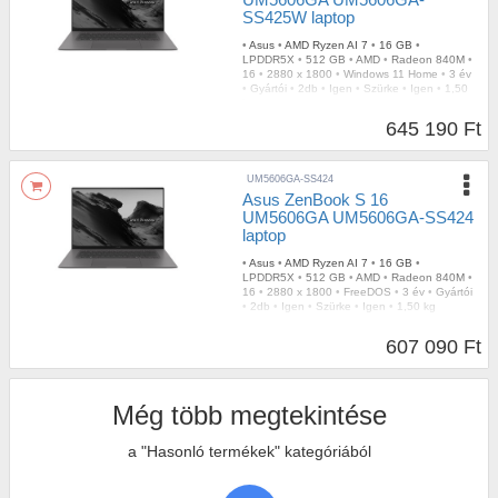
SS425W laptop
•
Asus
•
AMD Ryzen AI 7
•
16 GB
•
LPDDR5X
•
512 GB
•
AMD
•
Radeon 840M
•
16
•
2880 x 1800
•
Windows 11 Home
•
3 év
•
Gyártói
•
2db
•
Igen
•
Szürke
•
Igen
•
1,50
kg
645 190 Ft
UM5606GA-SS424
Asus ZenBook S 16
UM5606GA UM5606GA-SS424
laptop
•
Asus
•
AMD Ryzen AI 7
•
16 GB
•
LPDDR5X
•
512 GB
•
AMD
•
Radeon 840M
•
16
•
2880 x 1800
•
FreeDOS
•
3 év
•
Gyártói
•
2db
•
Igen
•
Szürke
•
Igen
•
1,50 kg
607 090 Ft
Még több megtekintése
a "Hasonló termékek" kategóriából