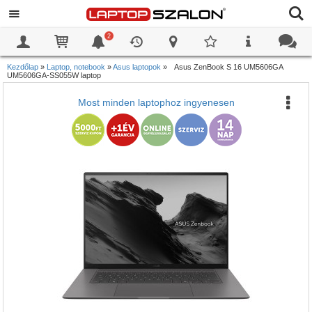
2
0
0
Kezdőlap
»
Laptop, notebook
»
Asus laptopok
»
Asus ZenBook S 16 UM5606GA
UM5606GA-SS055W laptop
Most minden laptophoz ingyenesen