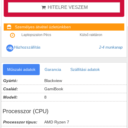
HITELRE VESZEM
Személyes átvétel üzletünkben
Laptopszalon Pécs
Külső raktáron
Házhozszállítás
2-4 munkanap
Műszaki adatok
Garancia
Szállítási adatok
Gyártó:
Blackview
Család:
GamiBook
Modell:
8
Processzor (CPU)
Processzor típus:
AMD Ryzen 7