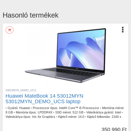
Hasonló termékek
53012MYN_DEMO_UCS
Huawei MateBook 14 53012MYN
53012MYN_DEMO_UCS laptop
•
Gyártó:
Huawei
•
Processzor típus:
Intel® Core™ i5 Processzor
•
Memória méret:
8 GB
•
Memória típus:
LPDDR4X
•
SSD méret:
512 GB
•
Videókártya gyártó:
Intel
•
Videokártya típus:
Iris Xe Graphics
•
Kijelző méret:
14.0
•
Kijelző felbontás:
2160 x
1440
•
Operációs rendszer:
Windows 10 Home
•
Garancia időtartam:
3 év
•
Garancia típusa:
Gyártói
•
USB Type-C:
2db
•
Billentyűzetvilágítás:
Igen
•
Szín:
350 990 Ft
Szürke
•
Ujjlenyomat olvasó:
Igen
•
Tömeg:
1,49 kg