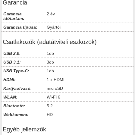
Garancia
Garancia
2 év
időtartam:
Garancia típusa:
Gyártói
Csatlakozók (adatátviteli eszközök)
USB 2.0:
1db
USB 3.1:
3db
USB Type-C:
1db
HDMI:
1 x HDMI
Kártyaolvasó:
microSD
WLAN:
Wi-Fi 6
Bluetooth:
5.2
Webkamera:
HD
Egyéb jellemzők