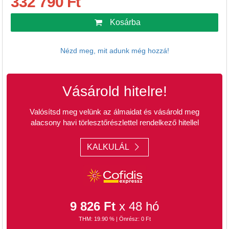
332 790 Ft
Kosárba
Nézd meg, mit adunk még hozzá!
Vásárold hitelre!
Valósítsd meg velünk az álmaidat és vásárold meg
alacsony havi törlesztőrészlettel rendelkező hitellel
KALKULÁL
9 826 Ft
x 48 hó
THM: 19.90 % | Önrész: 0 Ft