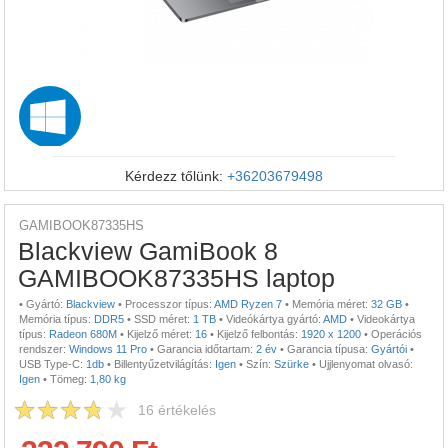
Kérdezz tőlünk:
+36203679498
GAMIBOOK87335HS
Blackview GamiBook 8
GAMIBOOK87335HS laptop
•
Gyártó:
Blackview
•
Processzor típus:
AMD Ryzen 7
•
Memória méret:
32 GB
•
Memória típus:
DDR5
•
SSD méret:
1 TB
•
Videókártya gyártó:
AMD
•
Videokártya
típus:
Radeon 680M
•
Kijelző méret:
16
•
Kijelző felbontás:
1920 x 1200
•
Operációs
rendszer:
Windows 11 Pro
•
Garancia időtartam:
2 év
•
Garancia típusa:
Gyártói
•
USB Type-C:
1db
•
Billentyűzetvilágítás:
Igen
•
Szín:
Szürke
•
Ujjlenyomat olvasó:
Igen
•
Tömeg:
1,80 kg
16
értékelés