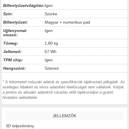
Billentyűzetvilágítás:
Igen
Szín:
Szürke
Billentyűzet:
Magyar + numerikus pad
Ujjlenyomat
Igen
olvasó:
Tömeg:
1,80 kg
Jellemző:
57 Wh
TPM chip:
Igen
Hangszóró:
Sztereó
* A feltüntetett műszaki adatok és specifikációk tájékoztató jellegűek. Az
esetleges hibákért és téves adatokért felelősséget nem vállalunk. Kérjük,
a pontos és aktuális adatokról vásárlás előtt tájékozódjon a gyártó
hivatalos weboldalán.
JELLEMZŐK
3D teljesítmény