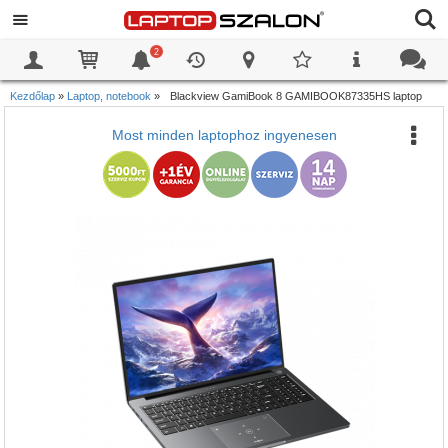
2
0
0
Kezdőlap
»
Laptop, notebook
»
Blackview GamiBook 8 GAMIBOOK87335HS laptop
Most minden laptophoz ingyenesen