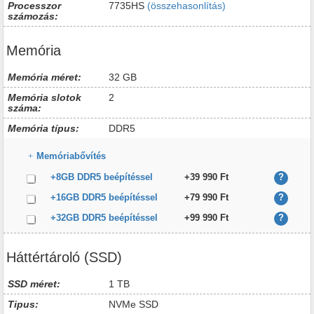
Processzor
7735HS
(összehasonlítás)
számozás:
Memória
Memória méret:
32 GB
Memória slotok
2
száma:
Memória típus:
DDR5
Memóriabővítés
+8GB DDR5 beépítéssel
+39 990 Ft
?
+16GB DDR5 beépítéssel
+79 990 Ft
?
+32GB DDR5 beépítéssel
+99 990 Ft
?
Háttértároló (SSD)
SSD méret:
1 TB
Tipus:
NVMe SSD