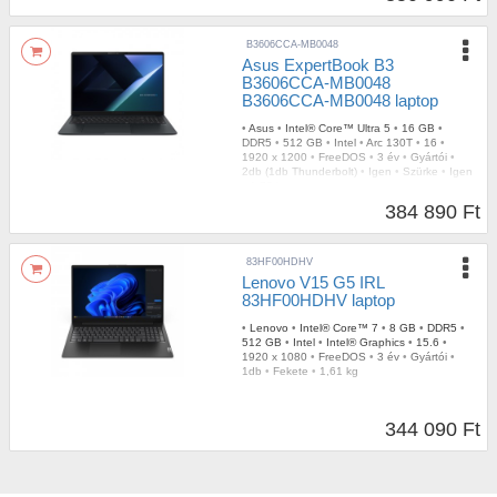
B3606CCA-MB0048
Asus ExpertBook B3
B3606CCA-MB0048
B3606CCA-MB0048 laptop
•
Asus
•
Intel® Core™ Ultra 5
•
16 GB
•
DDR5
•
512 GB
•
Intel
•
Arc 130T
•
16
•
1920 x 1200
•
FreeDOS
•
3 év
•
Gyártói
•
2db (1db Thunderbolt)
•
Igen
•
Szürke
•
Igen
•
1,78 kg
384 890 Ft
83HF00HDHV
Lenovo V15 G5 IRL
83HF00HDHV laptop
•
Lenovo
•
Intel® Core™ 7
•
8 GB
•
DDR5
•
512 GB
•
Intel
•
Intel® Graphics
•
15.6
•
1920 x 1080
•
FreeDOS
•
3 év
•
Gyártói
•
1db
•
Fekete
•
1,61 kg
344 090 Ft