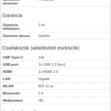
rendszer:
Garancia
Garancia
3 év
időtartam:
Garancia típusa:
Gyártói
Csatlakozók (adatátviteli eszközök)
USB Type-C:
1db
USB port:
2x USB 3.2 Gen1
HDMI:
1x HDMI 2.0
LAN:
Gigabit
WLAN:
802.11 ac
Bluetooth:
5.0
Webkamera:
HD