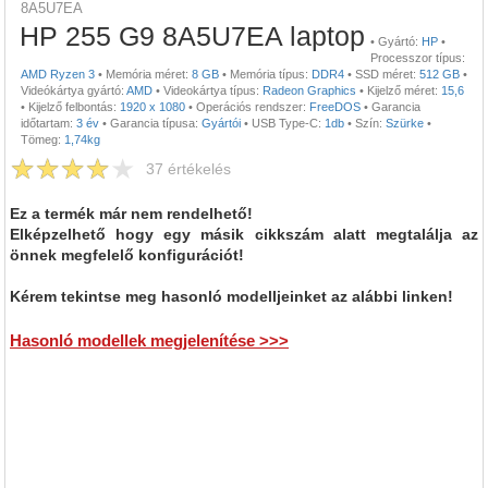
8A5U7EA
HP 255 G9 8A5U7EA laptop
•
Gyártó:
HP
•
Processzor típus:
AMD Ryzen 3
•
Memória méret:
8 GB
•
Memória típus:
DDR4
•
SSD méret:
512 GB
•
Videókártya gyártó:
AMD
•
Videokártya típus:
Radeon Graphics
•
Kijelző méret:
15,6
•
Kijelző felbontás:
1920 x 1080
•
Operációs rendszer:
FreeDOS
•
Garancia
időtartam:
3 év
•
Garancia típusa:
Gyártói
•
USB Type-C:
1db
•
Szín:
Szürke
•
Tömeg:
1,74kg
37
értékelés
Ez a termék már nem rendelhető!
Elképzelhető hogy egy másik cikkszám alatt megtalálja az
önnek megfelelő konfigurációt!
Kérem tekintse meg hasonló modelljeinket az alábbi linken!
Hasonló modellek megjelenítése >>>