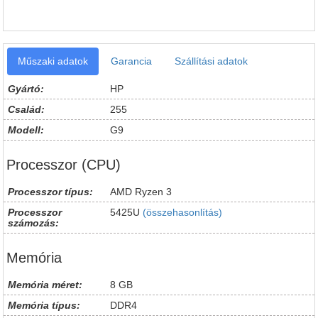
Műszaki adatok
Garancia
Szállítási adatok
Gyártó:
HP
Család:
255
Modell:
G9
Processzor (CPU)
Processzor típus:
AMD Ryzen 3
Processzor
5425U
(összehasonlítás)
számozás:
Memória
Memória méret:
8 GB
Memória típus:
DDR4