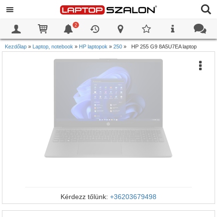
2
0
0
Kezdőlap
»
Laptop, notebook
»
HP laptopok
»
250
»
HP 255 G9 8A5U7EA laptop
Kérdezz tőlünk:
+36203679498