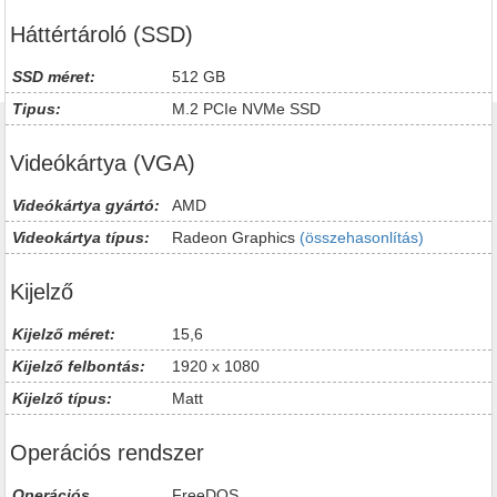
Háttértároló (SSD)
SSD méret:
512 GB
Tipus:
M.2 PCIe NVMe SSD
Videókártya (VGA)
Videókártya gyártó:
AMD
Videokártya típus:
Radeon Graphics
(összehasonlítás)
Kijelző
Kijelző méret:
15,6
Kijelző felbontás:
1920 x 1080
Kijelző típus:
Matt
Operációs rendszer
Operációs
FreeDOS