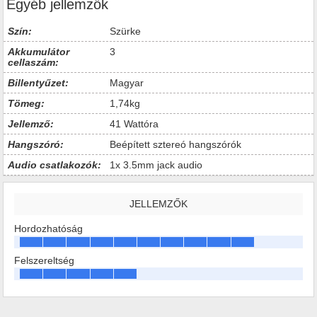
Egyéb jellemzők
Szín:
Szürke
Akkumulátor
3
cellaszám:
Billentyűzet:
Magyar
Tömeg:
1,74kg
Jellemző:
41 Wattóra
Hangszóró:
Beépített sztereó hangszórók
Audio csatlakozók:
1x 3.5mm jack audio
JELLEMZŐK
Hordozhatóság
Felszereltség